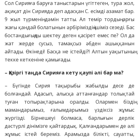
Сол Сирияға баруға таныстарын үгіттеген, тура жол,
ақиқат дін Сирияда деп адасқан С. есімді азамат бар.
9 жыл түрменің дәмін татты. Ал темір тордың арғы
жағы қандай болатынын әрбіріміздің ішіміз сезеді. Бас
бостандығыңды шектеу деген қасірет емес пе? Ол да
жат жерде сусыз, тамақсыз әбден ашыққанын
айтады. Өкінеді! Басқа не істейді?! Алтын уақытының
текке кеткеніне қамығады.
– Қазіргі таңда Сирияға кету қаупі әлі бар ма?
– Бүгінде Сирия тақырыбы жабылды десе де
болғандай. Адасып, алысқа аттанғандар толықтай
туған топырақтарына оралды. Олармен біздің
мамандарымыз, ғалымдарымыз үздіксіз жұмыс
жүргізді. Бірнешеуі болмаса, барлығын дерлік
дәстүрлі дінімізге қайтардық. Қалғандарымен де әлі
жұмыс істей береміз. Арамызда білікті, сауатты,