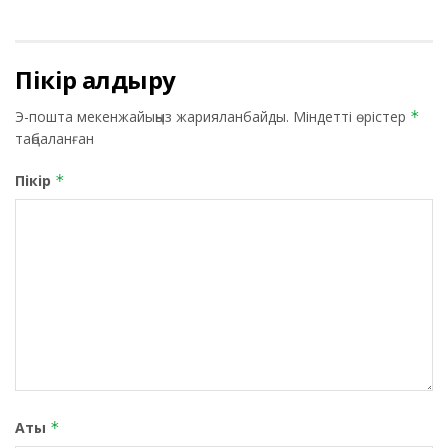
Пікір қалдыру
Э-пошта мекенжайыңыз жарияланбайды.
Міндетті өрістер
*
таңбаланған
Пікір
*
Аты
*