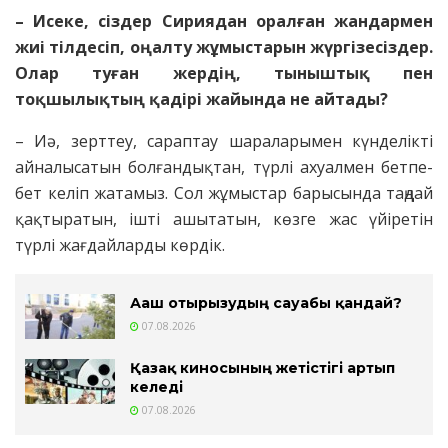
– Исеке, сіздер Сириядан оралған жандармен
жиі тілдесіп, оңалту жұмыстарын жүргізесіздер.
Олар туған жердің, тыныштық пен
тоқшылықтың қадірі жайында не айтады?
– Иә, зерттеу, сараптау шараларымен күнделікті
айналысатын болғандықтан, түрлі ахуалмен бетпе-
бет келіп жатамыз. Сол жұмыстар барысында таңдай
қақтыратын, ішті ашытатын, көзге жас үйіретін
түрлі жағдайларды көрдік.
Ағаш отырғызудың сауабы қандай?
07.08.2026
Қазақ киносының жетістігі артып
келеді
07.08.2026