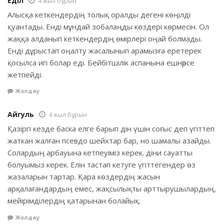
Еділ
4 жыл бұрын
Алысқа кеткендердің толық оралды дегені көңілді
қуантады. Енді мұндай зобалаңды көздері көрмесін. Ол
жаққа алданып кеткендердің өмірлері оңай болмады.
Енді дұрыстап оңалту жасалынып арамызға еретерек
қосылса игі болар еді. Бейбітшілік аспанына ешнәрсе
жетпейді.
Жолдау
Айгуль
4 жыл бұрын
Қазіргі кезде баска елге барып дін үшін соғыс деп үгіттеп
жаткан жалған псевдо шейхтар бар, но шамалы азайды.
Солардың арбауына кетпеуіміз керек. діни сауатты
болуымыз керек. Елін тастап кетуге үгіттегендер өз
жазаларын тартар. Қара көздердің жасын
арқалағандардың емес, жақсылықты арттырушылардың,
мейірімділердің қатарынан болайық.
Жолдау