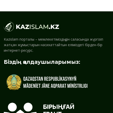
Kazislam порталы – мемлекетіміздің дін саласында жүргізіп
жатқан жұмыстарын насихаттайтын еліміздегі бірден-бір
интернет-ресурс.
Біздің қолдаушыларымыз: