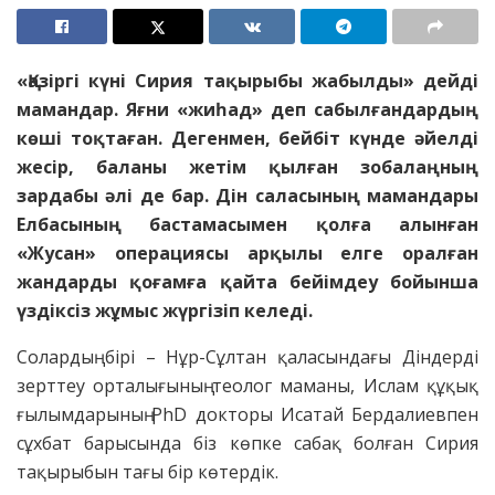
«Қазіргі күні Сирия тақырыбы жабылды» дейді
мамандар. Яғни «жиһад» деп сабылғандардың
көші тоқтаған. Дегенмен, бейбіт күнде әйелді
жесір, баланы жетім қылған зобалаңның
зардабы әлі де бар. Дін саласының мамандары
Елбасының бастамасымен қолға алынған
«Жусан» операциясы арқылы елге оралған
жандарды қоғамға қайта бейімдеу бойынша
үздіксіз жұмыс жүргізіп келеді.
Солардың бірі – Нұр-Сұлтан қаласындағы Діндерді
зерттеу орталығының теолог маманы, Ислам құқық
ғылымдарының PhD докторы Исатай Бердалиевпен
сұхбат барысында біз көпке сабақ болған Сирия
тақырыбын тағы бір көтердік.