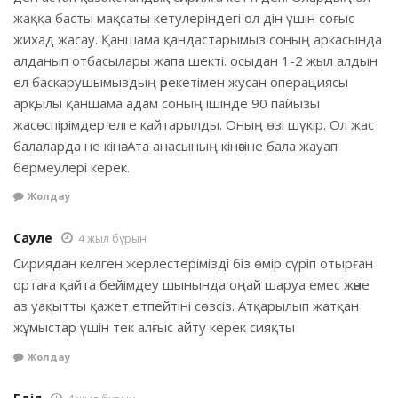
жаққа басты мақсаты кетулеріндегі ол дін үшін соғыс
жихад жасау. Қаншама қандастарымыз соның аркасында
алданып отбасылары жапа шекті. осыдан 1-2 жыл алдын
ел баскарушымыздың әрекетімен жусан операциясы
арқылы қаншама адам соның ішінде 90 пайызы
жасөспірімдер елге кайтарылды. Оның өзі шүкір. Ол жас
балаларда не кінә. Ата анасының кінәсіне бала жауап
бермеулері керек.
Жолдау
Сауле
4 жыл бұрын
Сириядан келген жерлестерімізді біз өмір сүріп отырған
ортаға қайта бейімдеу шынында оңай шаруа емес және
аз уақытты қажет етпейтіні сөзсіз. Атқарылып жатқан
жұмыстар үшін тек алғыс айту керек сияқты
Жолдау