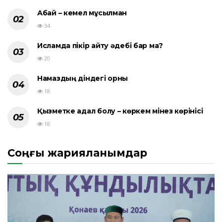
Абай – кемел мұсылман
34
Исламда пікір айту әдебі бар ма?
20
Намаздың діндегі орны
18
Қызметке адал болу – көркем мінез көрінісі
18
Соңғы жарияланымдар