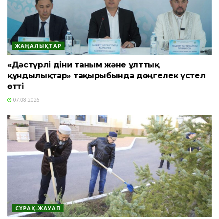
ЖАҢАЛЫҚТАР
«Дәстүрлі діни таным және ұлттық
құндылықтар» тақырыбында дөңгелек үстел
өтті
07.08.2026
СҰРАҚ-ЖАУАП