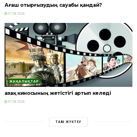
Ағаш отырғызудың сауабы қандай?
07.08.2026
ЖАҢАЛЫҚТАР
Қазақ киносының жетістігі артып келеді
07.08.2026
ТАҒЫ ЖҮКТЕУ