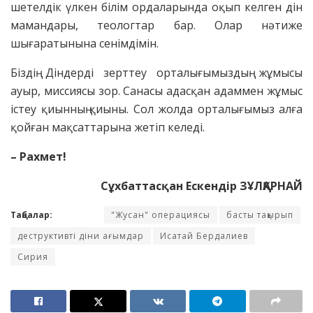
шетелдік үлкен білім ордаларында оқып келген дін
мамандары, теологтар бар. Олар нәтиже
шығаратынына сенімдімін.
Біздің Діндерді зерттеу орталығымыздың жұмысы
ауыр, миссиясы зор. Санасы адасқан адаммен жұмыс
істеу қиынның қиыны. Сол жолда орталығымыз алға
қойған мақсаттарына жетіп келеді.
– Рахмет!
Сұхбаттасқан Ескендір ЗҰЛҚАРНАЙ
Таңбалар:
"Жусан" операциясы
басты тақырып
деструктивті діни ағымдар
Исатай Бердалиев
Сирия