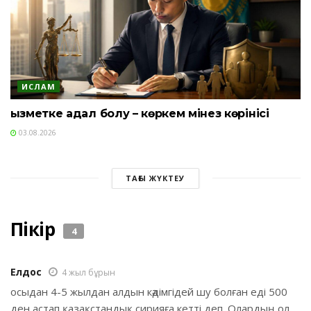
ИСЛАМ
Қызметке адал болу – көркем мінез көрінісі
03.08.2026
ТАҒЫ ЖҮКТЕУ
Пікір
4
Елдос
4 жыл бұрын
осыдан 4-5 жылдан алдын кәдімгідей шу болған еді 500
ден астап қазақстандық сирияға кетті деп. Олардың ол