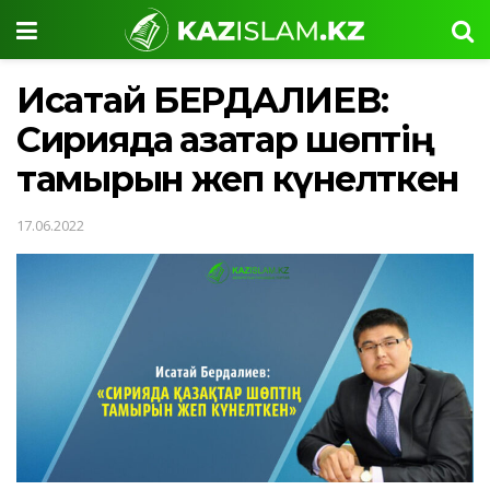
Исатай БЕРДАЛИЕВ:
Сирияда қазақтар шөптің
тамырын жеп күнелткен
17.06.2022