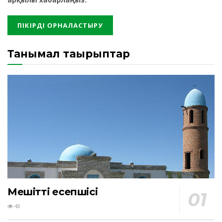
Танымал тақырыптар
Мешіттің есепшісі
48