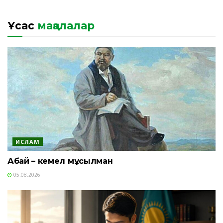
Ұқсас
мақалалар
ИСЛАМ
Абай – кемел мұсылман
05.08.2026