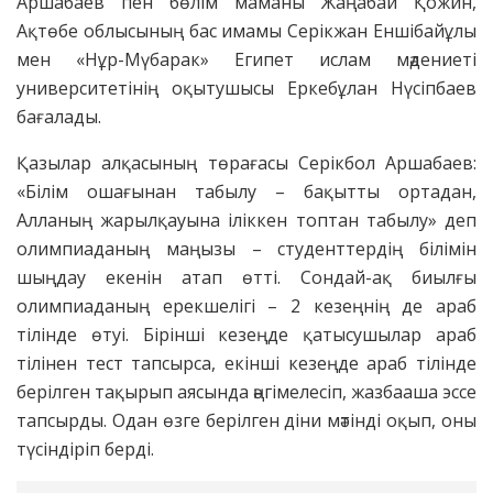
Аршабаев пен бөлім маманы Жаңабай Қожин,
Ақтөбе облысының бас имамы Серікжан Еншібайұлы
мен «Нұр-Мүбарак» Египет ислам мәдениеті
университетінің оқытушысы Еркебұлан Нүсіпбаев
бағалады.
Қазылар алқасының төрағасы Серікбол Аршабаев:
«Білім ошағынан табылу – бақытты ортадан,
Алланың жарылқауына іліккен топтан табылу» деп
олимпиаданың маңызы – студенттердің білімін
шыңдау екенін атап өтті. Сондай-ақ биылғы
олимпиаданың ерекшелігі – 2 кезеңнің де араб
тілінде өтуі. Бірінші кезеңде қатысушылар араб
тілінен тест тапсырса, екінші кезеңде араб тілінде
берілген тақырып аясында әңгімелесіп, жазбааша эссе
тапсырды. Одан өзге берілген діни мәтінді оқып, оны
түсіндіріп берді.