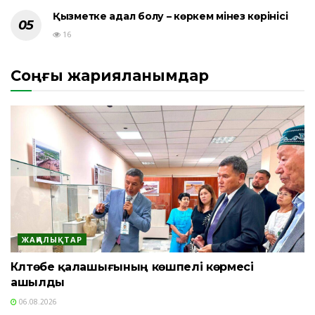
Қызметке адал болу – көркем мінез көрінісі
16
Соңғы жарияланымдар
ЖАҢАЛЫҚТАР
Күлтөбе қалашығының көшпелі көрмесі
ашылды
06.08.2026