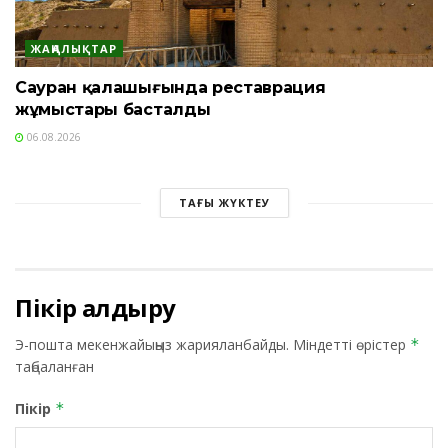
ЖАҢАЛЫҚТАР
Сауран қалашығында реставрация
жұмыстары басталды
06.08.2026
ТАҒЫ ЖҮКТЕУ
Пікір қалдыру
Э-пошта мекенжайыңыз жарияланбайды.
Міндетті өрістер
*
таңбаланған
Пікір
*