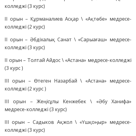
колледжі (3 курс)
ІІ орын – Құрманалиев Асқар \ «Ақтөбе» медресе-
колледжі (2 курс)
ІІ орын – Әбдіхалық Санат \ «Сарыағаш» медресе-
колледжі (3 курс)
ІІ орын – Толтай Айдос \ «Астана» медресе-колледжі
(3 курс )
ІІІ орын – Өтеген Назарбай \ «Астана» медресе-
колледжі (2 курс )
ІІІ орын – Жеңісұлы Кенжебек \ «Әбу Ханифа»
медресе-колледжі (3 курс)
ІІІ орын – Садыков Ақжол \ «Үшқоңыр» медресе-
колледжі (3 курс)