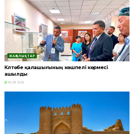
ЖАҢАЛЫҚТАР
Күлтөбе қалашығының көшпелі көрмесі
ашылды
06.08.2026