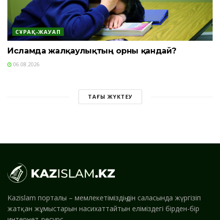
СҰРАҚ-ЖАУАП
Исламда жалқаулықтың орны қандай?
06.08.2026
ТАҒЫ ЖҮКТЕУ
Kazislam порталы – мемлекетіміздің дін саласында жүргізіп
жатқан жұмыстарын насихаттайтын еліміздегі бірден-бір
интернет-ресурс.