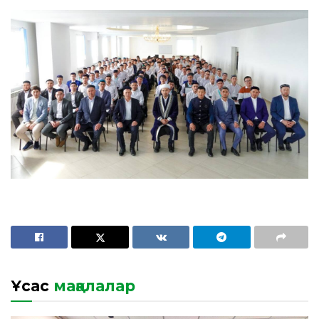
Ұқсас
мақалалар