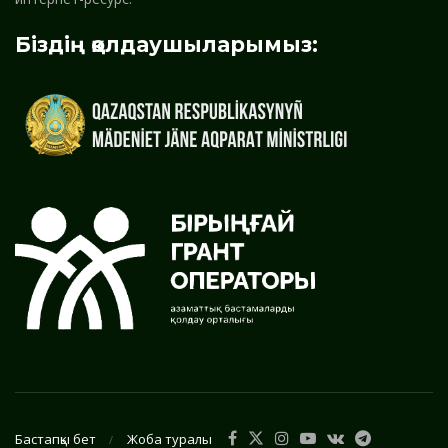
Біздің қолдаушыларымыз:
Бастапқы бет
Жоба туралы