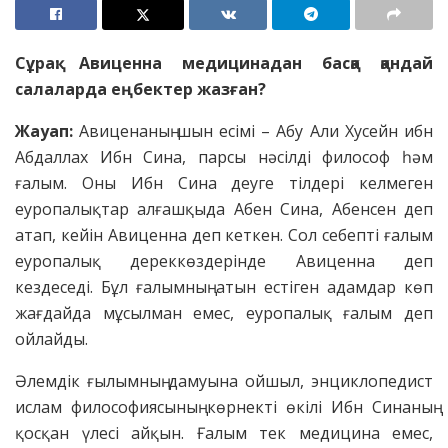
Сұрақ: Авиценна медицинадан басқа қандай
салаларда еңбектер жазған?
Жауап:
Авиценаның шын есімі – Абу Али Хусейн ибн
Абдаллах Ибн Сина, парсы нәсілді философ һәм
ғалым. Оны Ибн Сина деуге тілдері келмеген
еуропалықтар алғашқыда Абен Сина, Абенсен деп
атап, кейін Авиценна деп кеткен. Сол себепті ғалым
еуропалық дереккөздерінде Авиценна деп
кездеседі. Бұл ғалымның атын естіген адамдар көп
жағдайда мұсылман емес, еуропалық ғалым деп
ойлайды.
Әлемдік ғылымның дамуына ойшыл, энциклопедист
ислам философиясының көрнекті өкілі Ибн Синаның
қосқан үлесі айқын. Ғалым тек медицина емес,