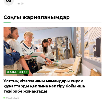
20
Соңғы жарияланымдар
ЖАҢАЛЫҚТАР
Ұлттық кітапхананың мамандары сирек
құжаттарды қалпына келтіру бойынша
тәжірибе жинақтады
09.08.2026