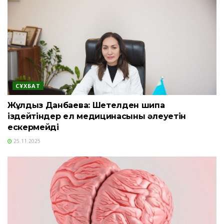
СҰХБАТ
Жұлдыз Данбаева: Шетелден шипа
іздейтіндер ел медицинасының әлеуетін
ескермейді
25.11.2025