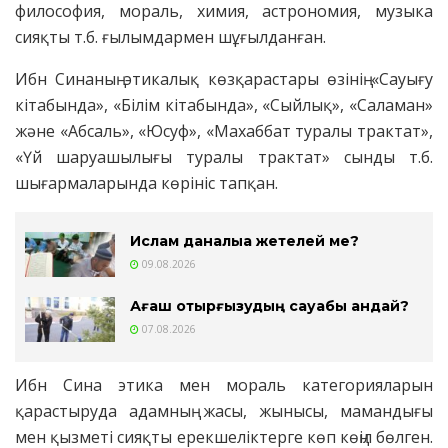
философия, мораль, химия, астрономия, музыка
сияқты т.б. ғылымдармен шұғылданған.
Ибн Синаның этикалық көзқарастары өзінің «Сауығу
кітабында», «Білім кітабында», «Сыйлық», «Саламан»
және «Абсаль», «Юсуф», «Махаббат туралы трактат»,
«Үй шаруашылығы туралы трактат» сынды т.б.
шығармаларында көрініс тапқан.
Ислам даналыққа жетелей ме?
09.08.2026
Ағаш отырғызудың сауабы қандай?
07.08.2026
Ибн Сина этика мен мораль категорияларын
қарастыруда адамның жасы, жынысы, мамандығы
мен қызметі сияқты ерекшеліктерге көп көңіл бөлген.