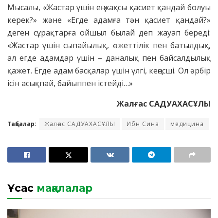
Мысалы, «Жастар үшін ең жақсы қасиет қандай болуы
керек?» және «Егде адамға тән қасиет қандай?»
деген сұрақтарға ойшыл былай деп жауап береді:
«Жастар үшін сыпайылық, өжеттілік пен батылдық,
ал егде адамдар үшін – даналық пен байсалдылық
қажет. Егде адам басқалар үшін үлгі, кеңесші. Ол әрбір
ісін асықпай, байыппен істейді…»
Жалғас САДУАХАСҰЛЫ
Таңбалар:
Жалғас САДУАХАСҰЛЫ
Ибн Сина
медицина
Ұқсас
мақалалар