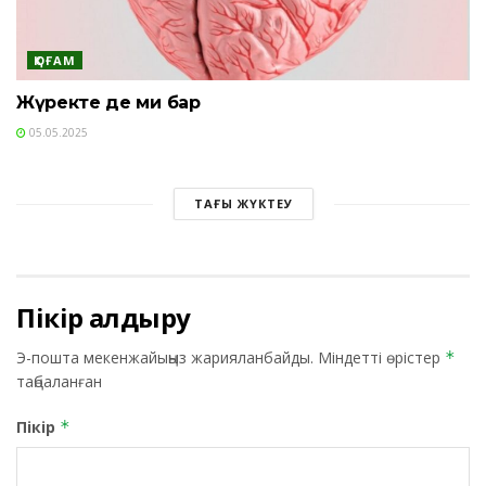
ҚОҒАМ
Жүректе де ми бар
05.05.2025
ТАҒЫ ЖҮКТЕУ
Пікір қалдыру
Э-пошта мекенжайыңыз жарияланбайды.
Міндетті өрістер
*
таңбаланған
Пікір
*