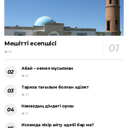
Мешіттің есепшісі
56
Абай – кемел мұсылман
42
Тарихқа тағылым болған әділет
23
Намаздың діндегі орны
21
Исламда пікір айту әдебі бар ма?