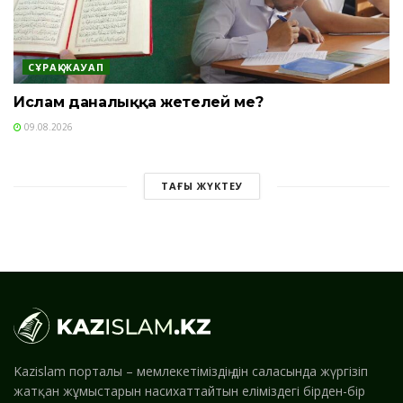
СҰРАҚ-ЖАУАП
Ислам даналыққа жетелей ме?
09.08.2026
ТАҒЫ ЖҮКТЕУ
Kazislam порталы – мемлекетіміздің дін саласында жүргізіп
жатқан жұмыстарын насихаттайтын еліміздегі бірден-бір