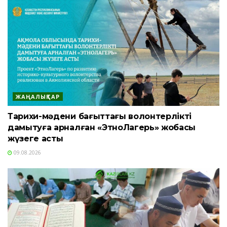
ЖАҢАЛЫҚТАР
Тарихи-мәдени бағыттағы волонтерлікті
дамытуға арналған «ЭтноЛагерь» жобасы
жүзеге асты
09.08.2026