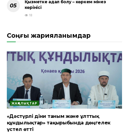
Қызметке адал болу – көркем мінез
көрінісі
18
Соңғы жарияланымдар
ЖАҢАЛЫҚТАР
«Дәстүрлі діни таным және ұлттық
құндылықтар» тақырыбында дөңгелек
үстел өтті