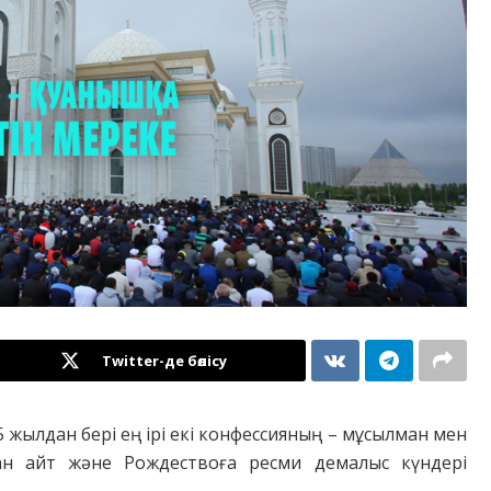
Twitter-де бөлісу
5 жылдан бері ең iрi екi конфессияның – мұсылман мен
бан айт және Рождествоға ресми демалыс күндерi