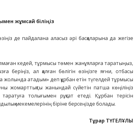
нымен жұмсай біліңіз
іңіз де пайдалана аласыз әрі басқаларына да жегізе
 шалмаған кедей, тұрмысы төмен жанұяларға таратыңыз,
а беріңіз, ал қалған бөлігін өзіңізге яғни, отбасы
лла жолында атадым» деп құрбан етін түгелдей тұрмысы
Оны жомарттықты жанындай сүйетін патша көңіліңіз
 таратуға толығымен рұқсат етеді. Құрбан терісін
дылық мекемелерінің біріне берсеңізде болады.
Тұрар ТҮГЕЛҰЛЫ