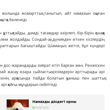
а жолында жомарттық танытып, айт намазын оқыған
қытқа бөленеді.
ұттықтайды, дәмді тағамдар әзірлеп, бір-бірін қонаққа
сәлем жолдайды. Сондай-ақ, дүниеден өткен кісілердің
ауаптарын бағыштайды. Шамаңыз жетсе, бұл күндері
н дос-жарандарды зиярат етіп барған жөн. Ренжіскен
ай жасау өзара сыйластық сезімдерін арттырады әрі
кенің арқасында пайда болатын қуаныш пен шаттық
і қайғы-мұңдарын сейілтеді.
Намаздың діндегі орны
04.08.2026