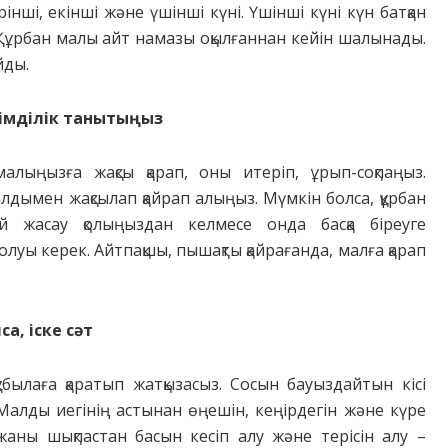
нші, екінші және үшінші күні. Үшінші күні күн батқан
. Құрбан малы айт намазы оқылғаннан кейін шалынады.
йды.
імділік танытыңыз
лыңызға жақсы қарап, оны итеріп, ұрып-соқпаңыз.
дымен жақсылап қайрап алыңыз. Мүмкін болса, құрбан
й жасау қолыңыздан келмесе онда басқа біреуге
уы керек. Айтпақшы, пышақты қайрағанда, малға қарап
а, іске сәт
былаға қаратып жатқызасыз. Сосын бауыздайтын кісі
Малды иегінің астынан өңешін, кеңірдегін және күре
ны шықпастан басын кесіп алу және терісін алу –