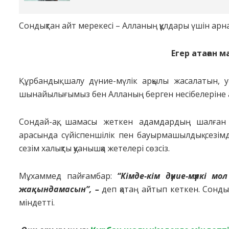
Сондықтан айт мерекесі – Алланың құлдары үшін арна
Егер атаған 
Құрбандық шалу дүние-мүлік арқылы жасалатын, у
шынайылығымыз бен Алланың берген несібелеріне а
Сондай-ақ, шамасы жеткен адамдардың шалған қ
арасында сүйіспеншілік пен бауырмашылдық сезімд
сезім халықты қуанышқа жетелері сөзсіз.
Мұхаммед пайғамбар:
“Кімде-кім дүние-мүлкі м
жақындамасын”, –
деп қатаң айтып кеткен. Сонды
міндетті.