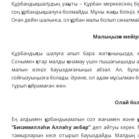
Құрбандық шалудың уақыты – Құрбан мерекесінің бірі
соң құрбандық шалуға болмайды. Мұны жақсы біліңіз
Оған дейін шалынса, ол құрбан малы болып саналма
Малыңызға мейір
Құрбандықты шалуға алып бара жатқаныңызда, ма
Сонымен қатар малды қинамау үшін пышағыңызды ал
малын өзіңіз бауыздағаныңыз абзал. Ал, бұла
сойғызуыңызға болады. Әрине, ол адам мұсылман бол
тұрып қайрамаған жөн.
Олай болс
Ең алдымен құрбандық малын сол жағымен және құ
“Бисимилләһи Аллаһу әкбар”
деп айтуы керек. 
тамырларын кесе отырып бауыздайды. Малдың жа