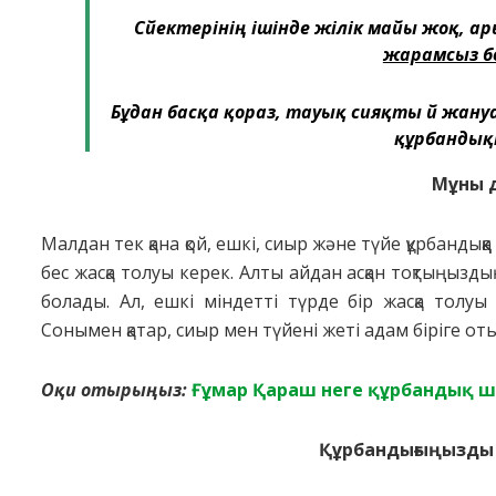
Сүйектерінің ішінде жілік майы жоқ, а
жарамсыз б
Бұдан басқа қораз, тауық сияқты үй жан
құрбандық
Мұны д
Малдан тек қана қой, ешкі, сиыр және түйе құрбандыққа
бес жасқа толуы керек. Алты айдан асқан тоқтыңыздың
болады. Ал, ешкі міндетті түрде бір жасқа толуы 
Сонымен қатар, сиыр мен түйені жеті адам біріге от
Оқи отырыңыз:
Ғұмар Қараш неге құрбандық ш
Құрбандығыңызды 