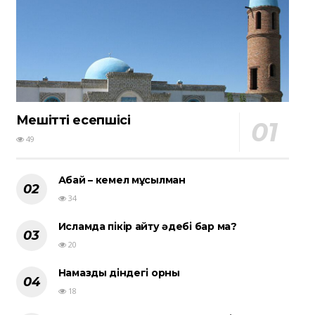
Мешіттің есепшісі
49
Абай – кемел мұсылман
34
Исламда пікір айту әдебі бар ма?
20
Намаздың діндегі орны
18