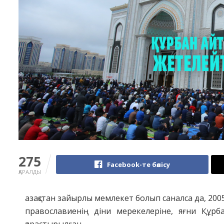
275
Facebook-те бөлісу
ҚАРАЛДЫ
азақстан зайырлы мемлекет болып саналса да, 200
православиенің діни мерекелеріне, яғни Құр