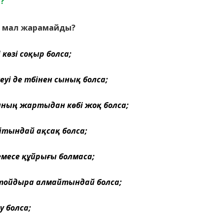
?
й мал жарамайды?
і көзі соқыр болса;
кеуі де түбінен сынық болса;
ның жартыдан көбі жоқ болса;
йтындай ақсақ болса;
емесе құйрығы болмаса;
ын тойдыра алмайтындай болса;
у болса;