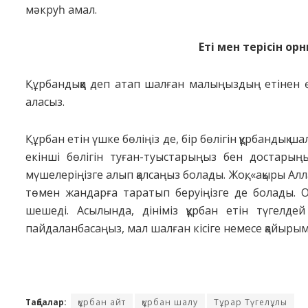
мәкруһ амал.
Еті мен терісін ор
Құрбандыққа деп атап шалған малыңыздың етінен өз
аласыз.
Құрбан етін үшке бөліңіз де, бір бөлігін құрбандық
екінші бөлігін туған-туыстарыңыз бен достарыңызғ
мүшелеріңізге алып қалсаңыз болады. Жоқ, «ақыры А
төмен жандарға таратып беруіңізге де болады. 
шешеді. Асылында, дініміз құрбан етін түгелдей
пайдаланбасаңыз, мал шалған кісіге немесе қайырым
Таңбалар:
құрбан айт
құрбан шалу
Тұрар Түгелұлы