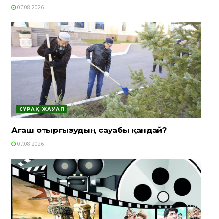
07.08.2026
СҰРАҚ-ЖАУАП
Ағаш отырғызудың сауабы қандай?
07.08.2026