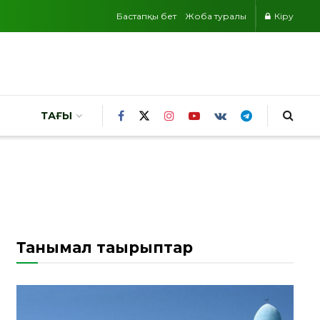
Бастапқы бет
Жоба туралы
Кіру
ТАҒЫ
Танымал тақырыптар