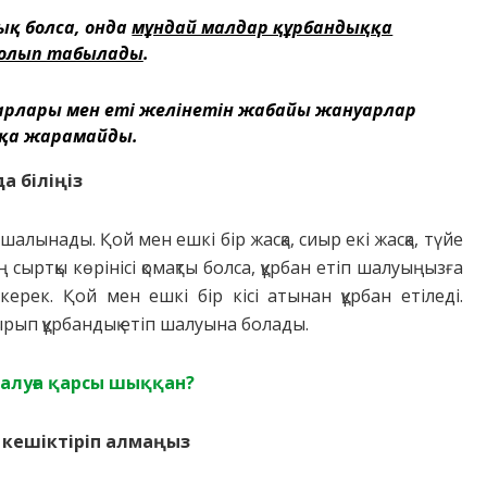
рық болса, онда
мұндай малдар құрбандыққа
олып табылады
.
уарлары мен еті желінетін жабайы жануарлар
қа жарамайды.
а біліңіз
 шалынады. Қой мен ешкі бір жасқа, сиыр екі жасқа, түйе
 сыртқы көрінісі қомақты болса, құрбан етіп шалуыңызға
керек. Қой мен ешкі бір кісі атынан құрбан етіледі.
ырып құрбандық етіп шалуына болады.
алуға қарсы шыққан?
кешіктіріп алмаңыз