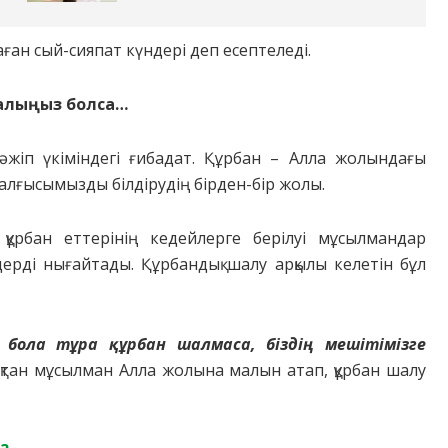
ған сый-сияпат күндері деп есептеледі.
малыңыз болса…
әжіп үкіміндегі ғибадат. Құрбан – Алла жолындағы
лғысымызды білдірудің бірден-бір жолы.
ұрбан еттерінің кедейлерге берілуі мұсылмандар
ерді нығайтады. Құрбандық шалу арқылы келетін бұл
ол бола тұра құрбан шалмаса, біздің мешітімізге
қтан мұсылман Алла жолына малын атап, құрбан шалу