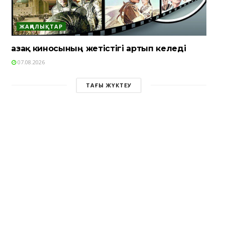
ЖАҢАЛЫҚТАР
Қазақ киносының жетістігі артып келеді
07.08.2026
ТАҒЫ ЖҮКТЕУ