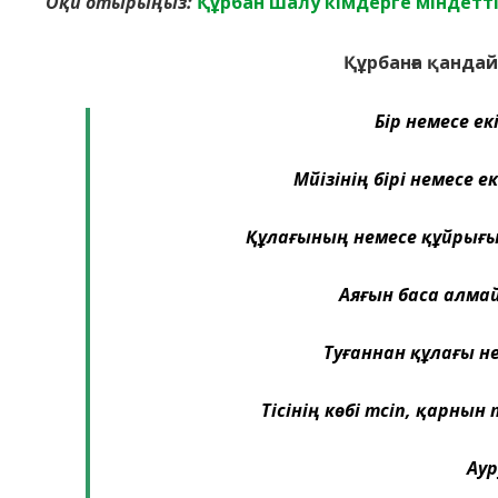
Оқи отырыңыз:
Құрбан шалу кімдерге міндетті
Құрбанға қанда
Бір немесе ек
Мүйізінің бірі немесе е
Құлағының немесе құйрығы
Аяғын баса алма
Туғаннан құлағы н
Тісінің көбі түсіп, қарн
Аур