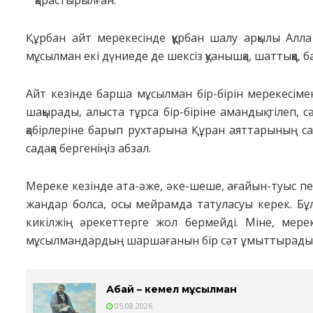
қарастырылған.
Құрбан айт мерекесінде құрбан шалу арқылы Алл
мұсылман екі дүниеде де шексіз қуанышқа, шаттыққа, ба
Айт кезінде барша мұсылман бір-бірін мерекесімен қ
шақырады, алыста тұрса бір-біріне амандық тілеп, 
қабірлеріне барып рухтарына Құран аяттарының с
садақа бергеніңіз абзал.
Мереке кезінде ата-әже, әке-шеше, ағайын-туыс пе
жандар болса, осы мейрамда татуласуы керек. Бұл
кикілжің әрекеттерге жол бермейді. Міне, мере
мұсылмандардың шаршағанын бір сәт ұмыттырады әр
Абай – кемел мұсылман
05.08.2026