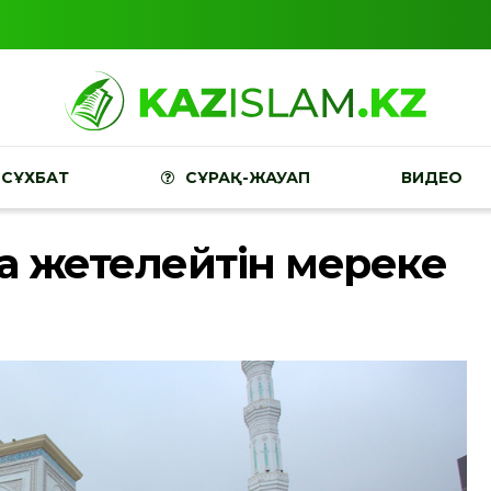
СҰХБАТ
СҰРАҚ-ЖАУАП
ВИДЕО
қа жетелейтін мереке