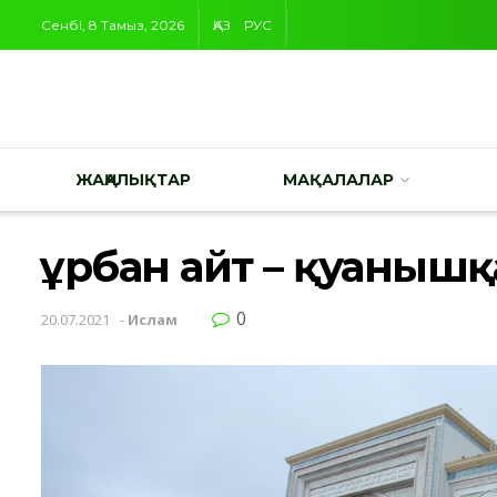
Сенбі, 8 Тамыз, 2026
ҚАЗ
РУС
ЖАҢАЛЫҚТАР
МАҚАЛАЛАР
Құрбан айт – қуаныш
0
20.07.2021
-
Ислам