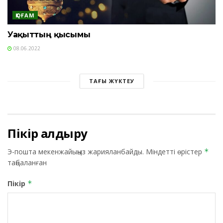
ҚОҒАМ
Уақыттың қысымы
08.06.2022
ТАҒЫ ЖҮКТЕУ
Пікір қалдыру
Э-пошта мекенжайыңыз жарияланбайды.
Міндетті өрістер
*
таңбаланған
Пікір
*