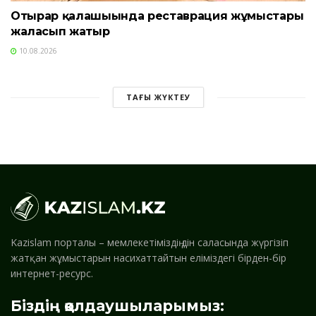
Отырар қалашығында реставрация жұмыстары
жалғасып жатыр
10.08.2026
ТАҒЫ ЖҮКТЕУ
Kazislam порталы – мемлекетіміздің дін саласында жүргізіп
жатқан жұмыстарын насихаттайтын еліміздегі бірден-бір
интернет-ресурс.
Біздің қолдаушыларымыз: