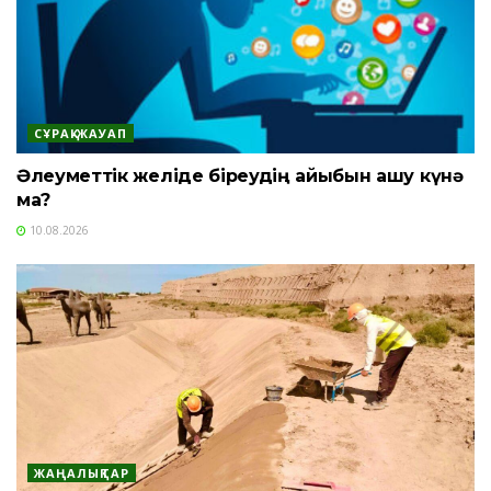
СҰРАҚ-ЖАУАП
Әлеуметтік желіде біреудің айыбын ашу күнә
ма?
10.08.2026
ЖАҢАЛЫҚТАР