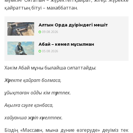
мүмкін? Оятатын – жүректегі қайрат, жігер. Жүрекке
қайраттың бітуі – махаббаттан.
Алтын Орда дәуіріндегі мешіт
09.08.2026
Абай – кемел мұсылман
05.08.2026
Хәкім Абай мұны былайша сипаттайды:
Жүректе қайрат болмаса,
ұйықтаған ойды кім түртпек.
Ақылға сәуле қонбаса,
хайуанша жүріп күнелтпек.
Біздің «Мәссаған, мына дүние өзгеруде» деуіміз тек