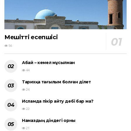
Мешіттің есепшісі
56
Абай – кемел мұсылман
44
Тарихқа тағылым болған әділет
24
Исламда пікір айту әдебі бар ма?
22
Намаздың діндегі орны
21