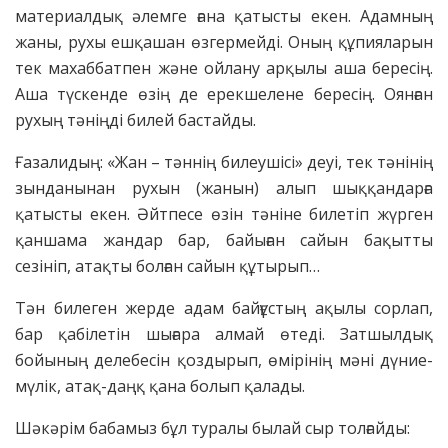
материалдық әлемге ғана қатысты екен. Адамның
жаны, рухы ешқашан өзгермейді. Оның құпияларын
тек махаббатпен және ойлану арқылы аша бересің.
Аша түскенде өзің де ерекшелене бересің. Оянған
рухың тәніңді билей бастайды.
Ғазалидың: «Жан – тәннің билеушісі» деуі, тек тәнінің
зынданынан рухын (жанын) алып шыққандарға
қатысты екен. Әйтпесе өзін тәніне билетіп жүрген
қаншама жандар бар, байыған сайын бақытты
сезініп, атақты болған сайын құтырып…
Тән билеген жерде адам байғұстың ақылы сорлап,
бар қабілетін шығара алмай өтеді. Затшылдық
бойының делебесін қоздырып, өмірінің мәні дүние-
мүлік, атақ-даңқ қана болып қалады.
Шәкәрім бабамыз бұл туралы былай сыр толғайды: