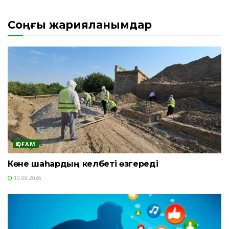
Соңғы жарияланымдар
ҚОҒАМ
Көне шаһардың келбеті өзгереді
10.08.2026