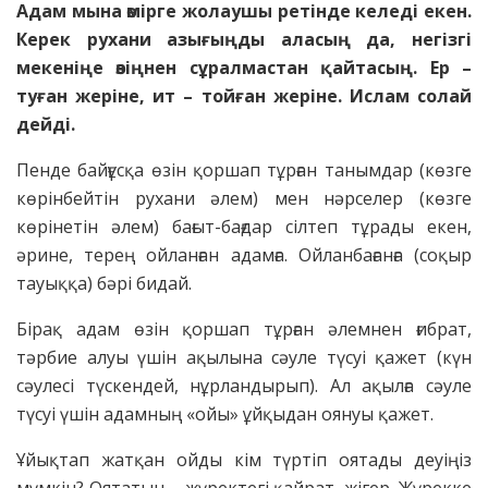
Адам мына өмірге жолаушы ретінде келеді екен.
Керек рухани азығыңды аласың да, негізгі
мекеніңе өзіңнен сұралмастан қайтасың. Ер –
туған жеріне, ит – тойған жеріне. Ислам солай
дейді.
Пенде байғұсқа өзін қоршап тұрған танымдар (көзге
көрінбейтін рухани әлем) мен нәрселер (көзге
көрінетін әлем) бағыт-бағдар сілтеп тұрады екен,
әрине, терең ойланған адамға. Ойланбағанға (соқыр
тауыққа) бәрі бидай.
Бірақ адам өзін қоршап тұрған әлемнен ғибрат,
тәрбие алуы үшін ақылына сәуле түсуі қажет (күн
сәулесі түскендей, нұрландырып). Ал ақылға сәуле
түсуі үшін адамның «ойы» ұйқыдан оянуы қажет.
Ұйықтап жатқан ойды кім түртіп оятады деуіңіз