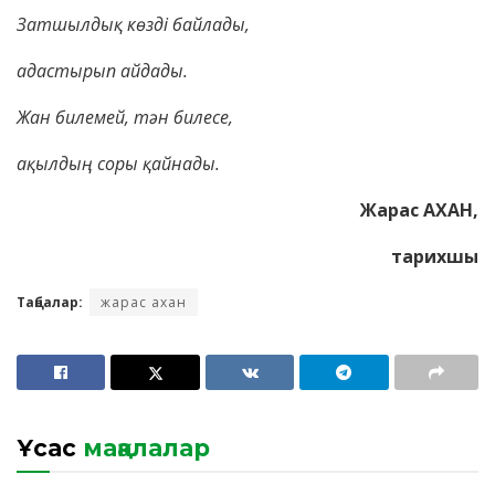
Затшылдық көзді байлады,
адастырып айдады.
Жан билемей
,
тән билесе,
ақылдың соры қайнады.
Жарас АХАН,
тарихшы
Таңбалар:
жарас ахан
Ұқсас
мақалалар