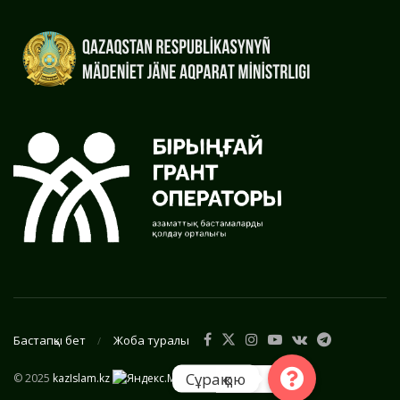
Бастапқы бет
Жоба туралы
Сұрақ қою
© 2025
kazIslam.kz