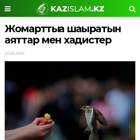
Жомарттыққа шақыратын
аяттар мен хадистер
20.03.2020