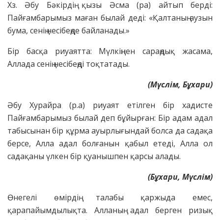
Хз. Әбу Бәкірдің қызы Әсма (ра) айтып берді:
Пайғамбарымыз маған былай деді: «Қалтаның аузын
бума, сенің несібеңде байланады.»
Бір басқа риуаятта: Мүлкіңнен сараңдық жасама,
Аллада сенің несібеңді тоқтатады.
(Мүслім, Бұхари)
Әбу Хурайра (р.а) риуаят етілген бір хадисте
Пайғамбарымыз былай деп бұйырған: Бір адам адал
табысынан бір құрма ауырлығындай болса да садақа
берсе, Алла адал болғанын қабыл етеді, Алла ол
садақаны үлкен бір қуанышпен қарсы алады.
(Бұхари, Мүслім
)
Өнегелі өмірдің талабы қаржыда емес,
қарапайымдылықта. Алланың адал берген ризық