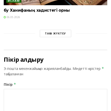
ИСЛАМ
Әбу Ханифаның хадистегі орны
06.05.2026
ТАҒЫ ЖҮКТЕУ
Пікір қалдыру
Э-пошта мекенжайыңыз жарияланбайды.
Міндетті өрістер
*
таңбаланған
Пікір
*