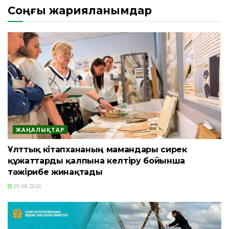
Соңғы жарияланымдар
ЖАҢАЛЫҚТАР
Ұлттық кітапхананың мамандары сирек
құжаттарды қалпына келтіру бойынша
тәжірибе жинақтады
09.08.2026