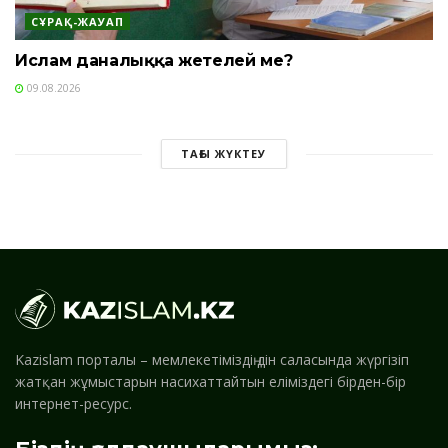
СҰРАҚ-ЖАУАП
Ислам даналыққа жетелей ме?
09.08.2026
ТАҒЫ ЖҮКТЕУ
Kazislam порталы – мемлекетіміздің дін саласында жүргізіп
жатқан жұмыстарын насихаттайтын еліміздегі бірден-бір
интернет-ресурс.