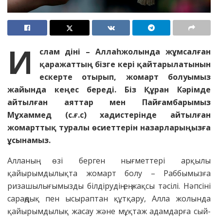
И
слам діні – Аллаһ жолында жұмсалған
қаражаттың бізге кері қайтарылатынын
ескерте отырып, жомарт болуымыз
жайында кеңес береді. Біз Құран Кәрімде
айтылған аяттар мен Пайғамбарымыз
Мұхаммед (с.ғ.с) хадистерінде айтылған
жомарттық туралы өсиеттерін назарларыңызға
ұсынамыз.
Алланың өзі берген нығметтері арқылы
қайырымдылықта жомарт болу – Раббымызға
ризашылығымызды білдірудің ең жақсы тәсілі. Нәпсіні
сараңдық пен ысыраптан құтқару, Алла жолында
қайырымдылық жасау және мұқтаж адамдарға сый-