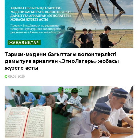
ЖАҢАЛЫҚТАР
Тарихи-мәдени бағыттағы волонтерлікті
дамытуға арналған «ЭтноЛагерь» жобасы
жүзеге асты
09.08.2026