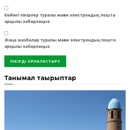
Кейінгі пікірлер туралы маған электрондық пошта
арқылы хабарлаңыз.
Жаңа жазбалар туралы маған электрондық пошта
арқылы хабарлаңыз.
Танымал тақырыптар