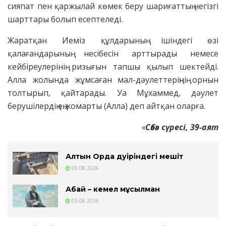
сияпат пен қаржылай көмек беру шариғаттың негізгі
шарттары болып есептеледі.
Жаратқан Иеміз құлдарының ішіндегі өзі
қалағандарының несібесін арттырады немесе
кейбіреулерінің ризығын тапшы қылып шектейді.
Алла жолында жұмсаған мал-дәулеттеріңнің орнын
толтырып, қайтарады. Уа Мұхаммед, дәулет
берушілердің ең жомарты (Алла) деп айтқан оларға.
«
Сәбә» сүресі, 39-аят
Алтын Орда дәуіріндегі мешіт
09.08.2026
Абай – кемел мұсылман
05.08.2026