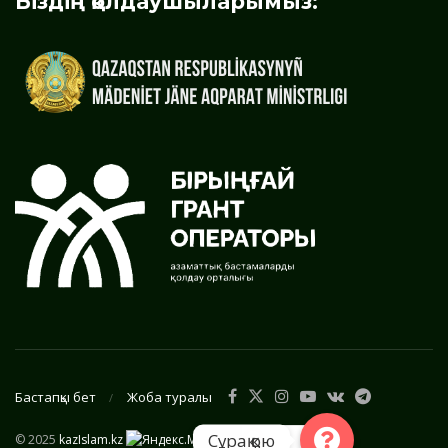
Біздің қолдаушыларымыз:
Бастапқы бет
Жоба туралы
Сұрақ қою
© 2025
kazIslam.kz