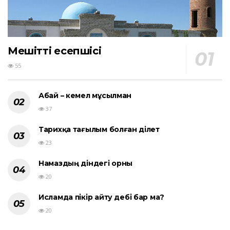
Мешіттің есепшісі
55
Абай – кемел мұсылман
37
Тарихқа тағылым болған әділет
23
Намаздың діндегі орны
20
Исламда пікір айту әдебі бар ма?
20