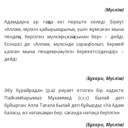
(
Мүслім)
Адамдарға әр таңда екі періште келеді. Біреуі:
«Аллам, мүлкін қайырымдылық үшін жұмсаған мына
пендеңе, берілген мүлкіңнің жаңасынан бер» – дейді.
Екіншісі де: «Аллам, мүлкінде сараң болып, бермей
қалған мына пендеңнің мүлкін берекетсіздендір» –
дейді.
(
Бұхари, Мүслім)
Әбу Хурайрадан (р.а) риуаят етілген бір хадисте
Пайғамбарымыз Мұхаммед (с.ғ.с) былай деп
бұйырған: Алла Тағала былай деп бұйырды: «Уа Адам
баласы, өз нәпақаңнан бер, сағанда нәпақа берілсін»
(Бұхари, Мүслім)