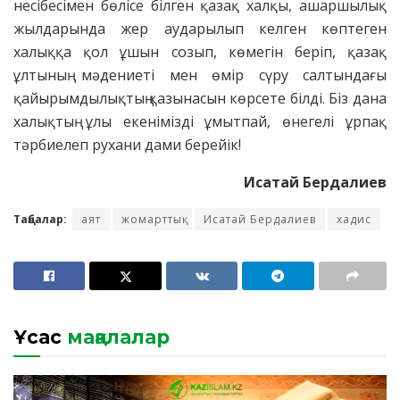
несібесімен бөлісе білген қазақ халқы, ашаршылық
жылдарында жер аударылып келген көптеген
халыққа қол ұшын созып, көмегін беріп, қазақ
ұлтының мәдениеті мен өмір сүру салтындағы
қайырымдылықтың қазынасын көрсете білді. Біз дана
халықтың ұлы екенімізді ұмытпай, өнегелі ұрпақ
тәрбиелеп рухани дами берейік!
Исатай Бердалиев
Таңбалар:
аят
жомарттық
Исатай Бердалиев
хадис
Ұқсас
мақалалар