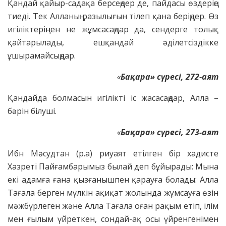
Қандай қайыр-садақа берсеңдер де, пайдасы өздеріңе
тиеді. Тек Алланың разылығын тілеп қана беріңдер. Өз
игіліктеріңнен не жұмсасаңдар да, сендерге толық
қайтарылады, ешқандай әділетсіздікке
ұшырамайсыңдар.
«
Бақара» сүресі, 272-аят
Қандайда болмасын игілікті іс жасасаңдар, Алла –
бәрін білуші.
«
Бақара» сүресі, 273-аят
Ибн Мәсудтан (р.а) риуаят етілген бір хадисте
Хазреті Пайғамбарымыз былай деп бұйырады: Мына
екі адамға ғана қызғанышпен қарауға болады: Алла
Тағала берген мүлкін ақиқат жолында жұмсауға өзін
мәжбүрлеген және Алла Тағала оған рақым етіп, ілім
мен ғылым үйреткен, сондай-ақ осы үйренгенімен