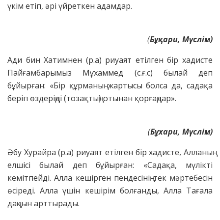
үкім етіп, әрі үйреткен адамдар.
(
Бұқари, Мүслім)
Ади бин Хатимнен (р.а) риуаят етілген бір хадисте
Пайғамбарымыз Мұхаммед (с.ғ.с) былай деп
бұйырған: «Бір құрманың жартысы болса да, садақа
беріп өздеріңді (тозақтың) отынан қорғаңдар».
(
Бұхари, Мүслім)
Әбу Хурайра (р.а) риуаят етілген бір хадисте, Алланың
елшісі былай деп бұйырған: «Садақа, мүлікті
кемітпейді. Алла кешірген пендесінің тек мәртебесін
өсіреді. Алла үшін кешірім болғанды, Алла Тағала
даңқын арттырады.