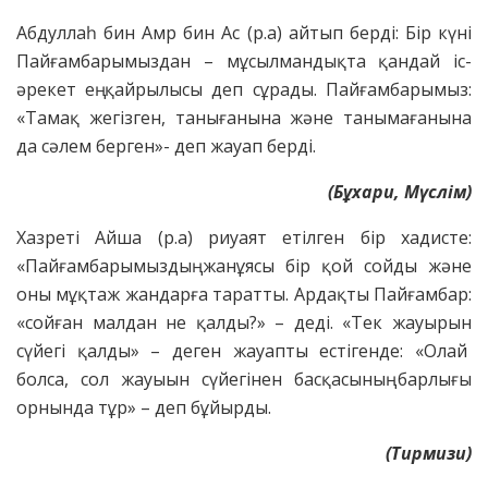
Абдуллаһ бин Амр бин Ас (р.а) айтып берді: Бір күні
Пайғамбарымыздан – мұсылмандықта қандай іс-
әрекет ең қайрылысы деп сұрады. Пайғамбарымыз:
«Тамақ жегізген, танығанына және танымағанына
да сәлем берген»- деп жауап берді.
(Бұхари, Мүслім)
Хазреті Айша (р.а) риуаят етілген бір хадисте:
«Пайғамбарымыздың жанұясы бір қой сойды және
оны мұқтаж жандарға таратты. Ардақты Пайғамбар:
«сойған малдан не қалды?» – деді. «Тек жауырын
сүйегі қалды» – деген жауапты естігенде: «Олай
болса, сол жауыын сүйегінен басқасының барлығы
орнында тұр» – деп бұйырды.
(Тирмизи)