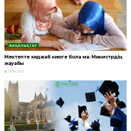
ЖАҢАЛЫҚТАР
Мектепте хиджаб киюге бола ма: Министрдің
жауабы
15.08.2023