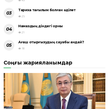
45
Тарихқа тағылым болған әділет
25
Намаздың діндегі орны
21
Ағаш отырғызудың сауабы қандай?
18
Соңғы жарияланымдар