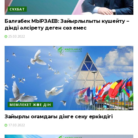
СҰХБАТ
Балғабек МЫРЗАЕВ: Зайырлылықты күшейту –
дінді әлсірету деген сөз емес
25.03.2022
МЕМЛЕКЕТ ЖӘНЕ ДІН
Зайырлы қоғамдағы дінге сену еркіндігі
17.03.2022