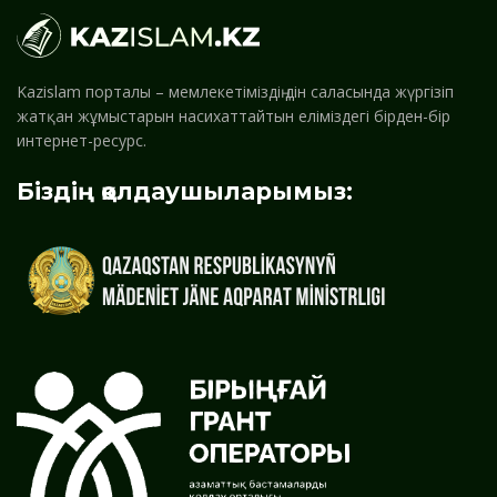
Kazislam порталы – мемлекетіміздің дін саласында жүргізіп
жатқан жұмыстарын насихаттайтын еліміздегі бірден-бір
интернет-ресурс.
Біздің қолдаушыларымыз: