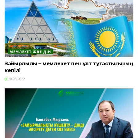
МЕМЛЕКЕТ ЖӘНЕ ДІН
Зайырлылық – мемлекет пен ұлт тұтастығының
кепілі
20.05.2022