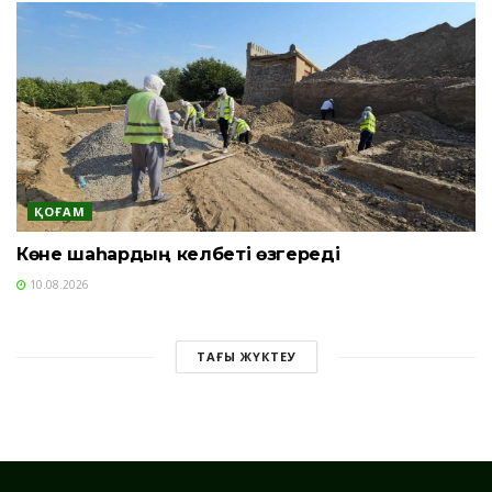
ҚОҒАМ
Көне шаһардың келбеті өзгереді
10.08.2026
ТАҒЫ ЖҮКТЕУ