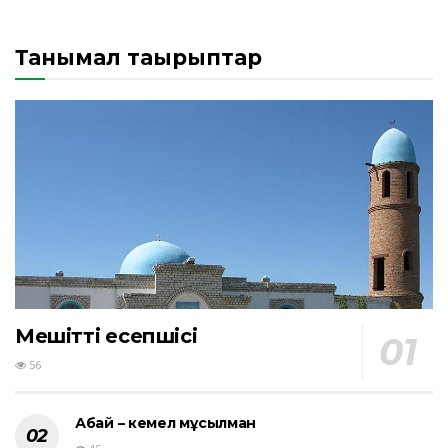
Танымал тақырыптар
Мешіттің есепшісі
56
Абай – кемел мұсылман