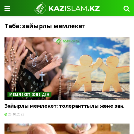
Таңба:
зайырлы мемлекет
МЕМЛЕКЕТ ЖӘНЕ ДІН
Зайырлы мемлекет: толеранттылық және заң
26.10.2023