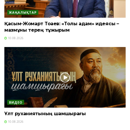
ЖАҢАЛЫҚТАР
Қасым-Жомарт Тоқаев: «Толық адам» идеясы –
мазмұны терең тұжырым
10.08.2026
ВИДЕО
Ұлт руханиятының шамшырағы
10.08.2026