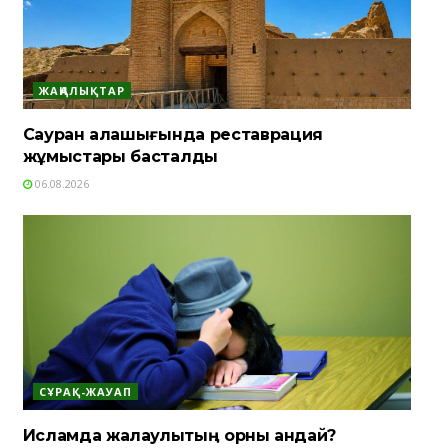
ЖАҢАЛЫҚТАР
Сауран қалашығында реставрация
жұмыстары басталды
06.08.2026
СҰРАҚ-ЖАУАП
Исламда жалқаулықтың орны қандай?