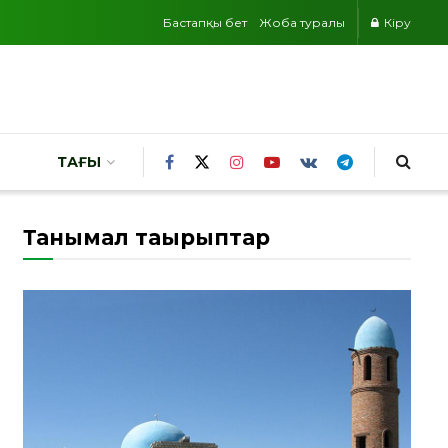
Бастапқы бет
Жоба туралы
Кіру
ТАҒЫ
Танымал тақырыптар