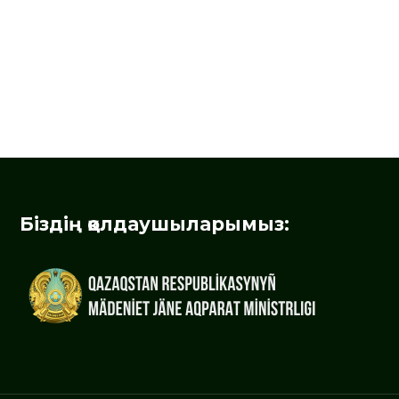
Біздің қолдаушыларымыз: