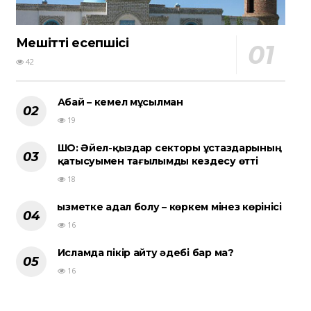
Мешіттің есепшісі
42
Абай – кемел мұсылман
19
ШҚО: Әйел-қыздар секторы ұстаздарының
қатысуымен тағылымды кездесу өтті
18
Қызметке адал болу – көркем мінез көрінісі
16
Исламда пікір айту әдебі бар ма?
16