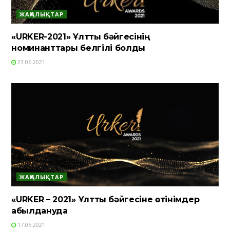
ЖАҢАЛЫҚТАР
«URKER-2021» Ұлттық бәйгесінің
номинанттары белгілі болды
23.06.2021
ЖАҢАЛЫҚТАР
«URKER – 2021» Ұлттық бәйгесіне өтінімдер
қабылдануда
17.05.2021