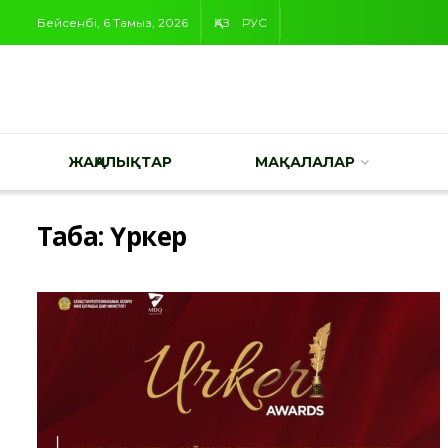
Бейсенбі, 6 Тамыз, 2026
ҚАЗ
РУС
ЖАҢАЛЫҚТАР
МАҚАЛАЛАР
Таңба:
Үркер