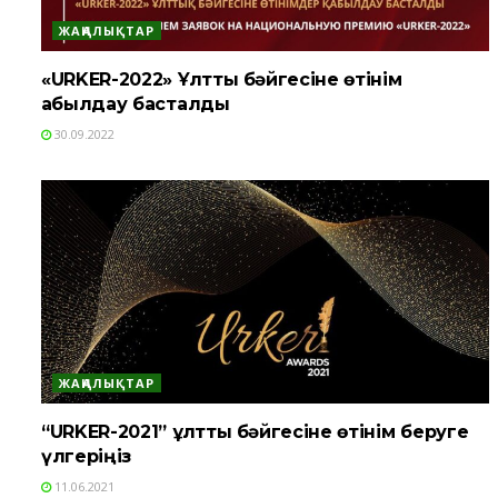
ЖАҢАЛЫҚТАР
«URKER-2022» Ұлттық бәйгесіне өтінім
қабылдау басталды
30.09.2022
ЖАҢАЛЫҚТАР
“URKER-2021” ұлттық бәйгесіне өтінім беруге
үлгеріңіз
11.06.2021