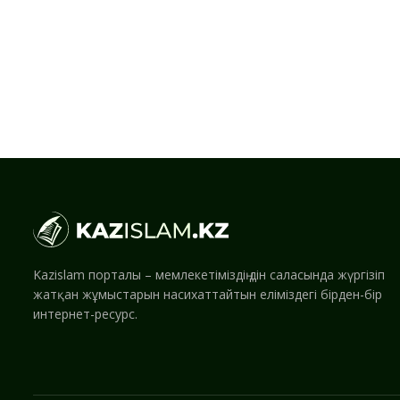
Kazislam порталы – мемлекетіміздің дін саласында жүргізіп
жатқан жұмыстарын насихаттайтын еліміздегі бірден-бір
интернет-ресурс.