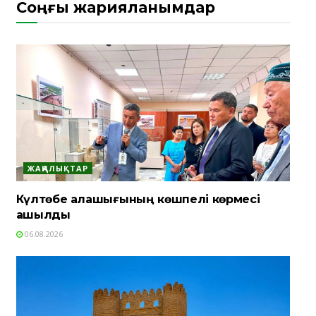
Соңғы жарияланымдар
ЖАҢАЛЫҚТАР
Күлтөбе қалашығының көшпелі көрмесі
ашылды
06.08.2026