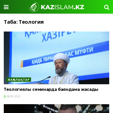
Таңба:
Теология
ЖАҢАЛЫҚТАР
Теологиялық семинарда баяндама жасады
08.09.2025