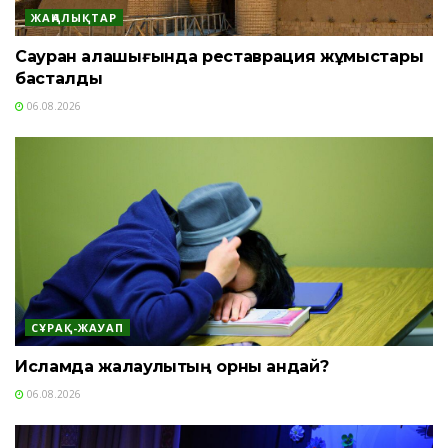
ЖАҢАЛЫҚТАР
Сауран қалашығында реставрация жұмыстары
басталды
06.08.2026
СҰРАҚ-ЖАУАП
Исламда жалқаулықтың орны қандай?
06.08.2026