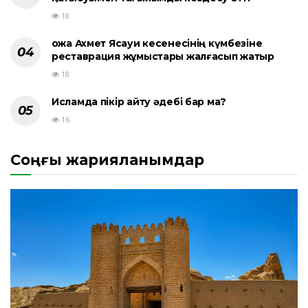
18
Қожа Ахмет Ясауи кесенесінің күмбезіне
реставрация жұмыстары жалғасып жатыр
18
Исламда пікір айту әдебі бар ма?
16
Соңғы жарияланымдар