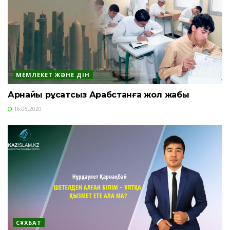
МЕМЛЕКЕТ ЖӘНЕ ДІН
Арнайы рұқсатсыз Арабстанға жол жабық
16.06.2020
СҰХБАТ