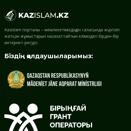
Kazislam порталы – мемлекетіміздің дін саласында жүргізіп
жатқан жұмыстарын насихаттайтын еліміздегі бірден-бір
интернет-ресурс.
Біздің қолдаушыларымыз: