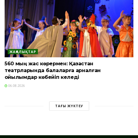
ЖАҢАЛЫҚТАР
560 мың жас көрермен: Қазақстан
театрларында балаларға арналған
қойылымдар көбейіп келеді
06.08.2026
ТАҒЫ ЖҮКТЕУ