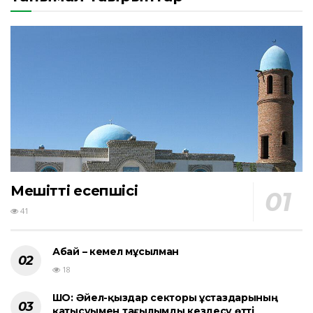
Мешіттің есепшісі
41
Абай – кемел мұсылман
18
ШҚО: Әйел-қыздар секторы ұстаздарының
қатысуымен тағылымды кездесу өтті