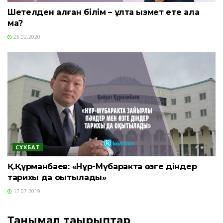
Шетелден алған білім – ұлтқа қызмет ете ала
ма?
25.02.2020
СҰХБАТ
Қ.Құрманбаев: «Нұр-Мүбаракта өзге діндер
тарихы да оқытылады»
17.07.2019
Танымал тақырыптар