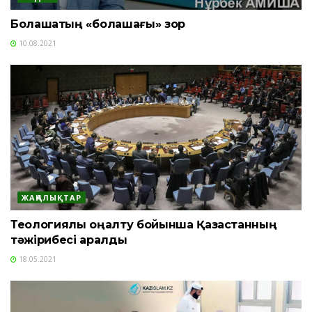
Болашақтың «болашағы» зор
10.08.2021
ЖАҢАЛЫҚТАР
Теологиялық оңалту бойынша Қазақстанның
тәжірибесі қаралды
18.05.2021