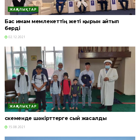
ЖАҢАЛЫҚТАР
Бас имам мемлекеттің жеті қырын айтып
берді
02.12.2021
ЖАҢАЛЫҚТАР
Өскеменде шәкірттерге сый жасалды
15.08.2021