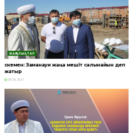
ЖАҢАЛЫҚТАР
Өскемен: Заманауи жаңа мешіт салынайын деп
жатыр
09.06.2021