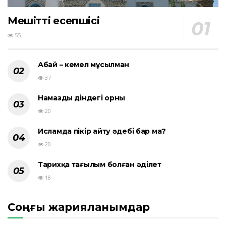
Мешіттің есепшісі
55
Абай – кемел мұсылман
37
Намаздың діндегі орны
20
Исламда пікір айту әдебі бар ма?
20
Тарихқа тағылым болған әділет
18
Соңғы жарияланымдар