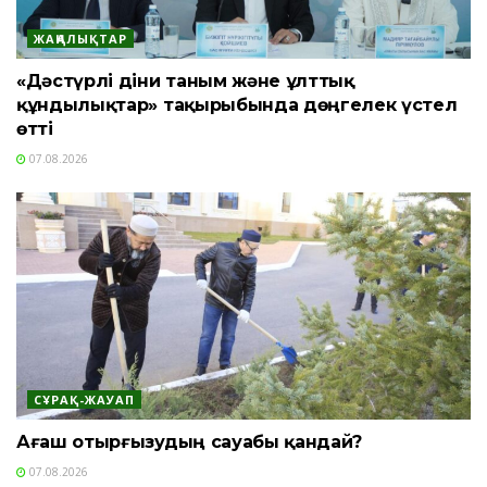
ЖАҢАЛЫҚТАР
«Дәстүрлі діни таным және ұлттық
құндылықтар» тақырыбында дөңгелек үстел
өтті
07.08.2026
СҰРАҚ-ЖАУАП
Ағаш отырғызудың сауабы қандай?
07.08.2026