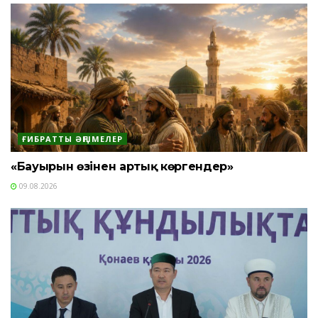
ҒИБРАТТЫ ӘҢГІМЕЛЕР
«Бауырын өзінен артық көргендер»
09.08.2026