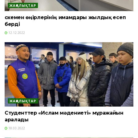
ЖАҢАЛЫҚТАР
Өскемен өңірлерінің имамдары жылдық есеп
берді
12.12.2022
ЖАҢАЛЫҚТАР
Студенттер «Ислам мәдениеті» мұражайын
аралады
18.03.2022