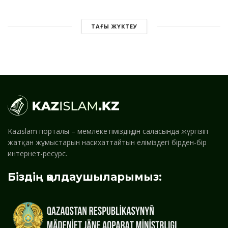
ТАҒЫ ЖҮКТЕУ
Kazislam порталы – мемлекетіміздің дін саласында жүргізіп
жатқан жұмыстарын насихаттайтын еліміздегі бірден-бір
интернет-ресурс.
Біздің қолдаушыларымыз: