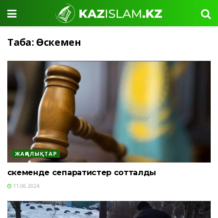
Таңба:
Өскемен
ЖАҢАЛЫҚТАР
Өскеменде сепаратистер сотталды
11.06.2024