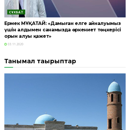
СҰХБАТ
Ермек МҰҚАТАЙ: «Дамыған елге айналуымыз
үшін алдымен санамызда өркениет төңкерісі
орын алуы қажет»
03.11.2020
Танымал тақырыптар