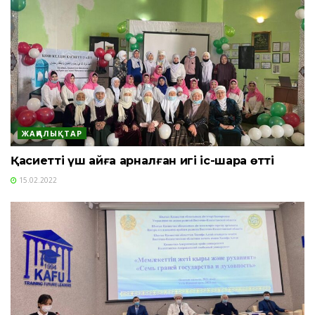
ЖАҢАЛЫҚТАР
Қасиетті үш айға арналған игі іс-шара өтті
15.02.2022