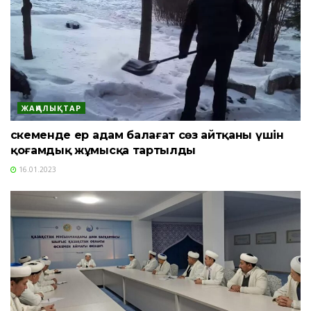
ЖАҢАЛЫҚТАР
Өскеменде ер адам балағат сөз айтқаны үшін
қоғамдық жұмысқа тартылды
16.01.2023