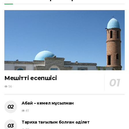
Мешіттің есепшісі
56
Абай – кемел мұсылман
41
Тарихқа тағылым болған әділет