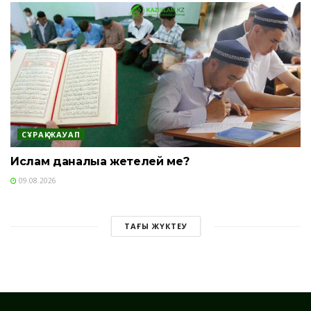
СҰРАҚ-ЖАУАП
Ислам даналыққа жетелей ме?
09.08.2026
ТАҒЫ ЖҮКТЕУ