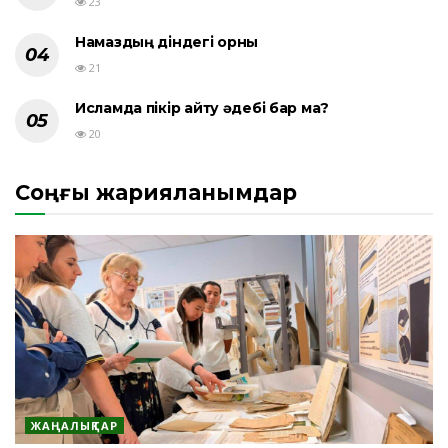
23
Намаздың діндегі орны
21
Исламда пікір айту әдебі бар ма?
20
Соңғы жарияланымдар
ЖАҢАЛЫҚТАР