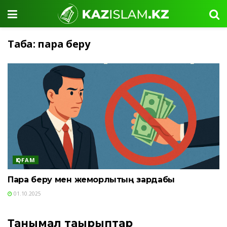
Таңба:
пара беру
ҚОҒАМ
Пара беру мен жемқорлықтың зардабы
01.10.2025
Танымал тақырыптар