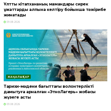
Ұлттық кітапхананың мамандары сирек
құжаттарды қалпына келтіру бойынша тәжірибе
жинақтады
09.08.2026
ЖАҢАЛЫҚТАР
Тарихи-мәдени бағыттағы волонтерлікті
дамытуға арналған «ЭтноЛагерь» жобасы
жүзеге асты
09.08.2026