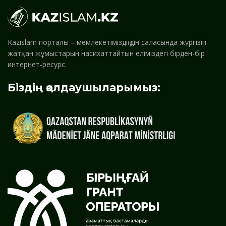
Kazislam порталы – мемлекетіміздің дін саласында жүргізіп
жатқан жұмыстарын насихаттайтын еліміздегі бірден-бір
интернет-ресурс.
Біздің қолдаушыларымыз: