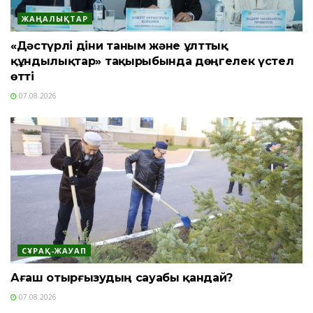
ЖАҢАЛЫҚТАР
«Дәстүрлі діни таным және ұлттық
құндылықтар» тақырыбында дөңгелек үстел
өтті
07.08.2026
СҰРАҚ-ЖАУАП
Ағаш отырғызудың сауабы қандай?
07.08.2026