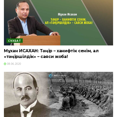
СҰХБАТ
Мұхан ИСАХАН: Тәңір – ханифтік сенім, ал
«тәңіршілдік» – саяси жоба!
08.06.2020