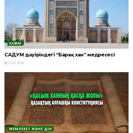
ҚОҒАМ
САДУМ дәуіріндегі “Барақ хан” медресесі
21.02.2020
МЕМЛЕКЕТ ЖӘНЕ ДІН