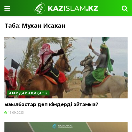
Таңба:
Мухан Исахан
АҒЫМДАР АҚИҚАТЫ
Қызылбастар деп кімдерді айтамыз?
15.09.2023