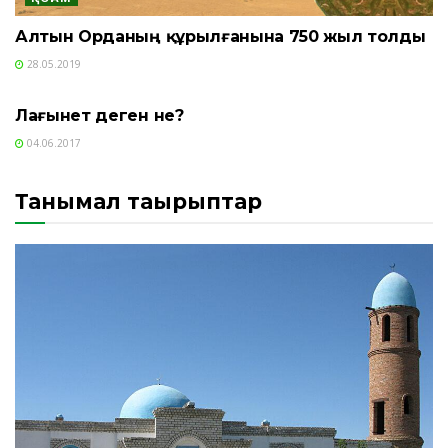
Алтын Орданың құрылғанына 750 жыл толды
28.05.2019
ҚОҒАМ
Лағынет деген не?
04.06.2017
Танымал тақырыптар