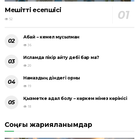
Мешіттің есепшісі
52
Абай – кемел мұсылман
36
Исламда пікір айту әдебі бар ма?
20
Намаздың діндегі орны
19
Қызметке адал болу – көркем мінез көрінісі
18
Соңғы жарияланымдар