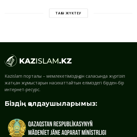
ТАҒЫ ЖҮКТЕУ
Kazislam порталы – мемлекетіміздің дін саласында жүргізіп
жатқан жұмыстарын насихаттайтын еліміздегі бірден-бір
интернет-ресурс.
Біздің қолдаушыларымыз: