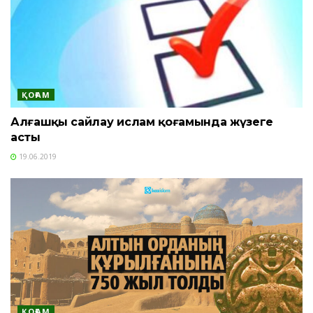
ҚОҒАМ
Алғашқы сайлау ислам қоғамында жүзеге
асты
19.06.2019
ҚОҒАМ