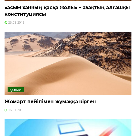
«Қасым ханның қасқа жолы» – Қазақтың алғашқы
конституциясы
26.08.2019
ҚОҒАМ
Жомарт пейілімен жұмаққа кірген
16.07.2019