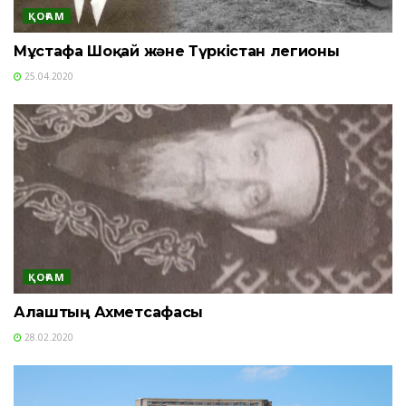
ҚОҒАМ
Мұстафа Шоқай және Түркістан легионы
25.04.2020
ҚОҒАМ
Алаштың Ахметсафасы
28.02.2020