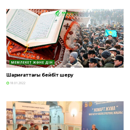
МЕМЛЕКЕТ ЖӘНЕ ДІН
Шариғаттағы бейбіт шеру
18.01.2022