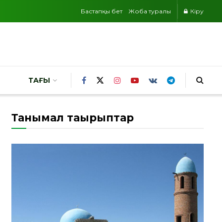
Бастапқы бет
Жоба туралы
Кіру
ТАҒЫ
Танымал тақырыптар