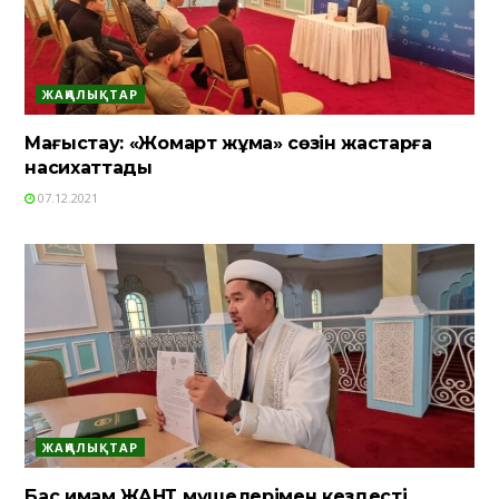
ЖАҢАЛЫҚТАР
Маңғыстау: «Жомарт жұма» сөзін жастарға
насихаттады
07.12.2021
ЖАҢАЛЫҚТАР
Бас имам ЖАНТ мүшелерімен кездесті