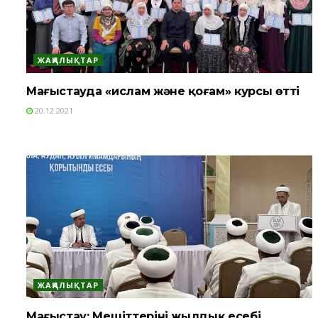
ЖАҢАЛЫҚТАР
Маңғыстауда «ислам және қоғам» курсы өтті
20.12.2021
ЖАҢАЛЫҚТАР
Маңғыстау: Мешіттерінің жылдық есебі