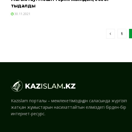
тыңдалды
30.11.2021
1
Kazislam порталы – мемлекетіміздің дін саласында жүргізіп
жатқан жұмыстарын насихаттайтын еліміздегі бірден-бір
интернет-ресурс.