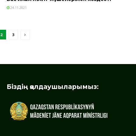
24.11.2021
2
3
Біздің қолдаушыларымыз: