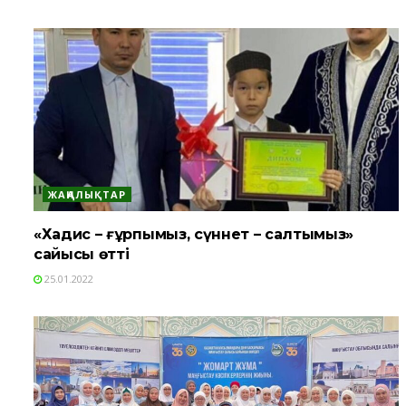
ЖАҢАЛЫҚТАР
«Хадис – ғұрпымыз, сүннет – салтымыз»
сайысы өтті
25.01.2022