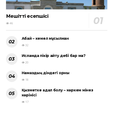
Мешіттің есепшісі
46
Абай – кемел мұсылман
32
Исламда пікір айту әдебі бар ма?
20
Намаздың діндегі орны
18
Қызметке адал болу – көркем мінез
көрінісі
17