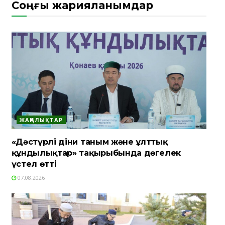
Соңғы жарияланымдар
ЖАҢАЛЫҚТАР
«Дәстүрлі діни таным және ұлттық
құндылықтар» тақырыбында дөңгелек
үстел өтті
07.08.2026