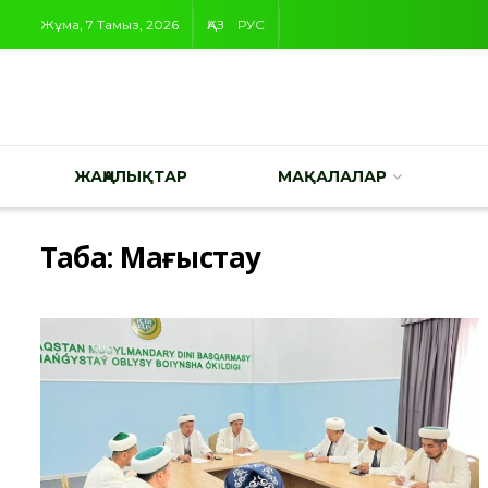
Жұма, 7 Тамыз, 2026
ҚАЗ
РУС
ЖАҢАЛЫҚТАР
МАҚАЛАЛАР
Таңба:
Маңғыстау