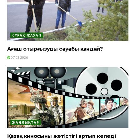
СҰРАҚ-ЖАУАП
Ағаш отырғызудың сауабы қандай?
07.08.2026
ЖАҢАЛЫҚТАР
Қазақ киносының жетістігі артып келеді