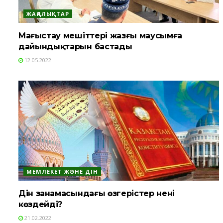
ЖАҢАЛЫҚТАР
Маңғыстау мешіттері жазғы маусымға
дайындықтарын бастады
12.05.2022
МЕМЛЕКЕТ ЖӘНЕ ДІН
Дін заңнамасындағы өзгерістер нені
көздейді?
21.02.2022