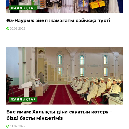
ЖАҢАЛЫҚТАР
Әз-Наурыз: әйел жамағаты сайысқа түсті
20.03.2022
ЖАҢАЛЫҚТАР
Бас имам: Халықтың діни сауатын көтеру –
біздің басты міндетіміз
11.02.2022