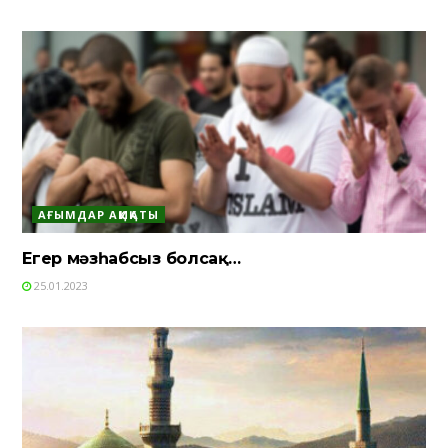
АҒЫМДАР АҚИҚАТЫ
Егер мәзһабсыз болсақ…
25.01.2023