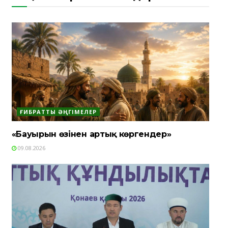
ҒИБРАТТЫ ӘҢГІМЕЛЕР
«Бауырын өзінен артық көргендер»
09.08.2026