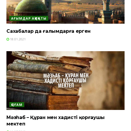
АҒЫМДАР АҚИҚАТЫ
Сахабалар да ғалымдарға ерген
18.01.2021
ҚОҒАМ
Мәзһаб – Құран мен хадисті қорғаушы
мектеп