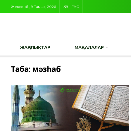
Жексенбі, 9 Тамыз, 2026
ҚАЗ
РУС
ЖАҢАЛЫҚТАР
МАҚАЛАЛАР
Таңба:
мәзһаб