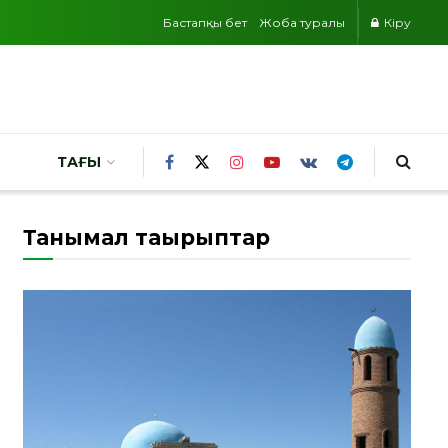
Бастапқы бет
Жоба туралы
Кіру
ТАҒЫ
Танымал тақырыптар