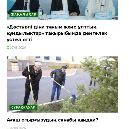
ЖАҢАЛЫҚТАР
«Дәстүрлі діни таным және ұлттық
құндылықтар» тақырыбында дөңгелек
үстел өтті
07.08.2026
СҰРАҚ-ЖАУАП
Ағаш отырғызудың сауабы қандай?
07.08.2026