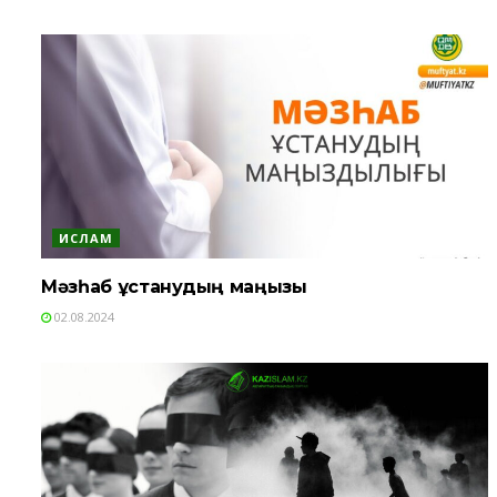
ИСЛАМ
Мәзһаб ұстанудың маңызы
02.08.2024