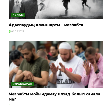
ИСЛАМ
Адаспаудың алғышарты – мәзһабта
01.06.2022
СҰРАҚ-ЖАУАП
Мәзһабты мойындамау илхад болып санала
ма?