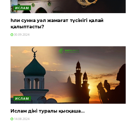
ИСЛАМ
Әһли сунна уәл жамағат түсінігі қалай
қалыптасты?
30.09.2024
ИСЛАМ
Ислам діні туралы қысқаша…
14.08.2024