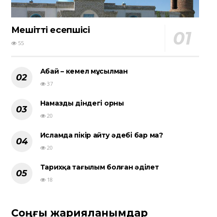
Мешіттің есепшісі
55
Абай – кемел мұсылман
37
Намаздың діндегі орны
20
Исламда пікір айту әдебі бар ма?
20
Тарихқа тағылым болған әділет
18
Соңғы жарияланымдар