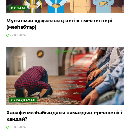
ИСЛАМ
Мұсылман құқығының негізгі мектептері
(мәзһабтар)
27.09.2024
СҰРАҚ-ЖАУАП
Ханафи мәзһабындағы намаздың ерекшелігі
қандай?
08.08.2024