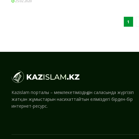
25.02.2020
1
Kazislam порталы – мемлекетіміздің дін саласында жүргізіп
жатқан жұмыстарын насихаттайтын еліміздегі бірден-бір
интернет-ресурс.