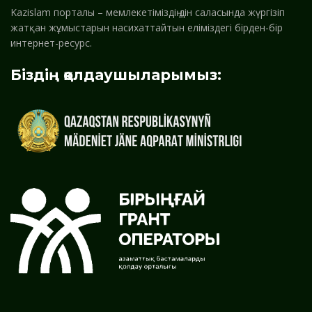
Kazislam порталы – мемлекетіміздің дін саласында жүргізіп
жатқан жұмыстарын насихаттайтын еліміздегі бірден-бір
интернет-ресурс.
Біздің қолдаушыларымыз: