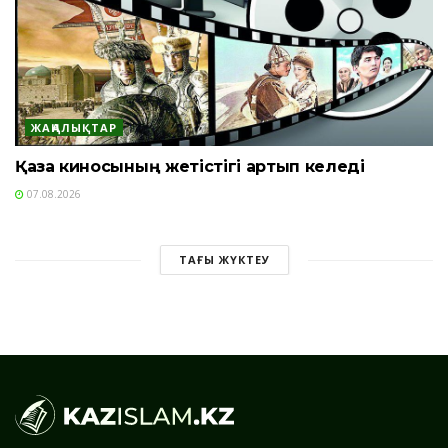
ЖАҢАЛЫҚТАР
Қазақ киносының жетістігі артып келеді
07.08.2026
ТАҒЫ ЖҮКТЕУ