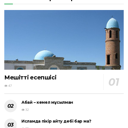
Мешіттің есепшісі
47
Абай – кемел мұсылман
32
Исламда пікір айту әдебі бар ма?