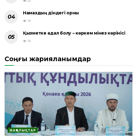
20
Намаздың діндегі орны
18
Қызметке адал болу – көркем мінез көрінісі
18
Соңғы жарияланымдар
ЖАҢАЛЫҚТАР