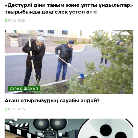
«Дәстүрлі діни таным және ұлттық құндылықтар»
тақырыбында дөңгелек үстел өтті
07.08.2026
СҰРАҚ-ЖАУАП
Ағаш отырғызудың сауабы қандай?
07.08.2026