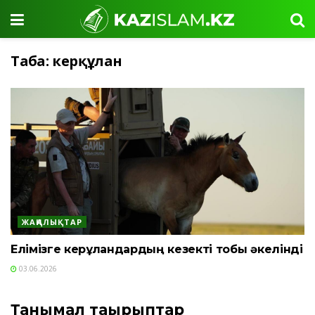
Таңба:
керқұлан
ЖАҢАЛЫҚТАР
Елімізге керқұландардың кезекті тобы әкелінді
03.06.2026
Танымал тақырыптар