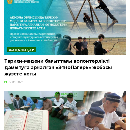
ЖАҢАЛЫҚТАР
Тарихи-мәдени бағыттағы волонтерлікті
дамытуға арналған «ЭтноЛагерь» жобасы
жүзеге асты
09.08.2026