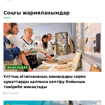
Соңғы жарияланымдар
ЖАҢАЛЫҚТАР
Ұлттық кітапхананың мамандары сирек
құжаттарды қалпына келтіру бойынша
тәжірибе жинақтады
09.08.2026