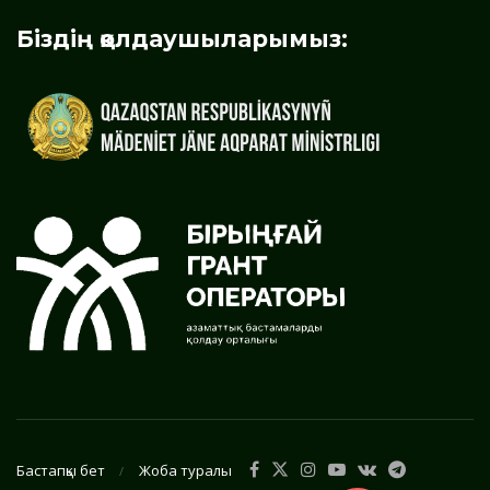
Біздің қолдаушыларымыз:
Бастапқы бет
Жоба туралы