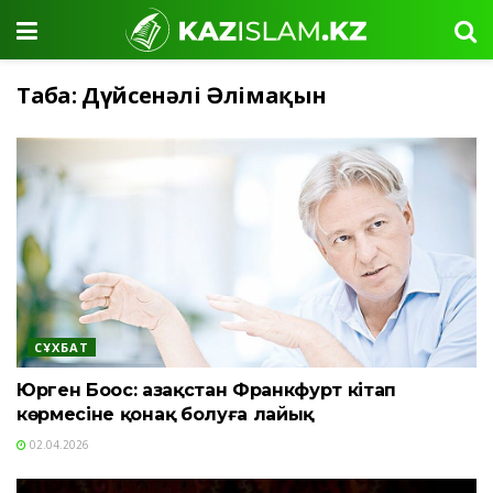
Таңба:
Дүйсенәлі Әлімақын
СҰХБАТ
Юрген Боос: Қазақстан Франкфурт кітап
көрмесіне қонақ болуға лайық
02.04.2026