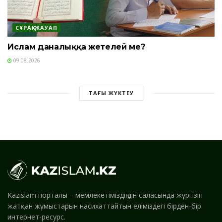
СҰРАҚ-ЖАУАП
Ислам даналыққа жетелей ме?
09.08.2026
ТАҒЫ ЖҮКТЕУ
Kazislam порталы – мемлекетіміздің дін саласында жүргізіп
жатқан жұмыстарын насихаттайтын еліміздегі бірден-бір
интернет-ресурс.