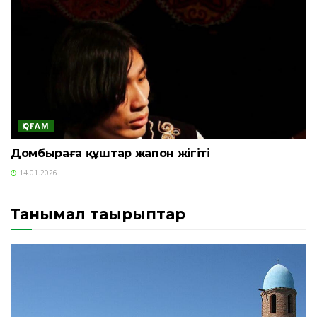
ҚОҒАМ
Домбыраға құштар жапон жігіті
14.01.2026
Танымал тақырыптар