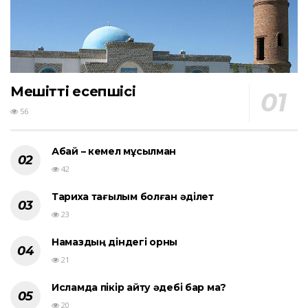
Мешіттің есепшісі
56
Абай – кемел мұсылман
42
Тарихқа тағылым болған әділет
23
Намаздың діндегі орны
21
Исламда пікір айту әдебі бар ма?
20