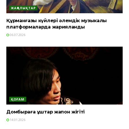
ЖАҢАЛЫҚТАР
Құрманғазы күйлері әлемдік музыкалық
платформаларда жарияланды
06.07.2026
ҚОҒАМ
Домбыраға құштар жапон жігіті
14.01.2026