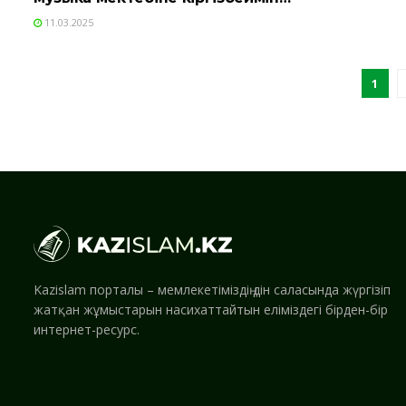
11.03.2025
1
Kazislam порталы – мемлекетіміздің дін саласында жүргізіп
жатқан жұмыстарын насихаттайтын еліміздегі бірден-бір
интернет-ресурс.