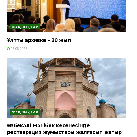
ЖАҢАЛЫҚТАР
Ұлттық архивке – 20 жыл
05.08.2026
ЖАҢАЛЫҚТАР
Өзбекәлі Жәнібек кесенесінде
реставрация жұмыстары жалғасып жатыр