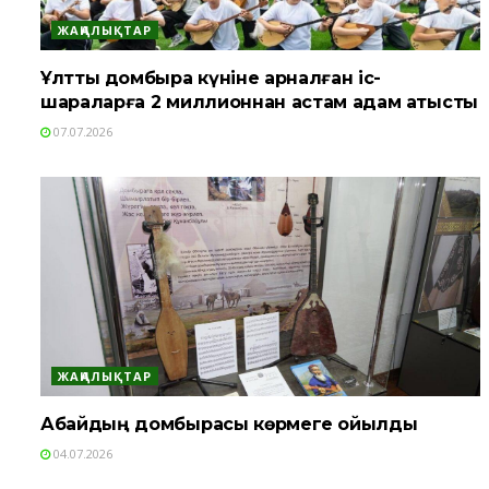
ЖАҢАЛЫҚТАР
Ұлттық домбыра күніне арналған іс-
шараларға 2 миллионнан астам адам қатысты
07.07.2026
ЖАҢАЛЫҚТАР
Абайдың домбырасы көрмеге қойылды
04.07.2026