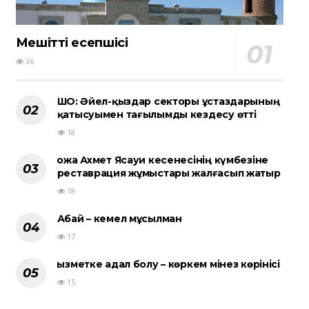
Мешіттің есепшісі
36
ШҚО: Әйел-қыздар секторы ұстаздарының
қатысуымен тағылымды кездесу өтті
18
Қожа Ахмет Ясауи кесенесінің күмбезіне
реставрация жұмыстары жалғасып жатыр
18
Абай – кемел мұсылман
17
Қызметке адал болу – көркем мінез көрінісі
15