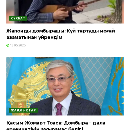
СҰХБАТ
Жапондық домбырашы: Күй тартуды ноғай
азаматынан үйрендім
13.05.2025
ЖАҢАЛЫҚТАР
Қасым-Жомарт Тоқаев: Домбыра – дала
өркениетінің ажырамас бөлігі