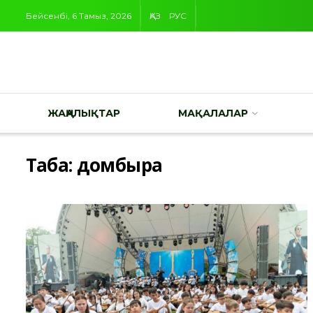
Бейсенбі, 6 Тамыз, 2026
ҚАЗ
РУС
ЖАҢАЛЫҚТАР
МАҚАЛАЛАР
Таңба:
домбыра