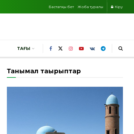
Бастапқы бет
Жоба туралы
Кіру
ТАҒЫ
Танымал тақырыптар