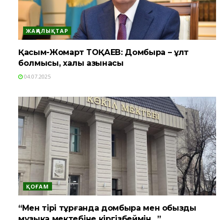
ЖАҢАЛЫҚТАР
Қасым-Жомарт ТОҚАЕВ: Домбыра – ұлт
болмысы, халық қазынасы
04.07.2025
ҚОҒАМ
“Мен тірі тұрғанда домбыра мен қобызды
музыка мектебіне кіргізбеймін…”