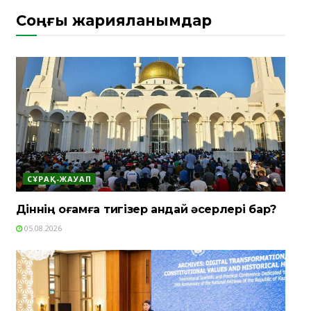
Соңғы жарияланымдар
СҰРАҚ-ЖАУАП
Діннің қоғамға тигізер қандай әсерлері бар?
05.08.2026