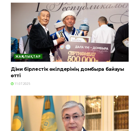
ЖАҢАЛЫҚТАР
Діни бірлестік өкілдерінің домбыра байқауы
өтті
11.07.2025