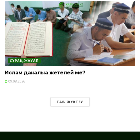
СҰРАҚ-ЖАУАП
Ислам даналыққа жетелей ме?
09.08.2026
ТАҒЫ ЖҮКТЕУ