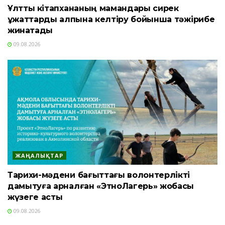
Ұлттық кітапхананың мамандары сирек
құжаттарды қалпына келтіру бойынша тәжірибе
жинақтады
09.08.2026
ЖАҢАЛЫҚТАР
Тарихи-мәдени бағыттағы волонтерлікті
дамытуға арналған «ЭтноЛагерь» жобасы
жүзеге асты
09.08.2026