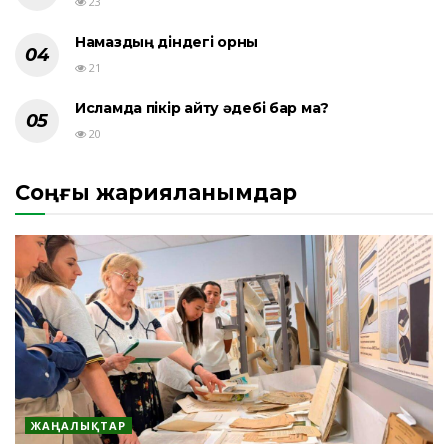
23
Намаздың діндегі орны
21
Исламда пікір айту әдебі бар ма?
20
Соңғы жарияланымдар
ЖАҢАЛЫҚТАР