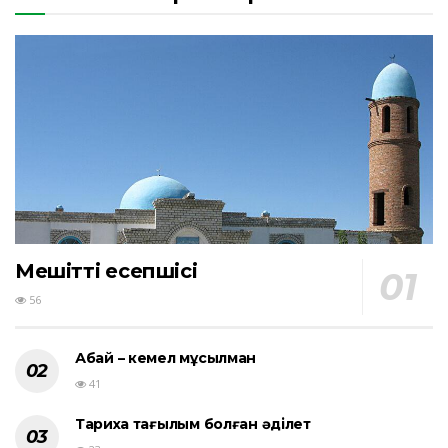
Мешіттің есепшісі
56
Абай – кемел мұсылман
41
Тарихқа тағылым болған әділет