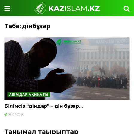
Таңба:
дінбұзар
АҒЫМДАР АҚИҚАТЫ
Білімсіз “діндар” – дін бұзар…
09.07.2026
Танымал тақырыптар