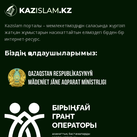
Kazislam порталы – мемлекетіміздің дін саласында жүргізіп
жатқан жұмыстарын насихаттайтын еліміздегі бірден-бір
интернет-ресурс.
Біздің қолдаушыларымыз: