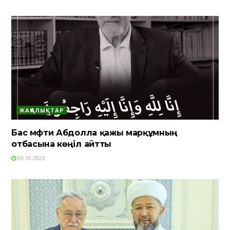
ЖАҢАЛЫҚТАР
Бас мүфти Абдолла қажы марқұмның
отбасына көңіл айтты
09.10.2023