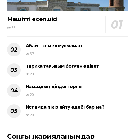
Мешіттің есепшісі
55
Абай – кемел мұсылман
37
Тарихқа тағылым болған әділет
23
Намаздың діндегі орны
20
Исламда пікір айту әдебі бар ма?
20
Соңғы жарияланымдар