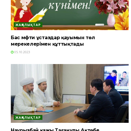
ЖАҢАЛЫҚТАР
Бас мүфти ұстаздар қауымын төл
мерекелерімен құттықтады
05.10.2023
ЖАҢАЛЫҚТАР
Наурызбай қажы Тағанұлы Ақтөбе