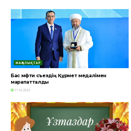
ЖАҢАЛЫҚТАР
Бас мүфти съездің Құрмет медалімен
марапатталды
11.10.2023