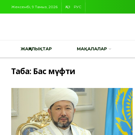
Жексенбі, 9 Тамыз, 2026
ҚАЗ
РУС
ЖАҢАЛЫҚТАР
МАҚАЛАЛАР
Таңба:
Бас мүфти