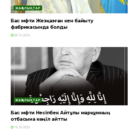
ЖАҢАЛЫҚТАР
Бас мүфти Жезқазған кен байыту
фабрикасында болды
08.12.2023
ЖАҢАЛЫҚТАР
Бас мүфти Несіпбек Айтұлы марқұмның
отбасына көңіл айтты
16.10.2023