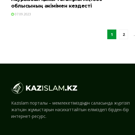
облысының әкімімен кездесті
07.09.2023
1
2
Kazislam порталы – мемлекетіміздің дін саласында жүргізіп
жатқан жұмыстарын насихаттайтын еліміздегі бірден-бір
интернет-ресурс.