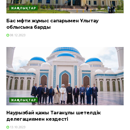
ЖАҢАЛЫҚТАР
Бас мүфти жұмыс сапарымен Ұлытау
облысына барды
08.12.2023
ЖАҢАЛЫҚТАР
Наурызбай қажы Тағанұлы шетелдік
делегациямен кездесті
13.10.2023