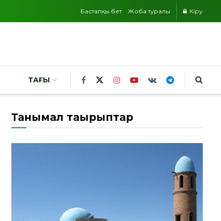
Бастапқы бет
Жоба туралы
Кіру
ТАҒЫ
Танымал тақырыптар