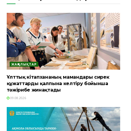
ЖАҢАЛЫҚТАР
Ұлттық кітапхананың мамандары сирек
құжаттарды қалпына келтіру бойынша
тәжірибе жинақтады
09.08.2026