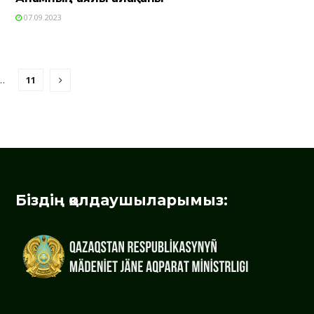
07.09.2023
…
11
Біздің қолдаушыларымыз: