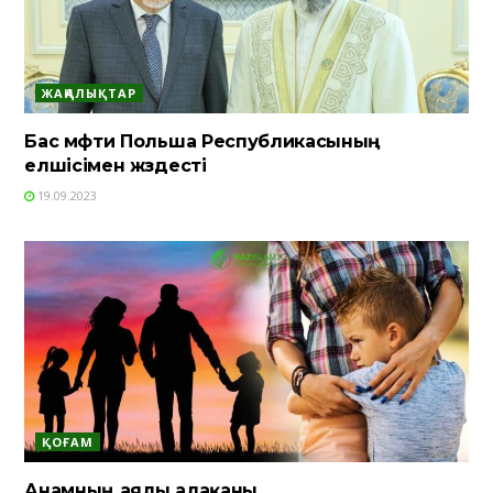
ЖАҢАЛЫҚТАР
Бас мүфти Польша Республикасының
елшісімен жүздесті
19.09.2023
ҚОҒАМ
Анамның аялы алақаны