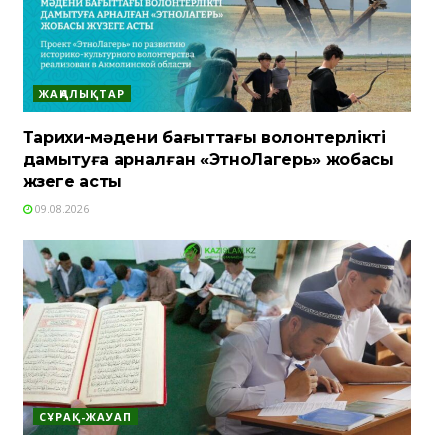
ЖАҢАЛЫҚТАР
Тарихи-мәдени бағыттағы волонтерлікті
дамытуға арналған «ЭтноЛагерь» жобасы
жүзеге асты
09.08.2026
СҰРАҚ-ЖАУАП