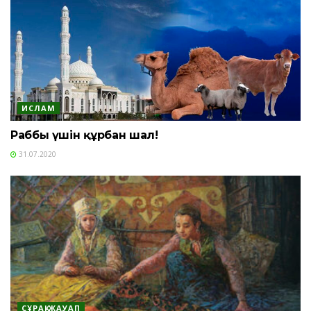
ИСЛАМ
Раббың үшін құрбан шал!
31.07.2020
СҰРАҚ-ЖАУАП