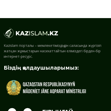
Kazislam порталы – мемлекетіміздің дін саласында жүргізіп
жатқан жұмыстарын насихаттайтын еліміздегі бірден-бір
интернет-ресурс.
Біздің қолдаушыларымыз: