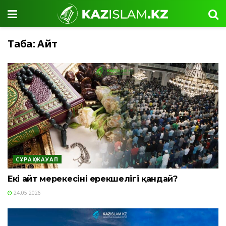
Таңба:
Айт
СҰРАҚ-ЖАУАП
Екі айт мерекесінің ерекшелігі қандай?
24.05.2026