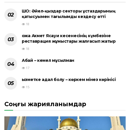
ШҚО: Әйел-қыздар секторы ұстаздарының
қатысуымен тағылымды кездесу өтті
18
Қожа Ахмет Ясауи кесенесінің күмбезіне
реставрация жұмыстары жалғасып жатыр
18
Абай – кемел мұсылман
17
Қызметке адал болу – көркем мінез көрінісі
15
Соңғы жарияланымдар