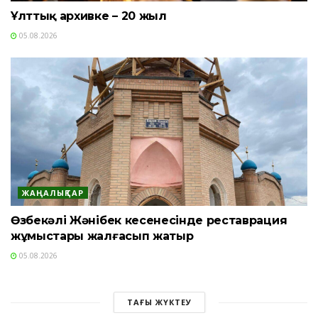
Ұлттық архивке – 20 жыл
05.08.2026
ЖАҢАЛЫҚТАР
Өзбекәлі Жәнібек кесенесінде реставрация
жұмыстары жалғасып жатыр
05.08.2026
ТАҒЫ ЖҮКТЕУ