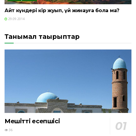
Айт күндері кір жуып, үй жинауға бола ма?
29.09.2014
Танымал тақырыптар
Мешіттің есепшісі
36