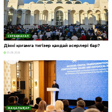
СҰРАҚ-ЖАУАП
Діннің қоғамға тигізер қандай әсерлері бар?
05.08.2026
ЖАҢАЛЫҚТАР