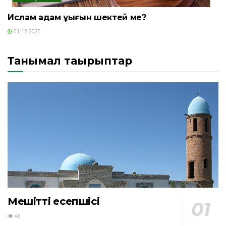
Ислам адам құқығын шектей ме?
01.12.2025
Танымал тақырыптар
Мешіттің есепшісі
43