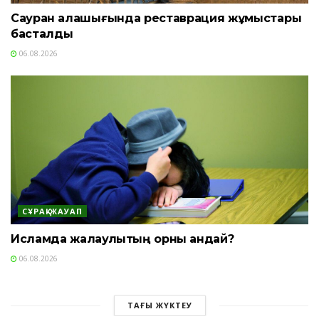
Сауран қалашығында реставрация жұмыстары
басталды
06.08.2026
СҰРАҚ-ЖАУАП
Исламда жалқаулықтың орны қандай?
06.08.2026
ТАҒЫ ЖҮКТЕУ