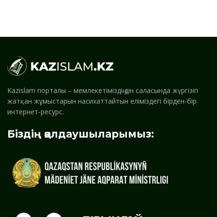
Kazislam порталы – мемлекетіміздің дін саласында жүргізіп
жатқан жұмыстарын насихаттайтын еліміздегі бірден-бір
интернет-ресурс.
Біздің қолдаушыларымыз: