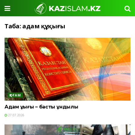
Таңба:
адам құқығы
ҚОҒАМ
Адам құқығы – басты құндылық
27.07.2026