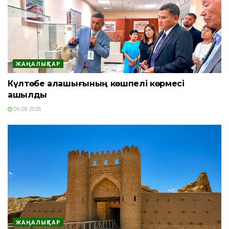
ЖАҢАЛЫҚТАР
Күлтөбе қалашығының көшпелі көрмесі
ашылды
06.08.2026
ЖАҢАЛЫҚТАР