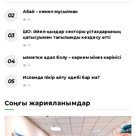
Абай – кемел мұсылман
20
ШҚО: Әйел-қыздар секторы ұстаздарының
қатысуымен тағылымды кездесу өтті
18
Қызметке адал болу – көркем мінез көрінісі
16
Исламда пікір айту әдебі бар ма?
16
Соңғы жарияланымдар