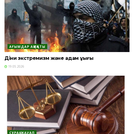
АҒЫМДАР АҚИҚАТЫ
Діни экстремизм және адам құқығы
19.05.2026
СҰРАҚ-ЖАУАП