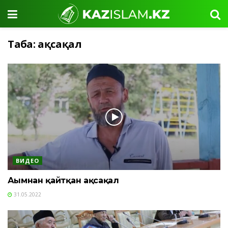
Таңба:
ақсақал
ВИДЕО
Ағымнан қайтқан ақсақал
31.05.2022