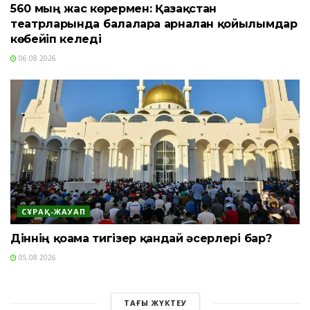
560 мың жас көрермен: Қазақстан
театрларында балаларға арналған қойылымдар
көбейіп келеді
06.08.2026
СҰРАҚ-ЖАУАП
Діннің қоғамға тигізер қандай әсерлері бар?
05.08.2026
ТАҒЫ ЖҮКТЕУ