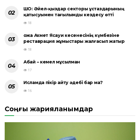
ШҚО: Әйел-қыздар секторы ұстаздарының
қатысуымен тағылымды кездесу өтті
18
Қожа Ахмет Ясауи кесенесінің күмбезіне
реставрация жұмыстары жалғасып жатыр
18
Абай – кемел мұсылман
17
Исламда пікір айту әдебі бар ма?
16
Соңғы жарияланымдар