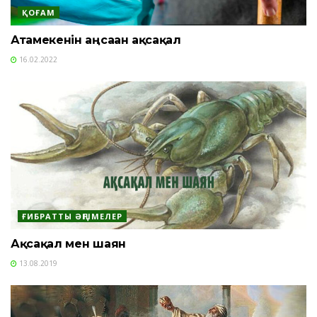
ҚОҒАМ
Атамекенін аңсаған ақсақал
16.02.2022
ҒИБРАТТЫ ӘҢГІМЕЛЕР
Ақсақал мен шаян
13.08.2019