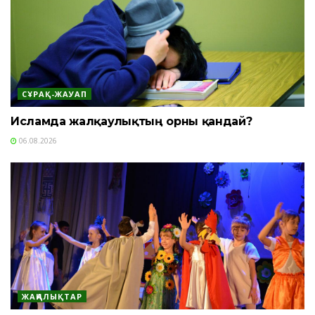
СҰРАҚ-ЖАУАП
Исламда жалқаулықтың орны қандай?
06.08.2026
ЖАҢАЛЫҚТАР