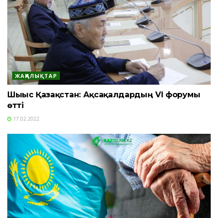
ЖАҢАЛЫҚТАР
Шығыс Қазақстан: Ақсақалдардың VI форумы
өтті
17.02.2022