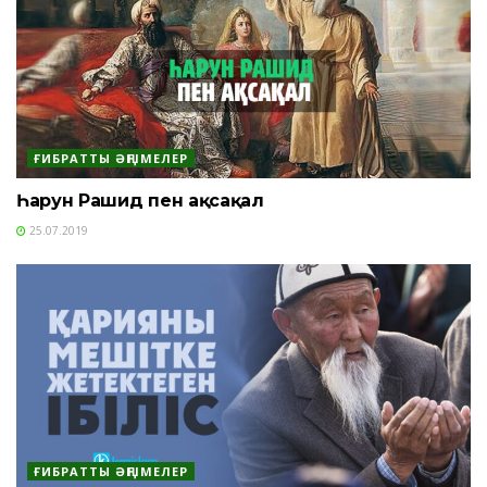
ҒИБРАТТЫ ӘҢГІМЕЛЕР
Һарун Рашид пен ақсақал
25.07.2019
ҒИБРАТТЫ ӘҢГІМЕЛЕР