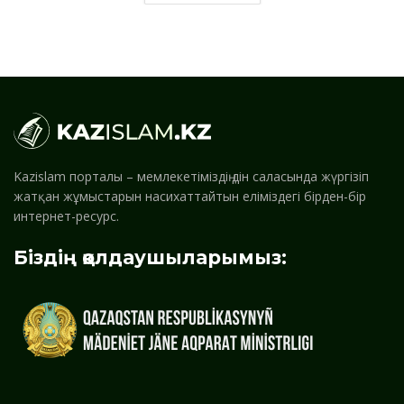
Kazislam порталы – мемлекетіміздің дін саласында жүргізіп
жатқан жұмыстарын насихаттайтын еліміздегі бірден-бір
интернет-ресурс.
Біздің қолдаушыларымыз: