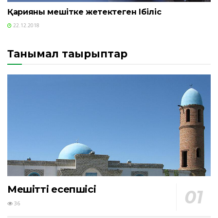
Қарияны мешітке жетектеген Ібіліс
22.12.2018
Танымал тақырыптар
Мешіттің есепшісі
36