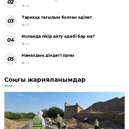
44
Тарихқа тағылым болған әділет
24
Исламда пікір айту әдебі бар ма?
22
Намаздың діндегі орны
21
Соңғы жарияланымдар