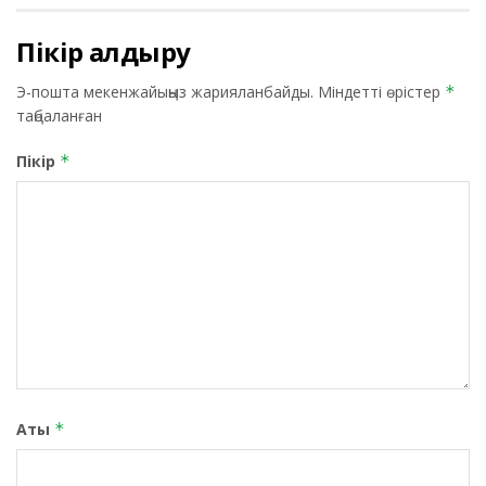
Пікір қалдыру
Э-пошта мекенжайыңыз жарияланбайды.
Міндетті өрістер
*
таңбаланған
Пікір
*
Аты
*