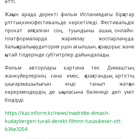
өтті.
Жақын арада деректі фильм Испаниядағы бірқатар
ұлттық кинофестивальде көрсетіледі. Фестивальдік
прокат аяқталған соң, туындыны ашық онлайн-
платформаларда жариялау жоспарлануда.
Халықаралық аудитория үшін ағылшын, қазақ, орыс және
қытай тілдерінде субтитрлер дайындалады.
Фильм авторлары картина тек Димаштың
жанкүйерлерінің ғана емес, қазақстандық әртістің
шығармашылығын енді танып жатқан
көрермендердің де ықыласына бөленеді деп үміт
білдірді.
https://kaz.inform.kz/news/madridte-dimash-
kudaybergen-turali-derekt-filmnn-tusaukeser-ott-
b36e3204