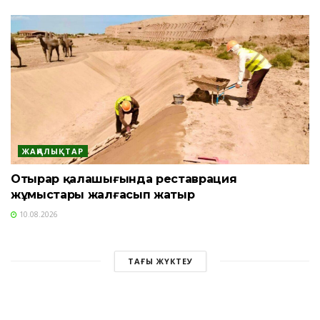
ЖАҢАЛЫҚТАР
Отырар қалашығында реставрация
жұмыстары жалғасып жатыр
10.08.2026
ТАҒЫ ЖҮКТЕУ