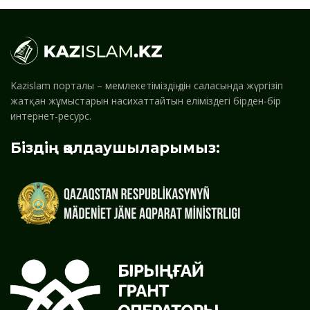
Kazislam порталы – мемлекетіміздің дін саласында жүргізіп
жатқан жұмыстарын насихаттайтын еліміздегі бірден-бір
интернет-ресурс.
Біздің қолдаушыларымыз: