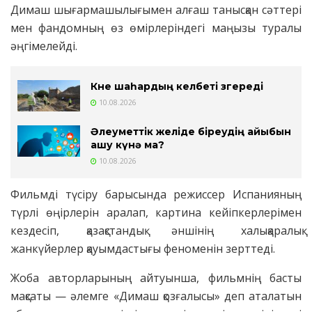
Димаш шығармашылығымен алғаш танысқан сәттері
мен фандомның өз өмірлеріндегі маңызы туралы
әңгімелейді.
Көне шаһардың келбеті өзгереді
10.08.2026
Әлеуметтік желіде біреудің айыбын
ашу күнә ма?
10.08.2026
Фильмді түсіру барысында режиссер Испанияның
түрлі өңірлерін аралап, картина кейіпкерлерімен
кездесіп, қазақстандық әншінің халықаралық
жанкүйерлер қауымдастығы феноменін зерттеді.
Жоба авторларының айтуынша, фильмнің басты
мақсаты — әлемге «Димаш қозғалысы» деп аталатын