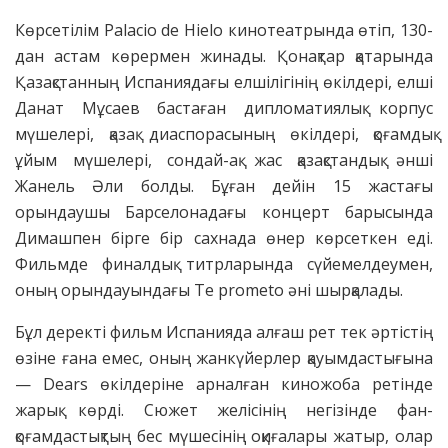
Көрсетілім Palacio de Hielo кинотеатрында өтіп, 130-
дан астам көрермен жинады. Қонақтар қатарында
Қазақстанның Испаниядағы елшілігінің өкілдері, елші
Данат Мұсаев бастаған дипломатиялық корпус
мүшелері, қазақ диаспорасының өкілдері, қоғамдық
ұйым мүшелері, сондай-ақ жас қазақстандық әнші
Жанель Әли болды. Бұған дейін 15 жастағы
орындаушы Барселонадағы концерт барысында
Димашпен бірге бір сахнада өнер көрсеткен еді.
Фильмде финалдық титрларында сүйемелдеумен,
оның орындауындағы Te prometo әні шырқалады.
Бұл деректі фильм Испанияда алғаш рет тек әртістің
өзіне ғана емес, оның жанкүйерлер қауымдастығына
— Dears өкілдеріне арналған киножоба ретінде
жарық көрді. Сюжет желісінің негізінде фан-
қоғамдастықтың бес мүшесінің оқиғалары жатыр, олар