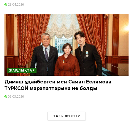
29.04.2026
ЖАҢАЛЫҚТАР
Димаш Құдайберген мен Самал Еслямова
ТҮРКСОЙ марапаттарына ие болды
06.03.2026
ТАҒЫ ЖҮКТЕУ