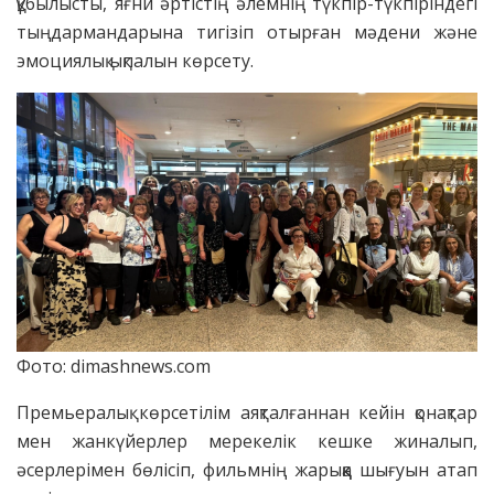
құбылысты, яғни әртістің әлемнің түкпір-түкпіріндегі
тыңдармандарына тигізіп отырған мәдени және
эмоциялық ықпалын көрсету.
Фото: dimashnews.com
Премьералық көрсетілім аяқталғаннан кейін қонақтар
мен жанкүйерлер мерекелік кешке жиналып,
әсерлерімен бөлісіп, фильмнің жарыққа шығуын атап