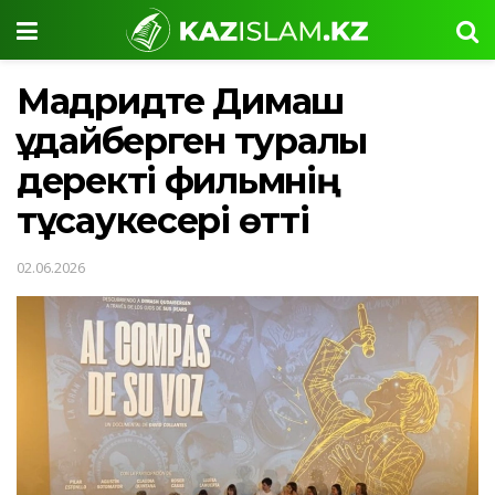
Мадридте Димаш
Құдайберген туралы
деректі фильмнің
тұсаукесері өтті
02.06.2026