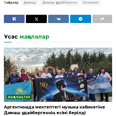
Таңбалар:
Димаш
Димаш Құдайберген
Испания
Ұқсас
мақалалар
ЖАҢАЛЫҚТАР
Аргентинада мектептегі музыка кабинетіне
Димаш Құдайбергеннің есімі берілді