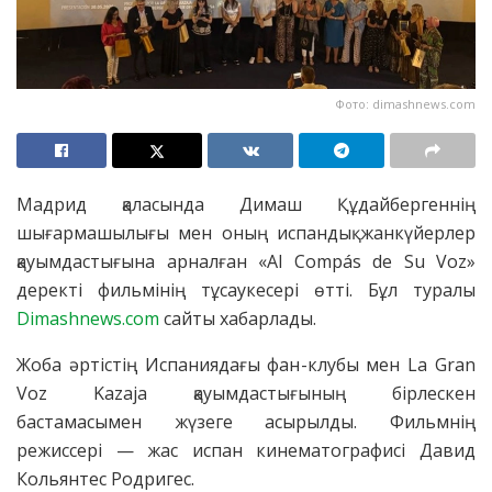
Фото: dimashnews.com
Мадрид қаласында Димаш Құдайбергеннің
шығармашылығы мен оның испандық жанкүйерлер
қауымдастығына арналған «Al Compás de Su Voz»
деректі фильмінің тұсаукесері өтті. Бұл туралы
Dimashnews.com
сайты хабарлады.
Жоба әртістің Испаниядағы фан-клубы мен La Gran
Voz Kazaja қауымдастығының бірлескен
бастамасымен жүзеге асырылды. Фильмнің
режиссері — жас испан кинематографисі Давид
Кольянтес Родригес.