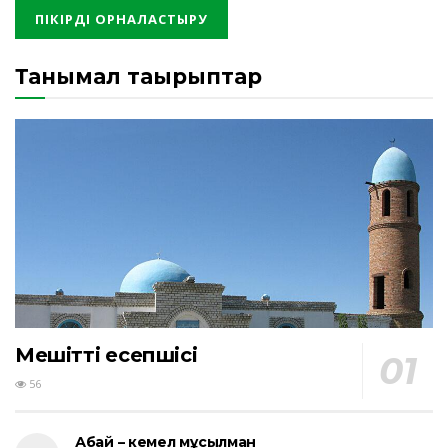
Танымал тақырыптар
Мешіттің есепшісі
56
Абай – кемел мұсылман