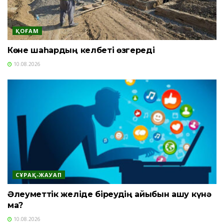
ҚОҒАМ
Көне шаһардың келбеті өзгереді
10.08.2026
СҰРАҚ-ЖАУАП
Әлеуметтік желіде біреудің айыбын ашу күнә
ма?
10.08.2026