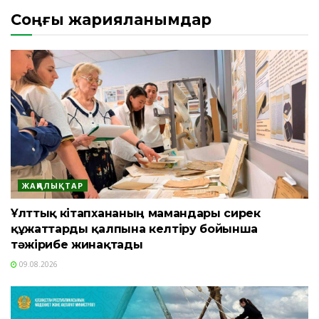
Соңғы жарияланымдар
ЖАҢАЛЫҚТАР
Ұлттық кітапхананың мамандары сирек
құжаттарды қалпына келтіру бойынша
тәжірибе жинақтады
09.08.2026