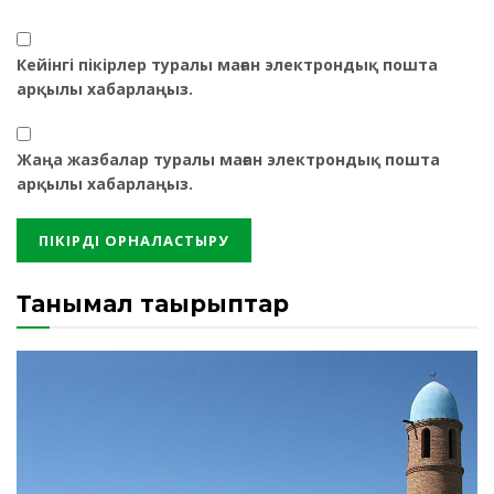
Кейінгі пікірлер туралы маған электрондық пошта
арқылы хабарлаңыз.
Жаңа жазбалар туралы маған электрондық пошта
арқылы хабарлаңыз.
Танымал тақырыптар