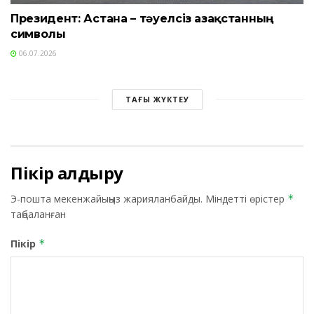
Президент: Астана – тәуелсіз Қазақстанның
символы
06.07.2026
ТАҒЫ ЖҮКТЕУ
Пікір қалдыру
Э-пошта мекенжайыңыз жарияланбайды.
Міндетті өрістер
*
таңбаланған
Пікір
*