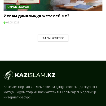
СҰРАҚ-ЖАУАП
Ислам даналыққа жетелей ме?
09.08.2026
ТАҒЫ ЖҮКТЕУ
Kazislam порталы – мемлекетіміздің дін саласында жүргізіп
жатқан жұмыстарын насихаттайтын еліміздегі бірден-бір
интернет-ресурс.