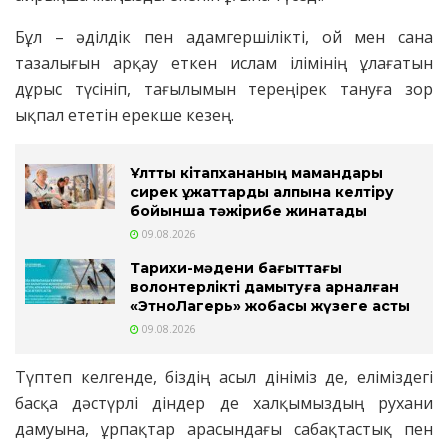
Бұл – әділдік пен адамгершілікті, ой мен сана
тазалығын арқау еткен ислам ілімінің ұлағатын
дұрыс түсініп, тағылымын тереңірек тануға зор
ықпал ететін ерекше кезең.
Ұлттық кітапхананың мамандары
сирек құжаттарды қалпына келтіру
бойынша тәжірибе жинақтады
09.08.2026
Тарихи-мәдени бағыттағы
волонтерлікті дамытуға арналған
«ЭтноЛагерь» жобасы жүзеге асты
09.08.2026
Түптеп келгенде, біздің асыл дініміз де, еліміздегі
басқа дәстүрлі діндер де халқымыздың рухани
дамуына, ұрпақтар арасындағы сабақтастық пен