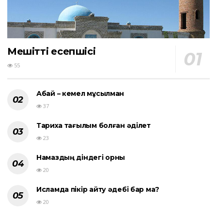
Мешіттің есепшісі
55
Абай – кемел мұсылман
37
Тарихқа тағылым болған әділет
23
Намаздың діндегі орны
20
Исламда пікір айту әдебі бар ма?
20