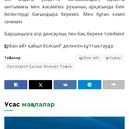
ынтымағы мен жасампаз рухының арқасында биік
белестерді бағындыра береміз. Мен бұған кәміл
сенемін.
Баршаңызға зор денсаулық пен бақ-береке тілеймін!
Құрбан айт қабыл болсын!” делінген құттықтауда.
Таңбалар:
құрбан айт
құттықтау
Президент Қасым-Жомарт Тоқаев
Ұқсас
мақалалар