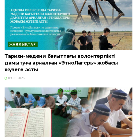
ЖАҢАЛЫҚТАР
Тарихи-мәдени бағыттағы волонтерлікті
дамытуға арналған «ЭтноЛагерь» жобасы
жүзеге асты
09.08.2026