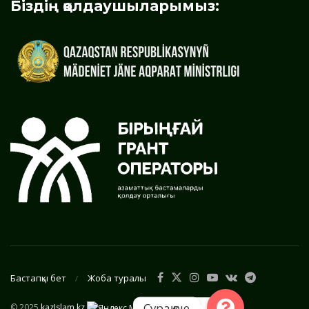
Біздің қолдаушыларымыз:
Бастапқы бет
Жоба туралы
Сұрақ қою
© 2025
kazIslam.kz