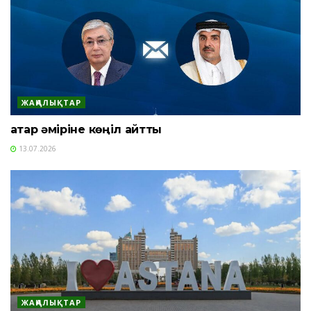
ЖАҢАЛЫҚТАР
Қатар әміріне көңіл айтты
13.07.2026
ЖАҢАЛЫҚТАР