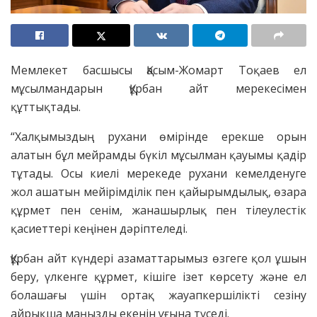
Мемлекет басшысы Қасым-Жомарт Тоқаев ел
мұсылмандарын Құрбан айт мерекесімен
құттықтады.
“Халқымыздың рухани өмірінде ерекше орын
алатын бұл мейрамды бүкіл мұсылман қауымы қадір
тұтады. Осы киелі мерекеде рухани кемелденуге
жол ашатын мейірімділік пен қайырымдылық, өзара
құрмет пен сенім, жанашырлық пен тілеулестік
қасиеттері кеңінен дәріптеледі.
Құрбан айт күндері азаматтарымыз өзгеге қол ұшын
беру, үлкенге құрмет, кішіге ізет көрсету және ел
болашағы үшін ортақ жауапкершілікті сезіну
айрықша маңызды екенін ұғына түседі.