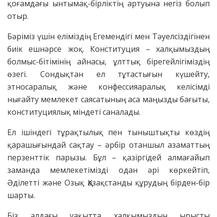
қоғамдағы ынтымақ-бірліктің артуына негіз болып
отыр.
Бәріміз үшін еліміздің Егемендігі мен Тәуелсіздігінен
биік ешнәрсе жоқ. Конституция – халқымыздың
болмыс-бітімінің айнасы, ұлттық бірегейлігіміздің
өзегі. Сондықтан ел тұтастығын күшейту,
этносаралық және конфессияаралық келісімді
нығайту мемлекет саясатының аса маңызды бағыты,
конституциялық міндеті саналады.
Ел ішіндегі тұрақтылық пен тыныштықты көздің
қарашығындай сақтау – әрбір отаншыл азаматтың
перзенттік парызы. Бұл – қазіргідей алмағайып
заманда мемлекетімізді одан әрі көркейтіп,
Әділетті және Озық Қазақстанды құрудың бірден-бір
шарты.
Біз алдағы уақытта халқымыздың ырысты