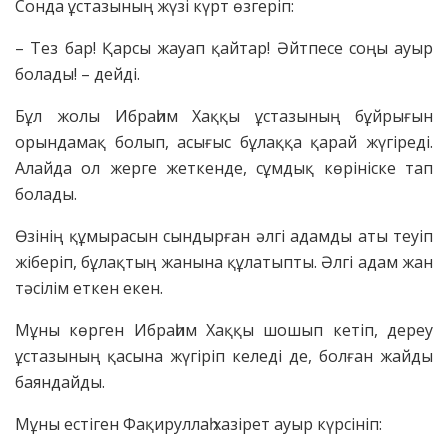
Сонда ұстазының жүзі күрт өзгеріп:
– Тез бар! Қарсы жауап қайтар! Әйтпесе соңы ауыр
болады! – дейді.
Бұл жолы Ибраһим Хаққы ұстазының бұйрығын
орындамақ болып, асығыс бұлаққа қарай жүгіреді.
Алайда ол жерге жеткенде, сұмдық көрініске тап
болады.
Өзінің құмырасын сындырған әлгі адамды аты теуіп
жіберіп, бұлақтың жанына құлатыпты. Әлгі адам жан
тәсілім еткен екен.
Мұны көрген Ибраһим Хаққы шошып кетіп, дереу
ұстазының қасына жүгіріп келеді де, болған жайды
баяндайды.
Мұны естіген Фақируллаһ хазірет ауыр күрсініп: