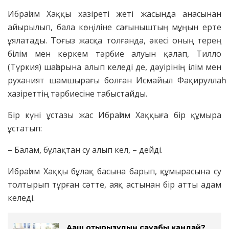
Ибраһим Хаққы хазіреті жеті жасында анасынан
айырылып, бала көңіліне сағыныштың мұңын ерте
ұялатады. Тоғыз жасқа толғанда, әкесі оның терең
білім мен көркем тәрбие алуын қалап, Тилло
(Түркия) шаһарына алып келеді де, дәуірінің ілім мен
руханият шамшырағы болған Исмайыл Фақируллаһ
хазіреттің тәрбиесіне табыстайды.
Бір күні ұстазы жас Ибраһим Хаққыға бір құмыра
ұстатып:
– Балам, бұлақтан су алып кел, – дейді.
Ибраһим Хаққы бұлақ басына барып, құмырасына су
толтырып тұрған сәтте, аяқ астынан бір атты адам
келеді.
Ағаш отырғызудың сауабы қандай?