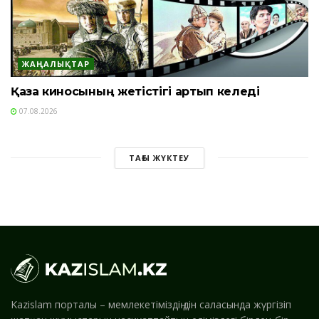
ЖАҢАЛЫҚТАР
Қазақ киносының жетістігі артып келеді
07.08.2026
ТАҒЫ ЖҮКТЕУ
Kazislam порталы – мемлекетіміздің дін саласында жүргізіп