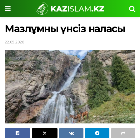
Мазлұмның үнсіз наласы
22.05.2026