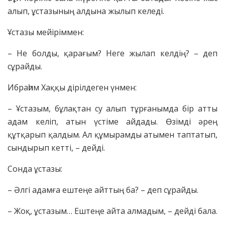
алып, ұстазының алдына жылып келеді.
Ұстазы мейіріммен:
– Не болды, қарағым? Неге жылап келдің? – деп
сұрайды.
Ибраһим Хаққы дірілдеген үнмен:
– Ұстазым, бұлақтан су алып тұрғанымда бір атты
адам келіп, атын үстіме айдады. Өзімді әрең
құтқарып қалдым. Ал құмырамды атымен таптатып,
сындырып кетті, – дейді.
Сонда ұстазы:
– Әлгі адамға ештеңе айттың ба? – деп сұрайды.
– Жоқ, ұстазым… Ештеңе айта алмадым, – дейді бала.