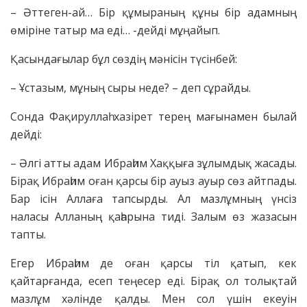
– Әттеген-ай… Бір құмыраның құны бір адамның
өміріне татыр ма еді… -дейді мұңайып.
Қасындағылар бұл сөздің мәнісін түсінбей:
– Ұстазым, мұның сыры неде? – деп сұрайды.
Сонда Фақируллаһ хазірет терең мағынамен былай
дейді:
– Әлгі атты адам Ибраһим Хаққыға зұлымдық жасады.
Бірақ Ибраһим оған қарсы бір ауыз ауыр сөз айтпады.
Бар ісін Аллаға тапсырды. Ал мазлұмның үнсіз
наласы Алланың қаһарына тиді. Залым өз жазасын
тапты.
Егер Ибраһим де оған қарсы тіл қатып, кек
қайтарғанда, есеп теңесер еді. Бірақ ол толықтай
мазлұм хәлінде қалды. Мен сол үшін екеуін