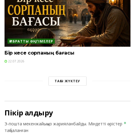
ҒИБРАТТЫ ӘҢГІМЕЛЕР
Бір кесе сорпаның бағасы
22.07.2026
ТАҒЫ ЖҮКТЕУ
Пікір қалдыру
Э-пошта мекенжайыңыз жарияланбайды.
Міндетті өрістер
*
таңбаланған