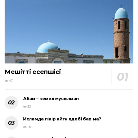
Мешіттің есепшісі
47
Абай – кемел мұсылман
32
Исламда пікір айту әдебі бар ма?
20