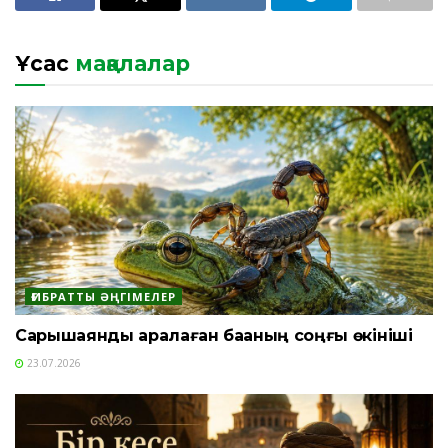
Ұқсас
мақалалар
ҒИБРАТТЫ ӘҢГІМЕЛЕР
Сарышаянды арқалаған бақаның соңғы өкініші
23.07.2026