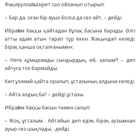
Фақируллаһ хазірет сәл ойланып отырып:
– Бар да, оған бір ауыз болса да сөз айт, – дейді.
Ибраһим Хаққы қайтадан бұлақ басына барады. Әлгі
атты адам атын тарап тұр екен. Жақындап келеді.
Бірақ қанша оқталғанымен:
– Неге құмырамды сындырдың, ей, залым?! – деп
айтуға тілі бармайды.
Көп ұзамай қайта оралып, ұстазының алдына келеді.
– Айта алдың ба? – дейді ұстазы.
Ибраһим Хаққы басын төмен салып:
– Жоқ, ұстазым… Айтайын деп едім, бірақ аузымнан
ауыр сөз шықпады, -дейді.