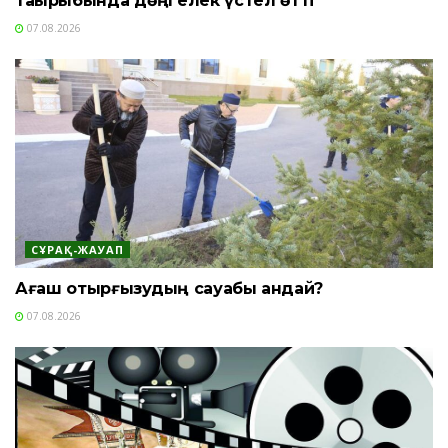
тақырыбында дөңгелек үстел өтті
07.08.2026
СҰРАҚ-ЖАУАП
Ағаш отырғызудың сауабы қандай?
07.08.2026