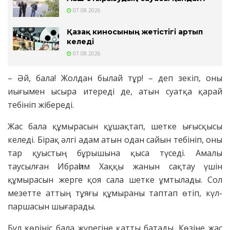
07.08.2026
Қазақ киносының жетістігі артып
келеді
07.08.2026
– Әй, бала! Жолдан былай тұр! – деп зекіп, оны
иығымен ысыра итереді де, атын суатқа қарай
тебініп жібереді.
Жас бала құмырасын құшақтап, шетке ығысқысы
келеді. Бірақ әлгі адам атын одан сайын тебініп, оны
тар қуыстың бұрышына қыса түседі. Амалы
таусылған Ибраһим Хаққы жанын сақтау үшін
құмырасын жерге қоя сала шетке ұмтылады. Сол
мезетте аттың тұяғы құмыраны таптап өтіп, күл-
паршасын шығарады.
Бұл көрініс бала жүрегіне қатты батады. Көзіне жас