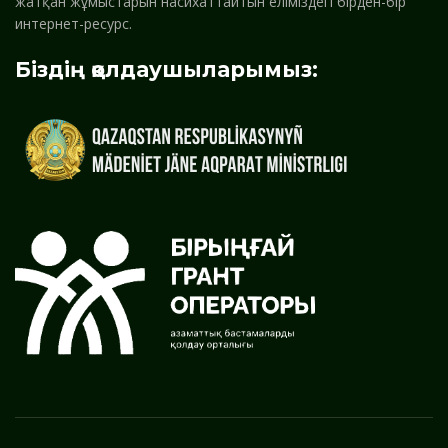
жатқан жұмыстарын насихаттайтын еліміздегі бірден-бір
интернет-ресурс.
Біздің қолдаушыларымыз: