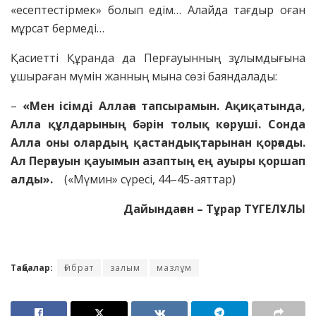
«есептестірмек» болып едім… Алайда тағдыр оған
мұрсат бермеді…
Қасиетті Құранда да Перғауынның зұлымдығына
ұшыраған мүмін жанның мына сөзі баяндалады:
–
«Мен ісімді Аллаға тапсырамын. Ақиқатында,
Алла құлдарының бәрін толық көруші. Сонда
Алла оны олардың қастандықтарынан қорғады.
Ал Перғауын қауымын азаптың ең ауыры қоршап
алды».
(«Мүмин» сүресі, 44–45-аяттар)
Дайындаған – Тұрар ТҮГЕЛҰЛЫ
Таңбалар:
Ғибрат
залым
мазлұм