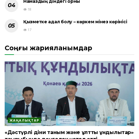
Намаздың діндегі орны
18
Қызметке адал болу – көркем мінез көрінісі
17
Соңғы жарияланымдар
ЖАҢАЛЫҚТАР
«Дәстүрлі діни таным және ұлттық құндылықтар»