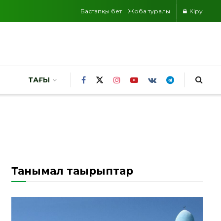
Бастапқы бет
Жоба туралы
Кіру
ТАҒЫ
Танымал тақырыптар