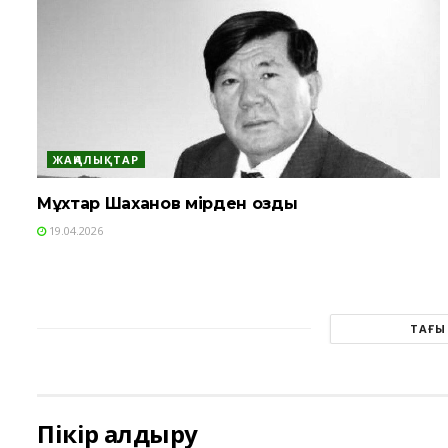
ЖАҢАЛЫҚТАР
Мұхтар Шаханов өмірден озды
19.04.2026
ТАҒЫ
Пікір қалдыру