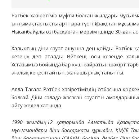
Рәтбек хазіретіміз мүфти болған жылдары мұсыл
ынтымақтастықты арттыра түсті. Қазақстан мұсылм
Нысанбайұлы өзі басқарған мерзім ішінде 30-дан ас
Халықтың діни сауат ашуына ден қойды. Рәтбек қ
кезеңі» деп аталды. Өйткені, осы кезеңде халы
Ұстазымыз бойында бар күш-қайратын шәкірт тәрби
ағалық кеңесін айтып, жанашырлық танытты.
Алла Тағала Рәтбек хазіретіміздің отбасына көрк
болғай. Діни салада жасаған сауапты амалдарының 
айту жедел хатында.
1990 жылдың 12 қаңтарында Алматыда Қазақста
мұсылмандары діни басқармасы құрылды. ҚМДБ Та
діни басқармасынан (САДУМ) бөлініп, дербес Діни б