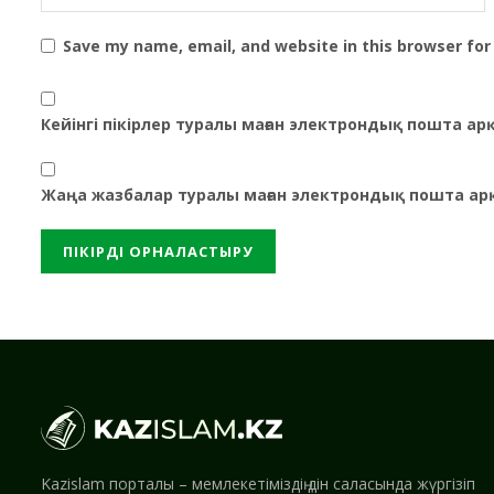
Save my name, email, and website in this browser for
Кейінгі пікірлер туралы маған электрондық пошта а
Жаңа жазбалар туралы маған электрондық пошта ар
Kazislam порталы – мемлекетіміздің дін саласында жүргізіп