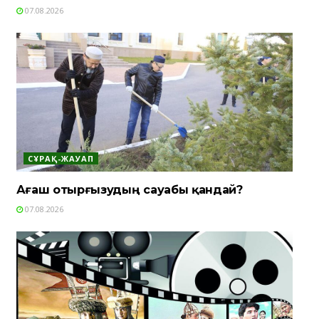
07.08.2026
СҰРАҚ-ЖАУАП
Ағаш отырғызудың сауабы қандай?
07.08.2026