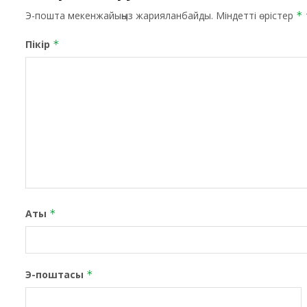
Э-пошта мекенжайыңыз жарияланбайды.
Міндетті өрістер
*
Пікір
*
Аты
*
Э-поштасы
*