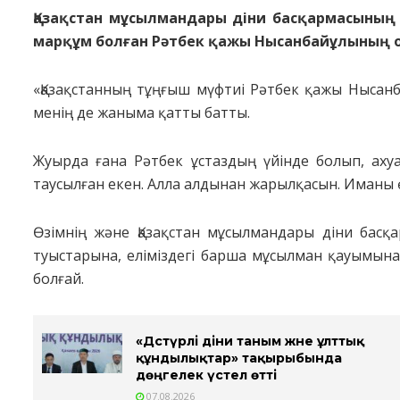
Қазақстан мұсылмандары діни басқармасының
марқұм болған Рәтбек қажы Нысанбайұлының о
«Қазақстанның тұңғыш мүфтиі Рәтбек қажы Нысанб
менің де жаныма қатты батты.
Жуырда ғана Рәтбек ұстаздың үйінде болып, ахуа
таусылған екен. Алла алдынан жарылқасын. Иманы ө
Өзімнің және Қазақстан мұсылмандары діни бас
туыстарына, еліміздегі барша мұсылман қауымына
болғай.
«Дәстүрлі діни таным және ұлттық
құндылықтар» тақырыбында
дөңгелек үстел өтті
07.08.2026