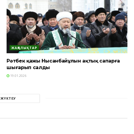
ЖАҢАЛЫҚТАР
Рәтбек қажы Нысанбайұлын ақтық сапарға
шығарып салды
19.01.2026
 ЖҮКТЕУ