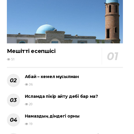
Мешіттің есепшісі
51
Абай – кемел мұсылман
36
Исламда пікір айту әдебі бар ма?
20
Намаздың діндегі орны
19