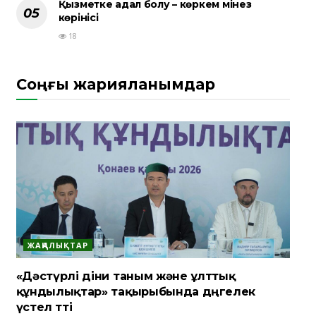
Қызметке адал болу – көркем мінез
көрінісі
18
Соңғы жарияланымдар
ЖАҢАЛЫҚТАР
«Дәстүрлі діни таным және ұлттық
құндылықтар» тақырыбында дөңгелек
үстел өтті