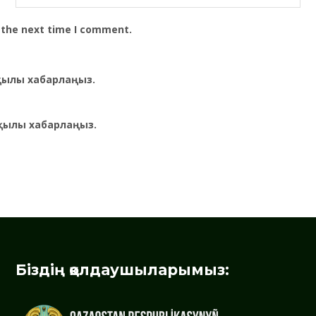
 the next time I comment.
рқылы хабарлаңыз.
қылы хабарлаңыз.
Біздің қолдаушыларымыз: