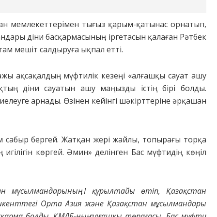
ман мемлекеттерімен тығыз қарым-қатынас орнатып,
андары діни басқармасының іргетасын қалаған Рәтбек
там мешіт салдыруға ықпал етті.
ажы ақсақалдың мүфтилік кезеңі «алғашқы сауат ашу
қтың діни сауатын ашу маңызды істің бірі болды.
елеуге арнады. Өзінен кейінгі шәкірттеріне әрқашан
ем сабыр бергей. Жатқан жері жайлы, топырағы торқа
игілігін көргей. Әмин» делінген Бас мүфтидің көңіл
н мұсылмандарының І құрылтайы өтіп, Қазақстан
шкенттегі Орта Азия және Қазақстан мұсылмандары
асқарма болды. ҚМДБ-ның алғашқы төрағасы, Бас мүфти