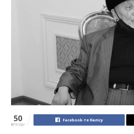
50
Facebook-те бөлісу
ҚАРАЛДЫ