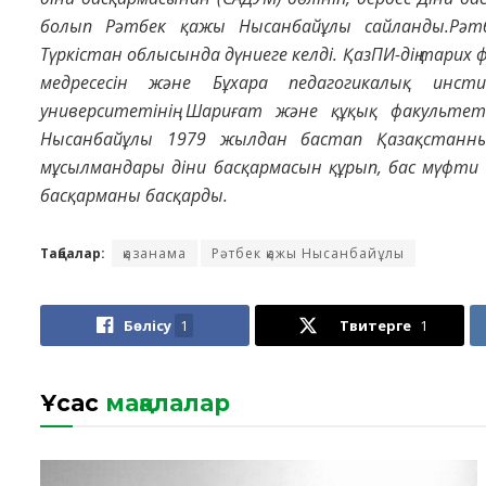
болып Рәтбек қажы Нысанбайұлы сайланды.Рәт
Түркістан облысында дүниеге келді. ҚазПИ-дің тарих
медресесін және Бұхара педагогикалық инс
университетінің Шариғат және құқық факультет
Нысанбайұлы 1979 жылдан бастап Қазақстанның
мұсылмандары діни басқармасын құрып, бас мүфти 
басқарманы басқарды.
Таңбалар:
қазанама
Рәтбек қажы Нысанбайұлы
Бөлісу
1
Твитерге
1
Ұқсас
мақалалар