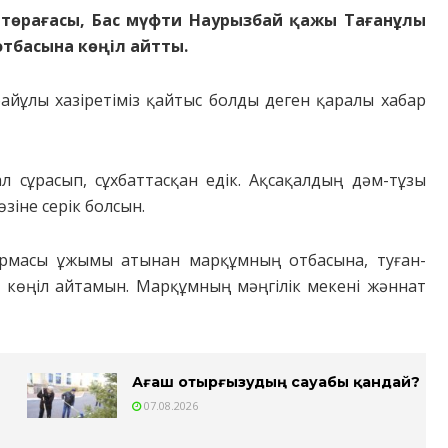
 төрағасы, Бас мүфти Наурызбай қажы Тағанұлы
тбасына көңіл айтты.
айұлы хазіретіміз қайтыс болды деген қаралы хабар
л сұрасып, сұхбаттасқан едік. Ақсақалдың дәм-тұзы
зіне серік болсын.
қармасы ұжымы атынан марқұмның отбасына, туған-
 көңіл айтамын. Марқұмның мәңгілік мекені жәннат
Ағаш отырғызудың сауабы қандай?
07.08.2026