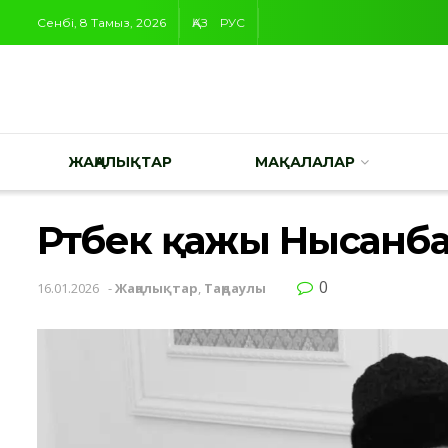
Сенбі, 8 Тамыз, 2026
ҚАЗ
РУС
ЖАҢАЛЫҚТАР
МАҚАЛАЛАР
Рәтбек қажы Нысанб
0
16.01.2026
-
Жаңалықтар
,
Таңдаулы