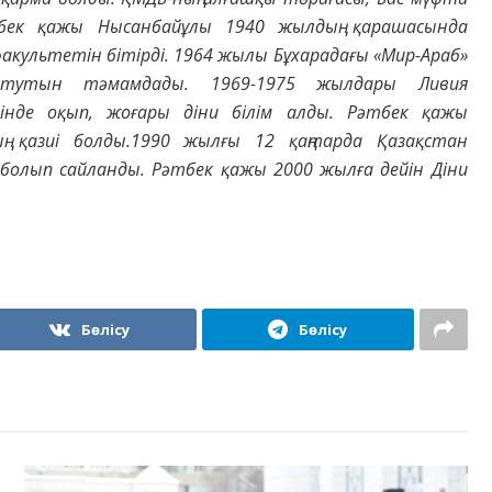
бек қажы Нысанбайұлы 1940 жылдың қарашасында
 факультетін бітірді. 1964 жылы Бұхарадағы «Мир-Араб»
титутын тәмамдады. 1969-1975 жылдары Ливия
інде оқып, жоғары діни білім алды. Рәтбек қажы
 қазиі болды.1990 жылғы 12 қаңтарда Қазақстан
болып сайланды. Рәтбек қажы 2000 жылға дейін Діни
Бөлісу
Бөлісу