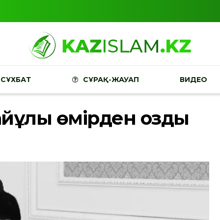
СҰХБАТ
СҰРАҚ-ЖАУАП
ВИДЕО
айұлы өмірден озды