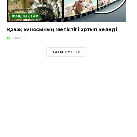
ЖАҢАЛЫҚТАР
Қазақ киносының жетістігі артып келеді
07.08.2026
ТАҒЫ ЖҮКТЕУ