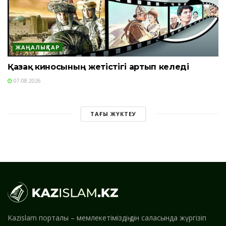
ЖАҢАЛЫҚТАР
Қазақ киносының жетістігі артып келеді
07.08.2026
ТАҒЫ ЖҮКТЕУ
Kazislam порталы – мемлекетіміздің дін саласында жүргізіп