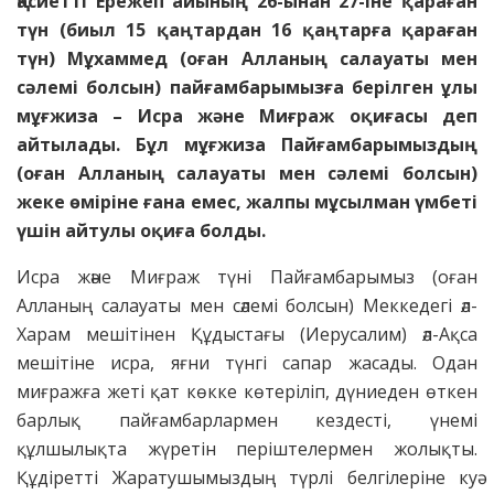
Қасиетті Ережеп айының 26-ынан 27-іне қараған
түн (биыл 15 қаңтардан 16 қаңтарға қараған
түн) Мұхаммед (оған Алланың салауаты мен
сәлемі болсын) пайғамбарымызға берілген ұлы
мұғжиза – Исра және Миғраж оқиғасы деп
айтылады. Бұл мұғжиза Пайғамбарымыздың
(оған Алланың салауаты мен сәлемі болсын)
жеке өміріне ғана емес, жалпы мұсылман үмбеті
үшін айтулы оқиға болды.
Исра және Миғраж түні Пайғамбарымыз (оған
Алланың салауаты мен сәлемі болсын) Меккедегі әл-
Харам мешітінен Құдыстағы (Иерусалим) әл-Ақса
мешітіне исра, яғни түнгі сапар жасады. Одан
миғражға жеті қат көкке көтеріліп, дүниеден өткен
барлық пайғамбарлармен кездесті, үнемі
құлшылықта жүретін періштелермен жолықты.
Құдіретті Жаратушымыздың түрлі белгілеріне куә