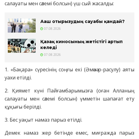
салауаты мен сәлемі болсын) үш сый жасалды:
Ағаш отырғызудың сауабы қандай?
07.08.2026
Қазақ киносының жетістігі артып
келеді
07.08.2026
1. «Бақара» сүресінің соңғы екі (Әмәнә-р-расулу) аяты
уахи етілді.
2. Қиямет күні Пайғамбарымызға (оған Алланың
салауаты мен сәлемі болсын) үмметін шапағат ету
құқығы берілді.
3. Бес уақыт намаз парыз етілді.
Демек намаз жер бетінде емес, миғражда парыз