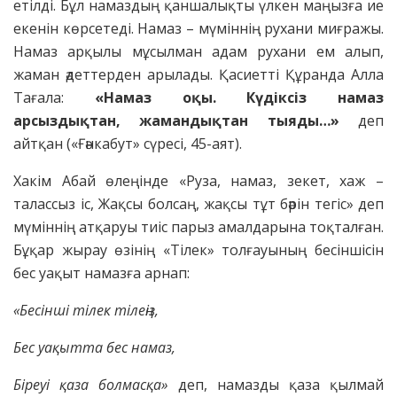
етілді. Бұл намаздың қаншалықты үлкен маңызға ие
екенін көрсетеді. Намаз – мүміннің рухани миғражы.
Намаз арқылы мұсылман адам рухани ем алып,
жаман әдеттерден арылады. Қасиетті Құранда Алла
Тағала:
«Намаз оқы. Күдіксіз намаз
арсыздықтан, жамандықтан тыяды…»
деп
айтқан («Ғәнкабут» сүресі, 45-аят).
Хакім Абай өлеңінде «Руза, намаз, зекет, хаж –
талассыз іс, Жақсы болсаң, жақсы тұт бәрін тегіс» деп
мүміннің атқаруы тиіс парыз амалдарына тоқталған.
Бұқар жырау өзінің «Тілек» толғауының бесіншісін
бес уақыт намазға арнап:
«Бесінші тілек тілеңіз,
Бес уақытта бес намаз,
Біреуі қаза болмасқа»
деп, намазды қаза қылмай