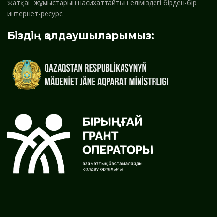
жатқан жұмыстарын насихаттайтын еліміздегі бірден-бір
интернет-ресурс.
Біздің қолдаушыларымыз: