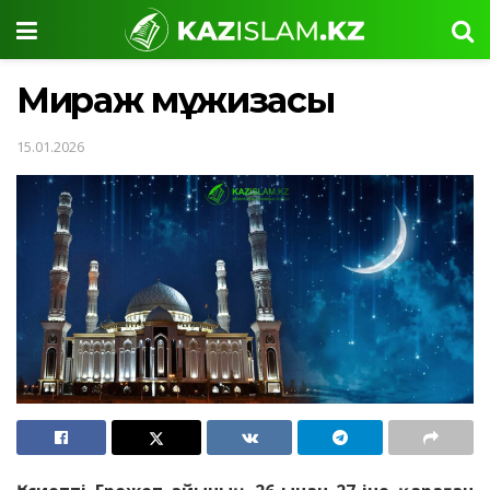
Миғраж мұғжизасы
15.01.2026