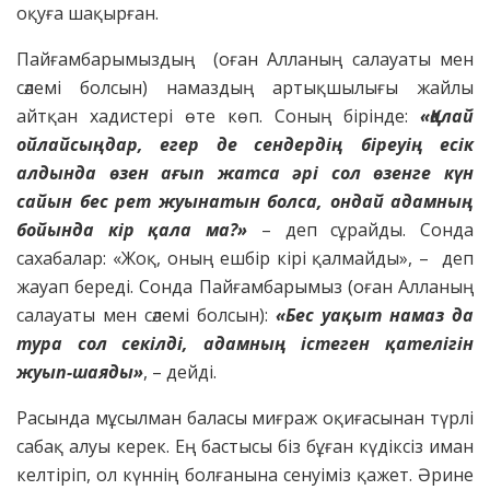
оқуға шақырған.
Пайғамбарымыздың (оған Алланың салауаты мен
сәлемі болсын) намаздың артықшылығы жайлы
айтқан хадистері өте көп. Соның бірінде:
«Қалай
ойлайсыңдар, егер де сендердің біреуің есік
алдында өзен ағып жатса әрі сол өзенге күн
сайын бес рет жуынатын болса, ондай адамның
бойында кір қала ма?»
– деп сұрайды. Сонда
сахабалар: «Жоқ, оның ешбір кірі қалмайды», – деп
жауап береді. Сонда Пайғамбарымыз (оған Алланың
салауаты мен сәлемі болсын):
«Бес уақыт намаз да
тура сол секілді, адамның істеген қателігін
жуып-шаяды»
, – дейді.
Расында мұсылман баласы миғраж оқиғасынан түрлі
сабақ алуы керек. Ең бастысы біз бұған күдіксіз иман
келтіріп, ол күннің болғанына сенуіміз қажет. Әрине