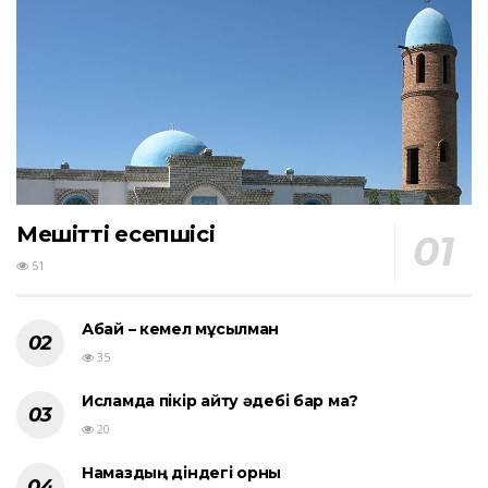
Мешіттің есепшісі
51
Абай – кемел мұсылман
35
Исламда пікір айту әдебі бар ма?
20
Намаздың діндегі орны