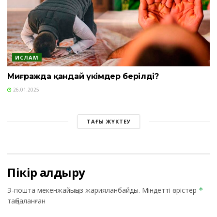
ИСЛАМ
Миғражда қандай үкімдер берілді?
26.01.2025
ТАҒЫ ЖҮКТЕУ
Пікір қалдыру
Э-пошта мекенжайыңыз жарияланбайды.
Міндетті өрістер
*
таңбаланған