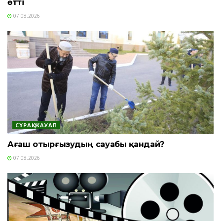
өтті
07.08.2026
СҰРАҚ-ЖАУАП
Ағаш отырғызудың сауабы қандай?
07.08.2026