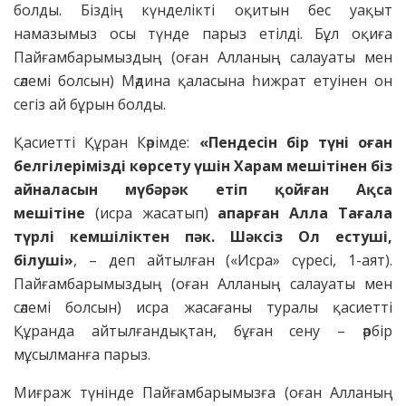
болды. Біздің күнделікті оқитын бес уақыт
намазымыз осы түнде парыз етілді. Бұл оқиға
Пайғамбарымыздың (оған Алланың салауаты мен
сәлемі болсын) Мәдина қаласына һижрат етуінен он
сегіз ай бұрын болды.
Қасиетті Құран Кәрімде:
«Пендесін бір түні оған
белгілерімізді көрсету үшін Харам мешітінен біз
айналасын мүбәрәк етіп қойған Ақса
мешітіне
(исра жасатып)
апарған Алла Тағала
түрлі кемшіліктен пәк. Шәксіз Ол естуші,
білуші»
, – деп айтылған («Исра» сүресі, 1-аят).
Пайғамбарымыздың (оған Алланың салауаты мен
сәлемі болсын) исра жасағаны туралы қасиетті
Құранда айтылғандықтан, бұған сену – әрбір
мұсылманға парыз.
Миғраж түнінде Пайғамбарымызға (оған Алланың