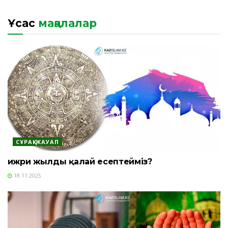
Ұқсас
мақалалар
СҰРАҚ-ЖАУАП
Һижри жылды қалай есептейміз?
18.11.2025