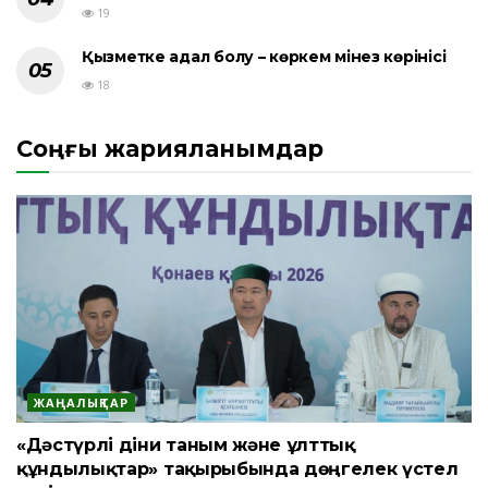
19
Қызметке адал болу – көркем мінез көрінісі
18
Соңғы жарияланымдар
ЖАҢАЛЫҚТАР
«Дәстүрлі діни таным және ұлттық
құндылықтар» тақырыбында дөңгелек үстел