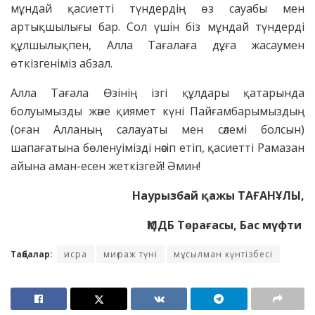
мұндай қасиетті түндердің өз сауабы мен
артықшылығы бар. Сол үшін біз мұндай түндерді
құлшылықпен, Алла Тағалаға дұға жасаумен
өткізгеніміз абзал.
Алла Тағала Өзінің ізгі құлдары қатарында
болуымызды және қиямет күні Пайғамбарымыздың
(оған Алланың салауаты мен сәлемі болсын)
шапағатына бөленуімізді нәсіп етіп, қасиетті Рамазан
айына аман-есен жеткізгей! Әмин!
Наурызбай қажы ТАҒАНҰЛЫ,
ҚМДБ Төрағасы, Бас мүфти
Таңбалар:
исра
миғраж түні
мұсылман күнтізбесі