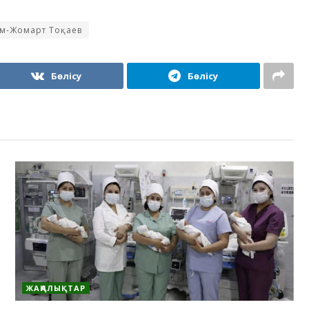
м-Жомарт Тоқаев
Бөлісу
Бөлісу
ЖАҢАЛЫҚТАР