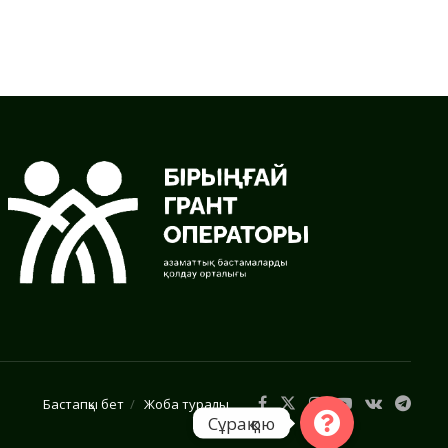
Бастапқы бет
Жоба туралы
Сұрақ қою