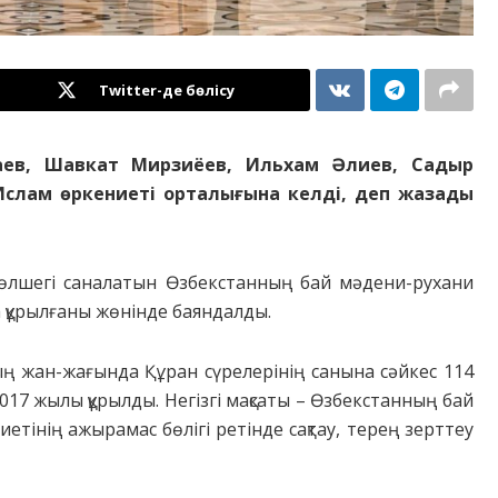
Twitter-де бөлісу
аев, Шавкат Мирзиёев, Ильхам Әлиев, Садыр
слам өркениеті орталығына келді, деп жазады
бөлшегі саналатын Өзбекстанның бай мәдени-рухани
 құрылғаны жөнінде баяндалды.
ң жан-жағында Құран сүрелерінің санына сәйкес 114
017 жылы құрылды. Негізгі мақсаты – Өзбекстанның бай
тінің ажырамас бөлігі ретінде сақтау, терең зерттеу