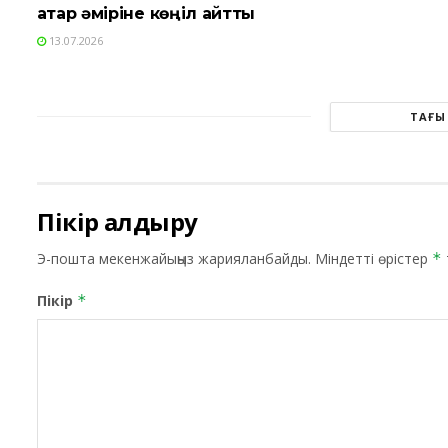
Қатар әміріне көңіл айтты
13.07.2026
ТАҒЫ
Пікір қалдыру
Э-пошта мекенжайыңыз жарияланбайды.
Міндетті өрістер
*
Пікір
*