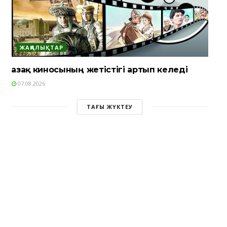
ЖАҢАЛЫҚТАР
Қазақ киносының жетістігі артып келеді
07.08.2026
ТАҒЫ ЖҮКТЕУ