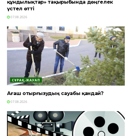
құндылықтар» тақырыбында дөңгелек
үстел өтті
07.08.2026
СҰРАҚ-ЖАУАП
Ағаш отырғызудың сауабы қандай?
07.08.2026