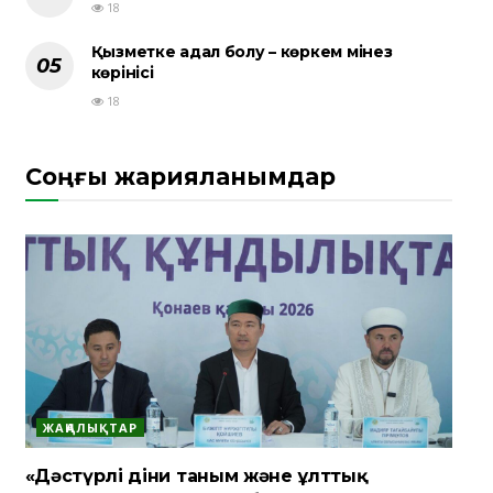
18
Қызметке адал болу – көркем мінез
көрінісі
18
Соңғы жарияланымдар
ЖАҢАЛЫҚТАР
«Дәстүрлі діни таным және ұлттық