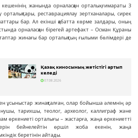
 кешенінің жанында орналасқан орталық ғимараты 3
еу орталықтары, реставрациялау зертханалары, сирек
наттары бар. Ал екінші қабатта көрме залдары, оның
астында орналасқан бірегей артефакт – Осман Құраны
кітаптар жинағы бар орталықтың ғылыми бөлімдері де
Қазақ киносының жетістігі артып
келеді
07.08.2026
мен ұсыныстар жинақталған, олар бойынша әлемнің әр
нушы, тарихшы, теолог, археолог, каллиграф және
лам өркениеті орталығы – жастарға, жаңа өркениетті
ттерін бейнелейтін өршіл жоба екенін, жаңа
кіндік беретінін айтады.