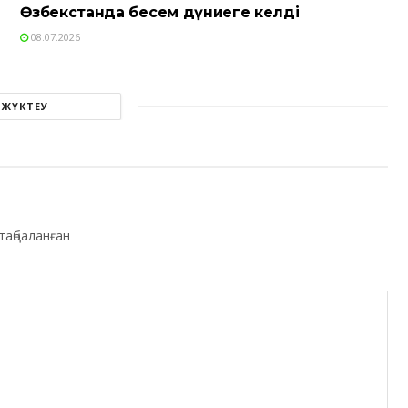
Өзбекстанда бесем дүниеге келді
08.07.2026
 ЖҮКТЕУ
таңбаланған