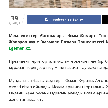
39
Facebook-те бөлісу
ҚАРАЛДЫ
Мемлекеттер басшылары Қасым-Жомарт Тоқ
Жапаров және Эмомали Рахмон Ташкенттегі И
Egemen.kz
.
Президенттерге орталық ислам өркениетінің бір 
мұрасын терең зерттеу және насихаттау мақсатында
Мұндағы ең басты жәдігер – Осман Құраны. Ал оны
ежелгі кітап қойылады. Ислам өркениеті орталығы 2
мәдени және рухани мұрасын әлемдік ислам өркение
және танымал ету.