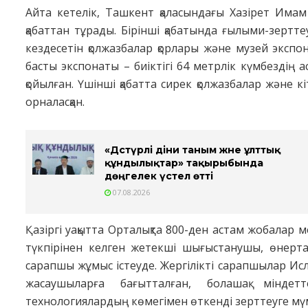
Айта кетелік, Ташкент қаласындағы Хазірет Имам
қабаттан тұрады. Бірінші қабатында ғылыми-зертт
кездесетін қолжазбалар қорлары және музей экспо
басты экспонаты – биіктігі 64 метрлік күмбездің 
қойылған. Үшінші қабатта сирек қолжазбалар және 
орналасқан.
«Дәстүрлі діни таным және ұлттық
құндылықтар» тақырыбында
дөңгелек үстел өтті
07.08.2026
Қазіргі уақытта Орталықта 800-ден астам жобалар 
түкпірінен келген жетекші шығыстанушы, өнерта
сарапшы жұмыс істеуде. Жергілікті сарапшылар Ис
жасаушыларға бағытталған, болашақ мінде
технологиялардың көмегімен өткенді зерттеуге мүм