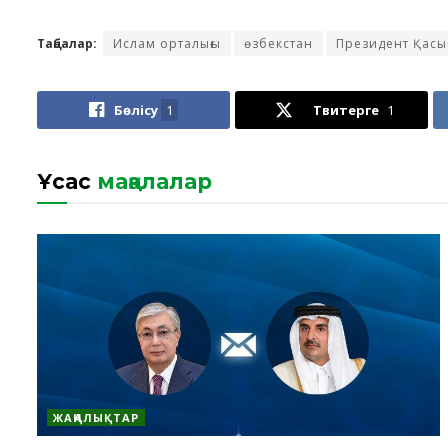
Таңбалар:
Ислам орталығы
өзбекстан
Президент Қасы
Бөлісу
1
Твитерге
1
Ұқсас
мақалалар
ЖАҢАЛЫҚТАР