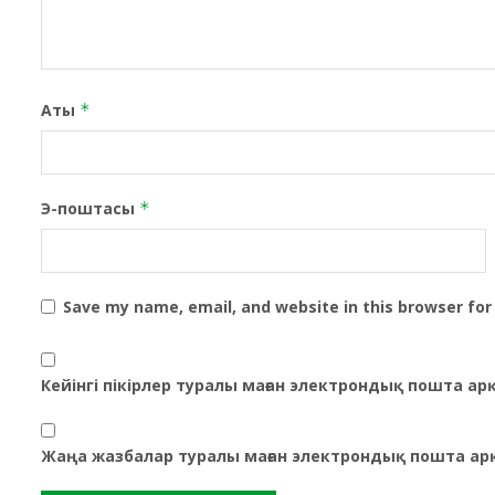
Аты
*
Э-поштасы
*
Save my name, email, and website in this browser for
Кейінгі пікірлер туралы маған электрондық пошта а
Жаңа жазбалар туралы маған электрондық пошта ар