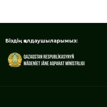
Біздің қолдаушыларымыз: