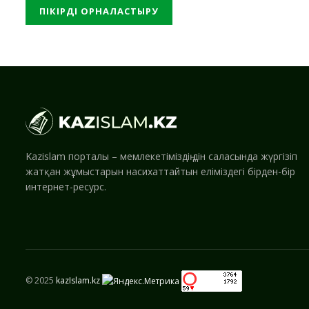
Kazislam порталы – мемлекетіміздің дін саласында жүргізіп
жатқан жұмыстарын насихаттайтын еліміздегі бірден-бір
интернет-ресурс.
© 2025
kazIslam.kz