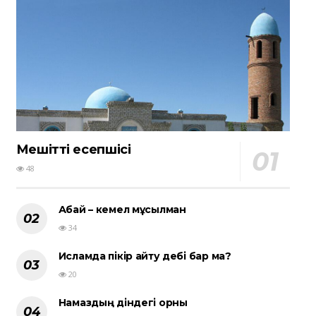
Мешіттің есепшісі
48
Абай – кемел мұсылман
34
Исламда пікір айту әдебі бар ма?
20
Намаздың діндегі орны