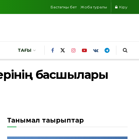
Бастапқы бет
Жоба туралы
Кіру
ТАҒЫ
ерінің басшылары
Танымал тақырыптар