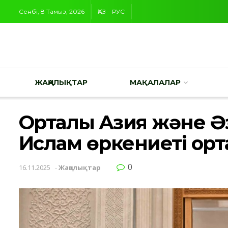
Сенбі, 8 Тамыз, 2026
ҚАЗ
РУС
ЖАҢАЛЫҚТАР
МАҚАЛАЛАР
Орталық Азия және 
Ислам өркениеті ор
0
16.11.2025
-
Жаңалықтар