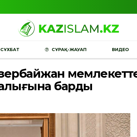
СҰХБАТ
СҰРАҚ-ЖАУАП
ВИДЕО
Әзербайжан мемлекетт
талығына барды