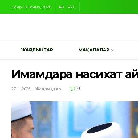
Сенбі, 8 Тамыз, 2026
ҚАЗ
РУС
ЖАҢАЛЫҚТАР
МАҚАЛАЛАР
Имамдарға насихат а
0
27.11.2025
-
Жаңалықтар