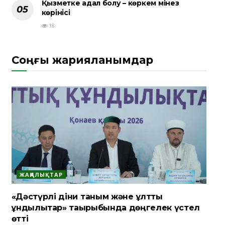
Қызметке адал болу – көркем мінез
көрінісі
18
Соңғы жарияланымдар
ЖАҢАЛЫҚТАР
«Дәстүрлі діни таным және ұлттық
құндылықтар» тақырыбында дөңгелек үстел
өтті