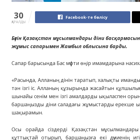
30
Facebook-те бөлісу
ҚАРАЛДЫ
Бүгін Қазақстан мұсылмандары діни басқармасы
жұмыс сапарымен Жамбыл облысына барды.
Сапар барысында Бас мүфти өңір имамдарына насихат
«Расында, Алланың дінін таратып, халықты иманд
тән ізгі іс. Алланың құзырында жасайтын құлшыл
шынайы сенім мен ізгі амалдарды ықыласпен оры
баршаңызды діни саладағы жұмыстарды ерекше ық
шақырамын.
Осы орайда сіздерді Қазақстан мұсылмандар
құттықтай отырып, баршаңызға екі дүниенің игі