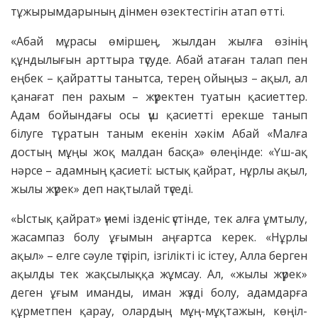
тұжырымдарының дінмен өзектестігін атап өтті.
«Абай мұрасы өміршең, жылдан жылға өзінің
құндылығын арттыра түсуде. Абай атаған талап пен
еңбек – қайратты танытса, терең ойыңыз – ақыл, ал
қанағат пен рахым – жүректен туатын қасиеттер.
Адам бойындағы осы үш қасиетті ерекше танып
білуге тұратын таным екенін хәкім Абай «Малға
достың мұңы жоқ малдан басқа» өлеңінде: «Үш-ақ
нәрсе – адамның қасиеті: ыстық қайрат, нұрлы ақыл,
жылы жүрек» деп нақтылай түседі.
«Ыстық қайрат» үнемі ізденіс үстінде, тек алға ұмтылу,
жасампаз болу ұғымын аңғартса керек. «Нұрлы
ақыл» – елге сәуле түсіріп, ізгілікті іс істеу, Алла берген
ақылды тек жақсылыққа жұмсау. Ал, «жылы жүрек»
деген ұғым иманды, иман жүзді болу, адамдарға
құрметпен қарау, олардың мұң-мұқтажын, көңіл-