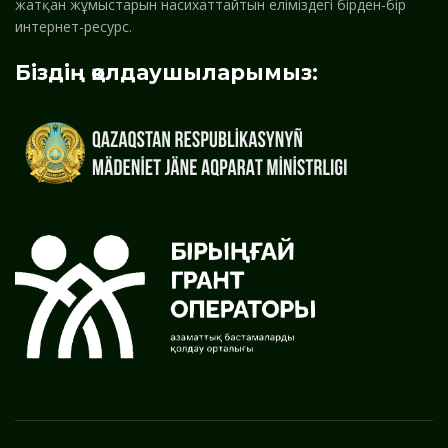
жатқан жұмыстарын насихаттайтын еліміздегі бірден-бір
интернет-ресурс.
Біздің қолдаушыларымыз: