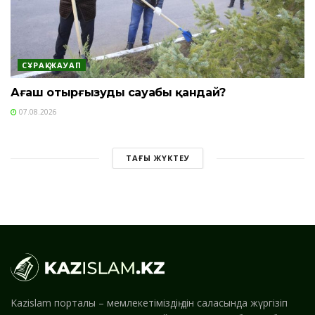
СҰРАҚ-ЖАУАП
Ағаш отырғызудың сауабы қандай?
07.08.2026
ТАҒЫ ЖҮКТЕУ
Kazislam порталы – мемлекетіміздің дін саласында жүргізіп