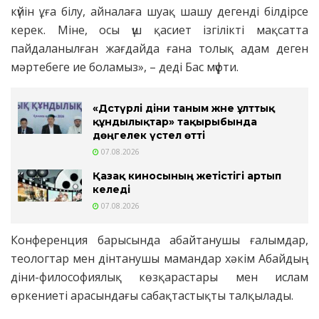
күйін ұға білу, айналаға шуақ шашу дегенді білдірсе
керек. Міне, осы үш қасиет ізгілікті мақсатта
пайдаланылған жағдайда ғана толық адам деген
мәртебеге ие боламыз», – деді Бас мүфти.
«Дәстүрлі діни таным және ұлттық
құндылықтар» тақырыбында
дөңгелек үстел өтті
07.08.2026
Қазақ киносының жетістігі артып
келеді
07.08.2026
Конференция барысында абайтанушы ғалымдар,
теологтар мен дінтанушы мамандар хәкім Абайдың
діни-философиялық көзқарастары мен ислам
өркениеті арасындағы сабақтастықты талқылады.