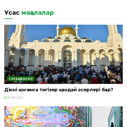
Ұқсас
мақалалар
СҰРАҚ-ЖАУАП
Діннің қоғамға тигізер қандай әсерлері бар?
05.08.2026