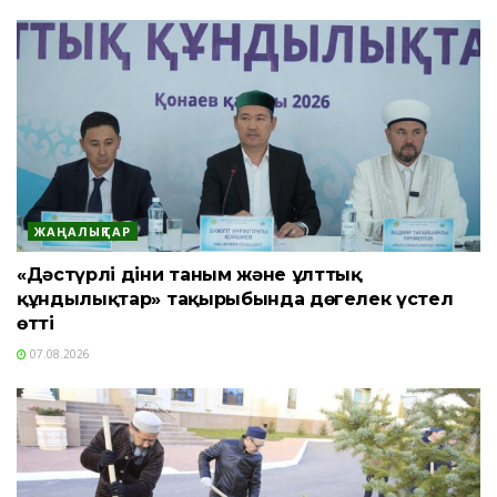
ЖАҢАЛЫҚТАР
«Дәстүрлі діни таным және ұлттық
құндылықтар» тақырыбында дөңгелек үстел
өтті
07.08.2026