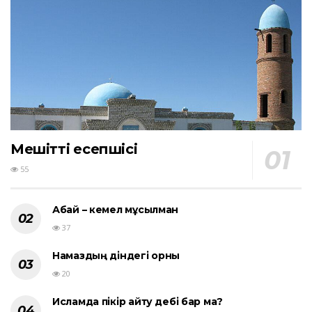
Мешіттің есепшісі
55
Абай – кемел мұсылман
37
Намаздың діндегі орны
20
Исламда пікір айту әдебі бар ма?