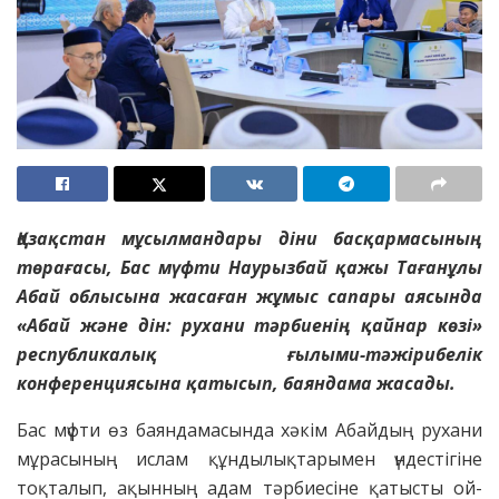
Қазақстан мұсылмандары діни басқармасының
төрағасы, Бас мүфти Наурызбай қажы Тағанұлы
Абай облысына жасаған жұмыс сапары аясында
«Абай және дін: рухани тәрбиенің қайнар көзі»
республикалық ғылыми-тәжірибелік
конференциясына қатысып, баяндама жасады.
Бас мүфти өз баяндамасында хәкім Абайдың рухани
мұрасының ислам құндылықтарымен үндестігіне
тоқталып, ақынның адам тәрбиесіне қатысты ой-