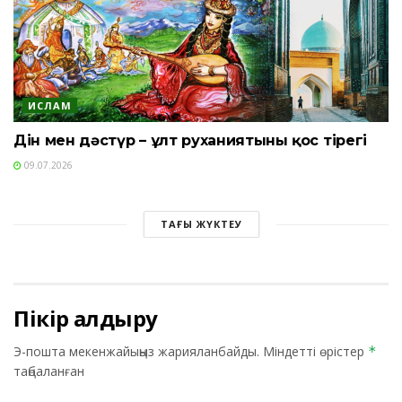
ИСЛАМ
Дін мен дәстүр – ұлт руханиятының қос тірегі
09.07.2026
ТАҒЫ ЖҮКТЕУ
Пікір қалдыру
Э-пошта мекенжайыңыз жарияланбайды.
Міндетті өрістер
*
таңбаланған