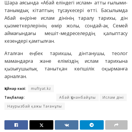
Шара аясында «Абай еліндегі ислам» атты ғылыми-
танымдық кітаптың тұсаукесері өтті. Басылымда
Абай өңіріне ислам дінінің таралу тарихы, дін
қызметкерлерінің өмір жолы, сондай-ақ Семей
аймағындағы мешіт-медреселердің қалыптасу
кезеңдері қамтылған.
Аталған еңбек тарихшы, дінтанушы, теолог
мамандарға және еліміздің ислам тарихына
қызығушылық танытқан көпшілік оқырманға
арналған.
Қайнар көзі:
muftyat.kz
Таңбалар:
Абай Құнанбайұлы
Ислам діні
Наурызбай қажы Тағанұлы