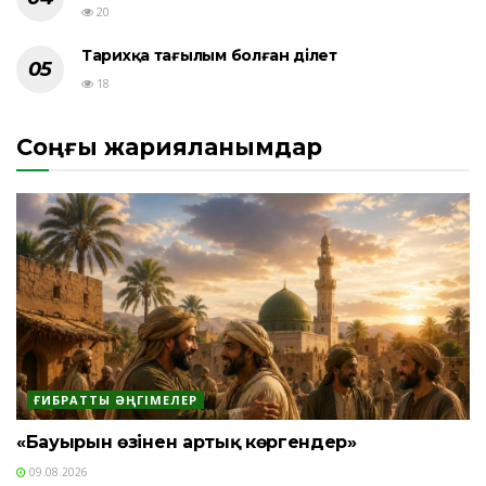
20
Тарихқа тағылым болған әділет
18
Соңғы жарияланымдар
ҒИБРАТТЫ ӘҢГІМЕЛЕР
«Бауырын өзінен артық көргендер»
09.08.2026