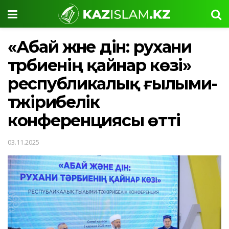
«Абай және дін: рухани
тәрбиенің қайнар көзі»
республикалық ғылыми-
тәжірибелік
конференциясы өтті
03.11.2025