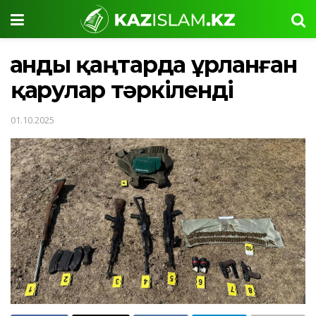
Қанды қаңтарда ұрланған
қарулар тәркіленді
01.10.2025