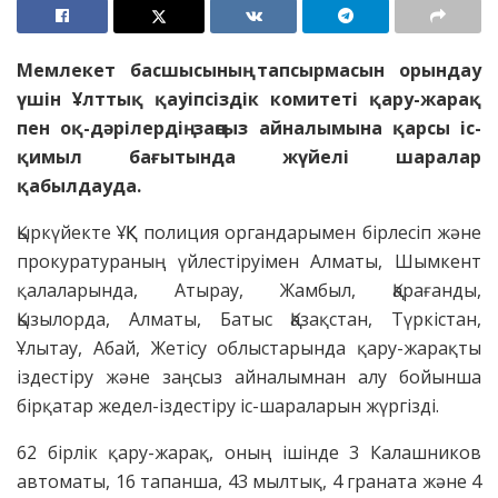
Мемлекет басшысының тапсырмасын орындау
үшін Ұлттық қауіпсіздік комитеті қару-жарақ
пен оқ-дәрілердің заңсыз айналымына қарсы іс-
қимыл бағытында жүйелі шаралар
қабылдауда.
Қыркүйекте ҰҚК полиция органдарымен бірлесіп және
прокуратураның үйлестіруімен Алматы, Шымкент
қалаларында, Атырау, Жамбыл, Қарағанды,
Қызылорда, Алматы, Батыс Қазақстан, Түркістан,
Ұлытау, Абай, Жетісу облыстарында қару-жарақты
іздестіру және заңсыз айналымнан алу бойынша
бірқатар жедел-іздестіру іс-шараларын жүргізді.
62 бірлік қару-жарақ, оның ішінде 3 Калашников
автоматы, 16 тапанша, 43 мылтық, 4 граната және 4