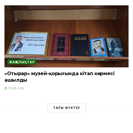
ЖАҢАЛЫҚТАР
«Отырар» музей-қорығында кітап көрмесі
ашылды
10.08.2026
ТАҒЫ ЖҮКТЕУ