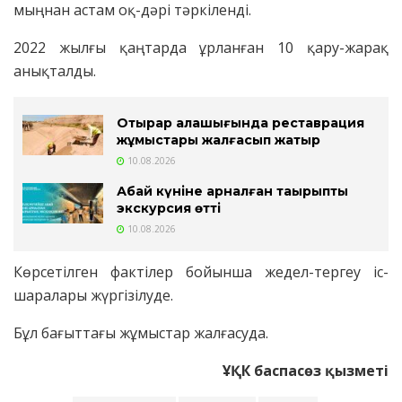
мыңнан астам оқ-дәрі тәркіленді.
2022 жылғы қаңтарда ұрланған 10 қару-жарақ
анықталды.
Отырар қалашығында реставрация
жұмыстары жалғасып жатыр
10.08.2026
Абай күніне арналған тақырыптық
экскурсия өтті
10.08.2026
Көрсетілген фактілер бойынша жедел-тергеу іс-
шаралары жүргізілуде.
Бұл бағыттағы жұмыстар жалғасуда.
ҰҚК баспасөз қызметі