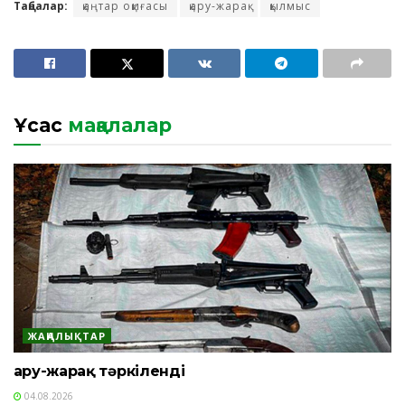
Таңбалар:
қаңтар оқиғасы
қару-жарақ
қылмыс
Ұқсас
мақалалар
ЖАҢАЛЫҚТАР
Қару-жарақ тәркіленді
04.08.2026