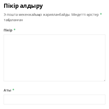
Пікір қалдыру
Э-пошта мекенжайыңыз жарияланбайды.
Міндетті өрістер
*
таңбаланған
Пікір
*
Аты
*