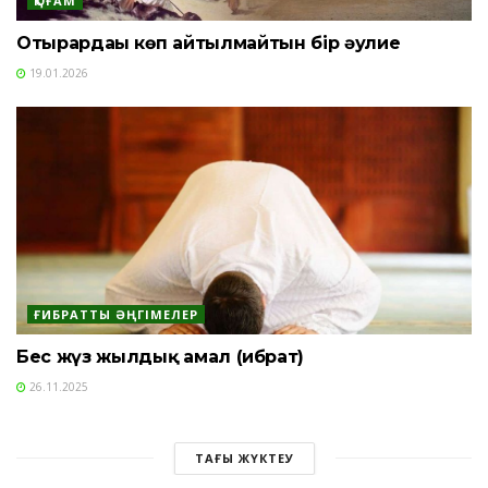
ҚОҒАМ
Отырардағы көп айтылмайтын бір әулие
19.01.2026
ҒИБРАТТЫ ӘҢГІМЕЛЕР
Бес жүз жылдық амал (ғибрат)
26.11.2025
ТАҒЫ ЖҮКТЕУ