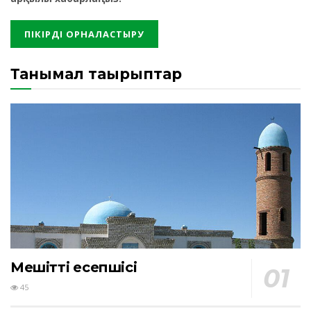
Танымал тақырыптар
Мешіттің есепшісі
45