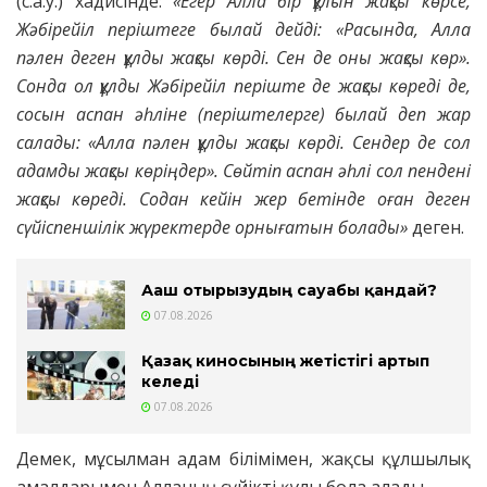
(с.а.у.) хадисінде:
«Егер Алла бір құлын жақсы көрсе,
Жәбірейіл періштеге былай дейді: «Расында, Алла
пәлен деген құлды жақсы көрді. Сен де оны жақсы көр».
Сонда ол құлды Жәбірейіл періште де жақсы көреді де,
сосын аспан әһліне (періштелерге) былай деп жар
салады: «Алла пәлен құлды жақсы көрді. Сендер де сол
адамды жақсы көріңдер». Сөйтіп аспан әһлі сол пендені
жақсы көреді. Содан кейін жер бетінде оған деген
сүйіспеншілік жүректерде орнығатын болады»
деген.
Ағаш отырғызудың сауабы қандай?
07.08.2026
Қазақ киносының жетістігі артып
келеді
07.08.2026
Демек, мұсылман адам білімімен, жақсы құлшылық
амалдарымен Алланың сүйікті құлы бола алады.