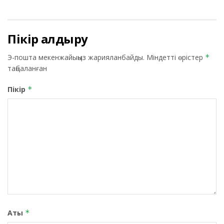
Пікір қалдыру
Э-пошта мекенжайыңыз жарияланбайды.
Міндетті өрістер
*
таңбаланған
Пікір
*
Аты
*