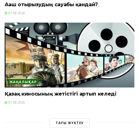
Ағаш отырғызудың сауабы қандай?
07.08.2026
ЖАҢАЛЫҚТАР
Қазақ киносының жетістігі артып келеді
07.08.2026
ТАҒЫ ЖҮКТЕУ