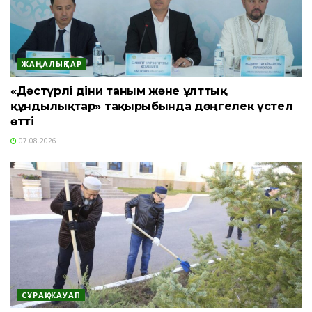
ЖАҢАЛЫҚТАР
«Дәстүрлі діни таным және ұлттық
құндылықтар» тақырыбында дөңгелек үстел
өтті
07.08.2026
СҰРАҚ-ЖАУАП