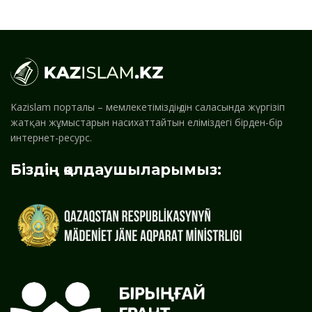
Kazislam порталы – мемлекетіміздің дін саласында жүргізіп
жатқан жұмыстарын насихаттайтын еліміздегі бірден-бір
интернет-ресурс.
Біздің қолдаушыларымыз: