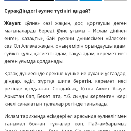
Сұрақ: Діндегі әулие түсінігі қандай?
Жауап:
«Әулие» сөзі жақын, дос, қорғаушы деген
мағыналарды береді. Әулие ұғымы – Ислам дінінен
енген, қазақтың бай рухани дүниесімен үйлескен
сөз. Ол Аллаға жақын, оның әмірін орындаушы адам,
сүйікті құлы, қасиетті адам, тақуа адам, керемет иесі
деген ұғымда қолданады.
Қазақ дүниесінде ерекше күшке ие рухани ұстаздар,
діндар, әділ, жұртқа шипа беретін, керемет иесі
ретінде қолданған. Сондай-ақ, Қожа Ахмет Ясауи,
Арыстан бап, Бекет ата, т.б. сынды жерленген жері
киелі саналатын тұлғалар ретінде танылады.
Ислам тарихында есімдері ел арасында әулиелігімен
танымал болған тұлғалар көп. Пайғамбарымыз