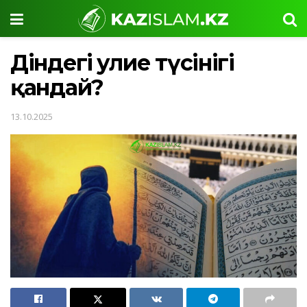
Діндегі әулие түсінігі
қандай?
13.10.2025