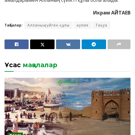
Икрам АЙТАЕВ
Таңбалар:
Алланың сүйген құлы
әулие
Тақуа
Ұқсас
мақалалар