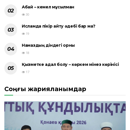
Абай – кемел мұсылман
30
Исламда пікір айту әдебі бар ма?
19
Намаздың діндегі орны
18
Қызметке адал болу – көркем мінез көрінісі
17
Соңғы жарияланымдар