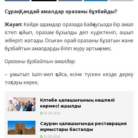
Сұрақ: Қандай амалдар оразаны бұзбайды?
Жауап:
Кейде адамдар оразада байқаусызда бір амал
істеп қойып, оразам бұзылды деп күдіктеніп, ашып
жіберіп жатады. Осыған орай оразаны бұзатын және
бұзбайтын амалдарды біліп жүру артық емес.
О
разаны бұзбайтын амалдар
:
– ұмытып ішіп-жеп қойса, есіне түскен кезде дереу
тоқтауы керек;
Күлтөбе қалашығының көшпелі
көрмесі ашылды
06.08.2026
Сауран қалашығында реставрация
жұмыстары басталды
06.08.2026