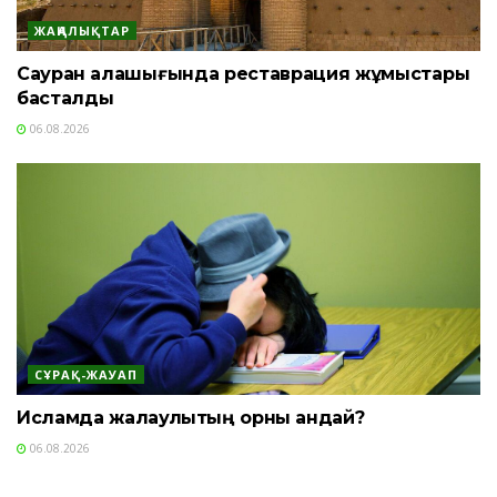
ЖАҢАЛЫҚТАР
Сауран қалашығында реставрация жұмыстары
басталды
06.08.2026
СҰРАҚ-ЖАУАП
Исламда жалқаулықтың орны қандай?
06.08.2026