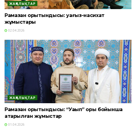
ЖАҢАЛЫҚТАР
Рамазан қорытындысы: уағыз-насихат
жұмыстары
02.04.2026
ЖАҢАЛЫҚТАР
Рамазан қорытындысы: “Уақып” қоры бойынша
атқарылған жұмыстар
01.04.2026