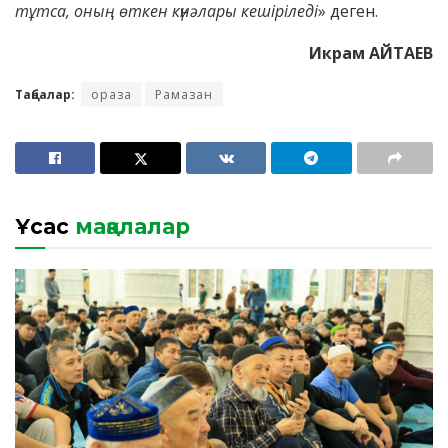
тұтса, оның өткен күнәлары кешіріледі
» деген.
Икрам АЙТАЕВ
Таңбалар:
ораза
Рамазан
Ұқсас
мақалалар