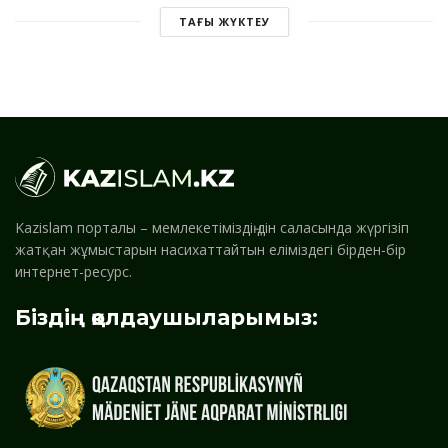
ТАҒЫ ЖҮКТЕУ
Kazislam порталы – мемлекетіміздің дін саласында жүргізіп
жатқан жұмыстарын насихаттайтын еліміздегі бірден-бір
интернет-ресурс.
Біздің қолдаушыларымыз: