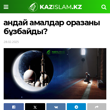
Қандай амалдар оразаны
бұзбайды?
28.02.2025