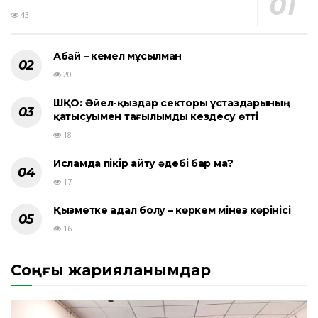
43
Абай – кемел мұсылман
20
ШҚО: Әйел-қыздар секторы ұстаздарының
қатысуымен тағылымды кездесу өтті
18
Исламда пікір айту әдебі бар ма?
17
Қызметке адал болу – көркем мінез көрінісі
16
Соңғы жарияланымдар