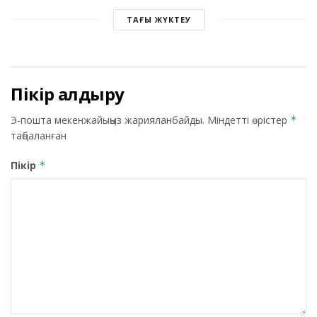
ТАҒЫ ЖҮКТЕУ
Пікір қалдыру
Э-пошта мекенжайыңыз жарияланбайды.
Міндетті өрістер
*
таңбаланған
Пікір
*