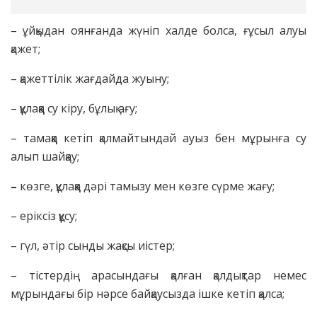
– ұйқыдан оянғанда жүніп халде болса, ғұсыл алуы
қажет;
– қажеттілік жағдайда жуыну;
– құлаққа су кіру, бұлық ағу;
– тамаққа кетіп қалмайтындай ауыз бен мұрынға су
алып шайқау;
–
көзге, құлаққа дәрі тамызу мен көзге сүрме жағу;
– еріксіз құсу;
– гүл, әтір сынды жақсы иістер;
– тістердің арасындағы қалған қалдықтар немес
мұрындағы бір нәрсе байқаусызда ішке кетіп қалса;