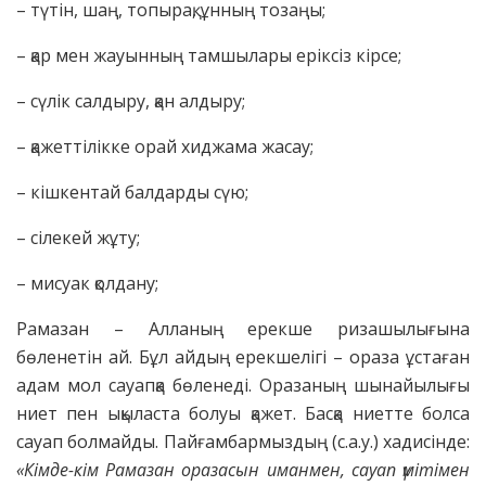
– түтін, шаң, топырақ, ұнның тозаңы;
– қар мен жауынның тамшылары еріксіз кірсе;
– сүлік салдыру, қан алдыру;
– қажеттілікке орай хиджама жасау;
– кішкентай балдарды сүю;
– сілекей жұту;
– мисуак қолдану;
Рамазан – Алланың ерекше ризашылығына
бөленетін ай. Бұл айдың ерекшелігі – ораза ұстаған
адам мол сауапқа бөленеді. Оразаның шынайылығы
ниет пен ықыласта болуы қажет. Басқа ниетте болса
сауап болмайды. Пайғамбармыздың (с.а.у.) хадисінде:
«Кімде-кім Рамазан оразасын иманмен, сауап үмітімен