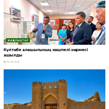
ЖАҢАЛЫҚТАР
Күлтөбе қалашығының көшпелі көрмесі
ашылды
06.08.2026