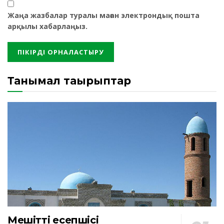
Жаңа жазбалар туралы маған электрондық пошта
арқылы хабарлаңыз.
Танымал тақырыптар
Мешіттің есепшісі