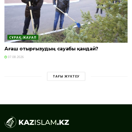
СҰРАҚ-ЖАУАП
Ағаш отырғызудың сауабы қандай?
07.08.2026
ТАҒЫ ЖҮКТЕУ