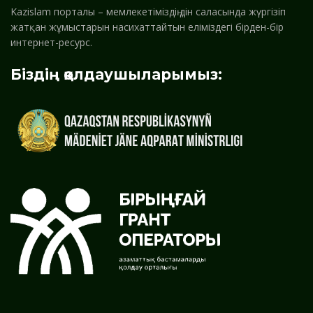
Kazislam порталы – мемлекетіміздің дін саласында жүргізіп
жатқан жұмыстарын насихаттайтын еліміздегі бірден-бір
интернет-ресурс.
Біздің қолдаушыларымыз: