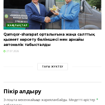
ЖАҢАЛЫҚТАР
Qamqor-sharapat орталығына жаңа салттық
қызмет көрсету бөлімшесі мен арнайы
автокөлік табысталды
27.07.2026
ТАҒЫ ЖҮКТЕУ
Пікір қалдыру
Э-пошта мекенжайыңыз жарияланбайды.
Міндетті өрістер
*
таңбаланған