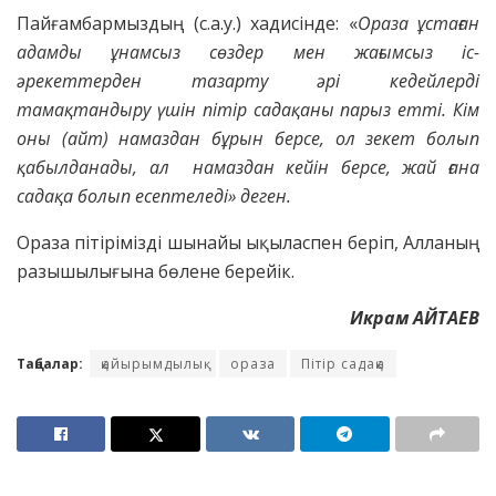
Пайғамбармыздың (с.а.у.) хадисінде: «
О
раза ұстаған
адамды ұнамсыз сөздер мен жағымсыз іс-
әрекеттерден тазарту әрі кедейлерді
тамақтандыру үшін пітір садақаны парыз етті. Кім
оны (айт) намаздан бұрын берсе, ол зекет болып
қабылданады, ал намаздан кейін берсе, жай ғана
садақа болып есептеледі» деген.
Ораза пітірімізді шынайы ықыласпен беріп, Алланың
разышылығына бөлене берейік.
Икрам АЙТАЕВ
Таңбалар:
қайырымдылық
ораза
Пітір садақа