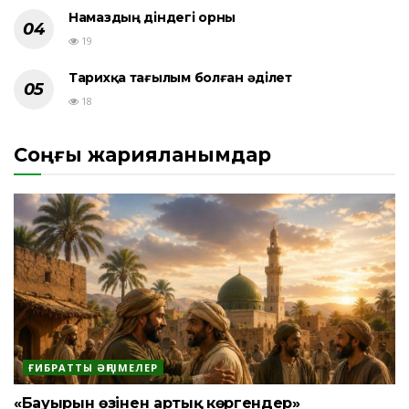
Намаздың діндегі орны
19
Тарихқа тағылым болған әділет
18
Соңғы жарияланымдар
ҒИБРАТТЫ ӘҢГІМЕЛЕР
«Бауырын өзінен артық көргендер»