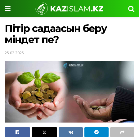
Пітір садақасын беру
міндет пе?
25.02.2025