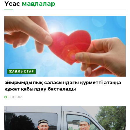
Ұқсас
мақалалар
ЖАҢАЛЫҚТАР
Қайырымдылық саласындағы құрметті атаққа
құжат қабылдау басталады
03.08.2026