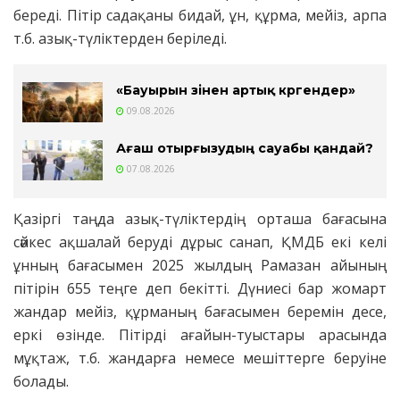
береді. Пітір садақаны бидай, ұн, құрма, мейіз, арпа
т.б. азық-түліктерден беріледі.
«Бауырын өзінен артық көргендер»
09.08.2026
Ағаш отырғызудың сауабы қандай?
07.08.2026
Қазіргі таңда азық-түліктердің орташа бағасына
сәйкес ақшалай беруді дұрыс санап, ҚМДБ екі келі
ұнның бағасымен 2025 жылдың Рамазан айының
пітірін 655 теңге деп бекітті. Дүниесі бар жомарт
жандар мейіз, құрманың бағасымен беремін десе,
еркі өзінде. Пітірді ағайын-туыстары арасында
мұқтаж, т.б. жандарға немесе мешіттерге беруіне
болады.