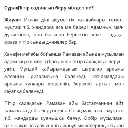
Сұрақ: Пітір садақасын беру міндет пе?
Жауап:
Ислам діні әлеуметтік жағдайлары төмен,
мұқтаж т.б. жандарға аса мән береді. Адамның мал-
дүниесінен, жан басынан берілетін зекет, садақа,
ораза пітір сынды дүниелер бар.
Ханафи мәзһабы бойынша Рамазан айында мұсылман
адамның өзі және отбасы үшін пітір садақасын беруі –
уәжіп. Мұндай қайырымдылық шаралар арқылы
Алланың ризалығына бөленеді. Игі-амалдары
арқылы күнәлары кешіріліп, берекесі артып, мол
сауапқа бөленеді.
Пітір садақасын Рамазан айы басталғаннан айт
намазына дейін беруі керек. Оның мақсаты – мұқтаж
т.б. жандарды қуанышқа бөлеу. Әрбір мұсылман,
өзінің және асырауындағы жанұя мүшелерінің атынан