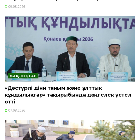
09.08.2026
ЖАҢАЛЫҚТАР
«Дәстүрлі діни таным және ұлттық
құндылықтар» тақырыбында дөңгелек үстел
өтті
07.08.2026