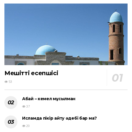
Мешіттің есепшісі
53
Абай – кемел мұсылман
37
Исламда пікір айту әдебі бар ма?
20