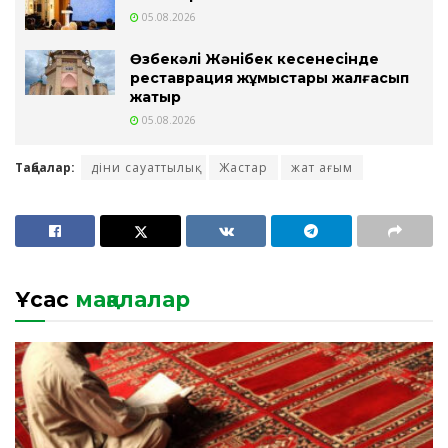
05.08.2026
Өзбекәлі Жәнібек кесенесінде
реставрация жұмыстары жалғасып
жатыр
05.08.2026
Таңбалар:
діни сауаттылық
Жастар
жат ағым
Ұқсас
мақалалар