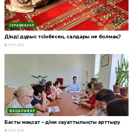
СҰРАҚ-ЖАУАП
Дінді дұрыс түсінбесең, салдары не болмақ?
18.07.2026
ЖАҢАЛЫҚТАР
Басты мақсат – діни сауаттылықты арттыру
18.07.2026