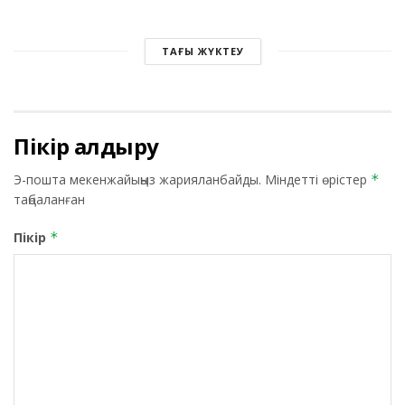
ТАҒЫ ЖҮКТЕУ
Пікір қалдыру
Э-пошта мекенжайыңыз жарияланбайды.
Міндетті өрістер
*
таңбаланған
Пікір
*