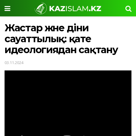
Жастар және діни
сауаттылық: қате
идеологиядан сақтану
03.11.2024