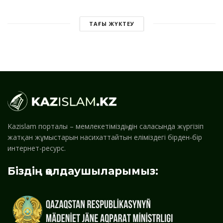
ТАҒЫ ЖҮКТЕУ
Kazislam порталы – мемлекетіміздің дін саласында жүргізіп
жатқан жұмыстарын насихаттайтын еліміздегі бірден-бір
интернет-ресурс.
Біздің қолдаушыларымыз: