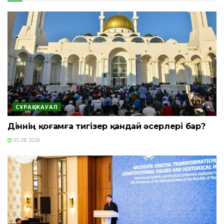
СҰРАҚ-ЖАУАП
Діннің қоғамға тигізер қандай әсерлері бар?
05.08.2026