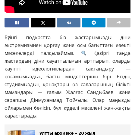
Бүгінгі подкастта біз жастарымызды діни
экстремизмнен қорғау және осы бағыттағы өзекті
мәселелерді талқылаймыз.
Қазіргі таңда
жастардың діни сауаттылығын арттырып, оларды
қауіпті идеологиялардан сақтандыру —
қоғамымыздың басты міндеттерінің бірі. Біздің
студиямыздың қонақтары өз салаларының білікті
мамандары — ғалым Жалғас Сандыбаев және
сарапшы Дінмұхаммад Тойғылы. Олар маңызды
ойларымен бөлісіп, бұл күрделі мәселені жан-жақты
қарастырады.
Ұлттық архивке – 20 жыл