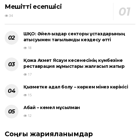
Мешіттің есепшісі
34
ШҚО: Әйел-қыздар секторы ұстаздарының
қатысуымен тағылымды кездесу өтті
18
Қожа Ахмет Ясауи кесенесінің күмбезіне
реставрация жұмыстары жалғасып жатыр
17
Қызметке адал болу – көркем мінез көрінісі
15
Абай – кемел мұсылман
12
Соңғы жарияланымдар