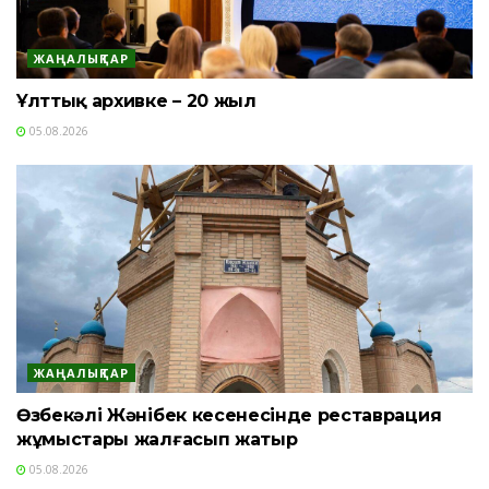
ЖАҢАЛЫҚТАР
Ұлттық архивке – 20 жыл
05.08.2026
ЖАҢАЛЫҚТАР
Өзбекәлі Жәнібек кесенесінде реставрация
жұмыстары жалғасып жатыр
05.08.2026