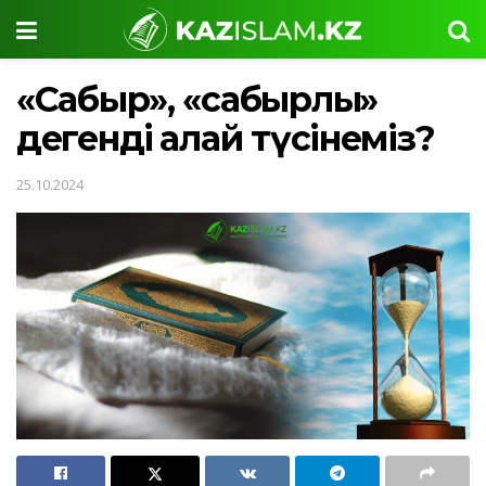
«Сабыр», «сабырлық»
дегенді қалай түсінеміз?
25.10.2024