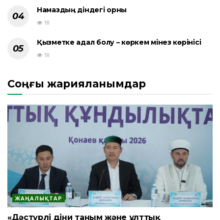
Намаздың діндегі орны
18
Қызметке адал болу – көркем мінез көрінісі
18
Соңғы жарияланымдар
ЖАҢАЛЫҚТАР
«Дәстүрлі діни таным және ұлттық