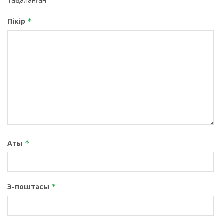
таңбаланған
Пікір
*
Аты
*
Э-поштасы
*