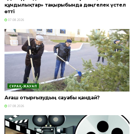
құндылықтар» тақырыбында дөңгелек үстел
өтті
07.08.2026
СҰРАҚ-ЖАУАП
Ағаш отырғызудың сауабы қандай?
07.08.2026