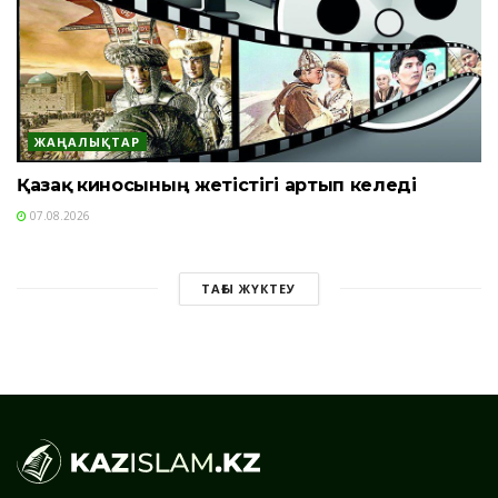
ЖАҢАЛЫҚТАР
Қазақ киносының жетістігі артып келеді
07.08.2026
ТАҒЫ ЖҮКТЕУ