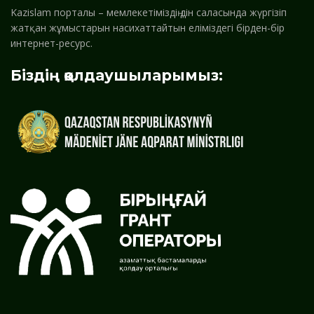
Kazislam порталы – мемлекетіміздің дін саласында жүргізіп
жатқан жұмыстарын насихаттайтын еліміздегі бірден-бір
интернет-ресурс.
Біздің қолдаушыларымыз: