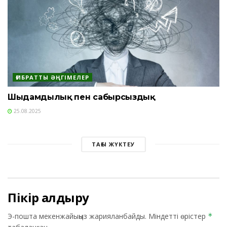
ҒИБРАТТЫ ӘҢГІМЕЛЕР
Шыдамдылық пен сабырсыздық
25.08.2025
ТАҒЫ ЖҮКТЕУ
Пікір қалдыру
Э-пошта мекенжайыңыз жарияланбайды.
Міндетті өрістер
*