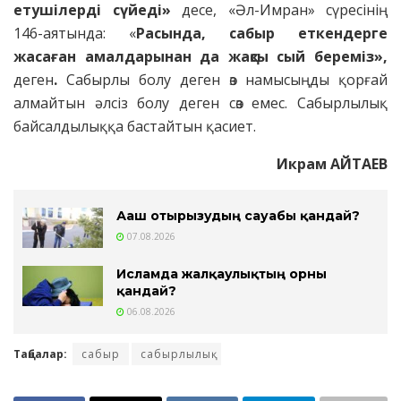
етушілерді сүйеді»
десе, «Әл-Имран» сүресінің
146-аятында: «
Расында, сабыр еткендерге
жасаған амалдарынан да жақсы сый береміз»,
деген
.
Сабырлы болу деген өз намысыңды қорғай
алмайтын әлсіз болу деген сөз емес. Сабырлылық
байсалдылыққа бастайтын қасиет.
Икрам АЙТАЕВ
Ағаш отырғызудың сауабы қандай?
07.08.2026
Исламда жалқаулықтың орны
қандай?
06.08.2026
Таңбалар:
сабыр
сабырлылық