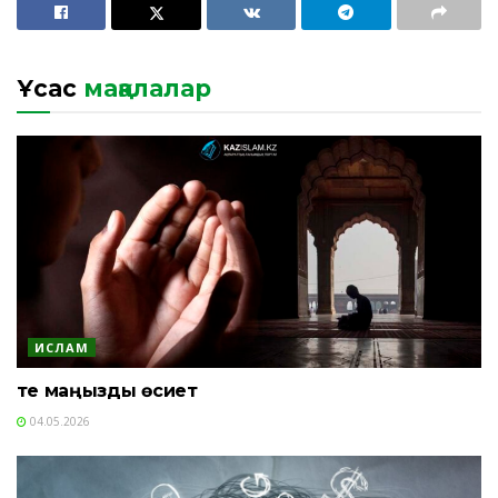
Ұқсас
мақалалар
ИСЛАМ
Өте маңызды өсиет
04.05.2026