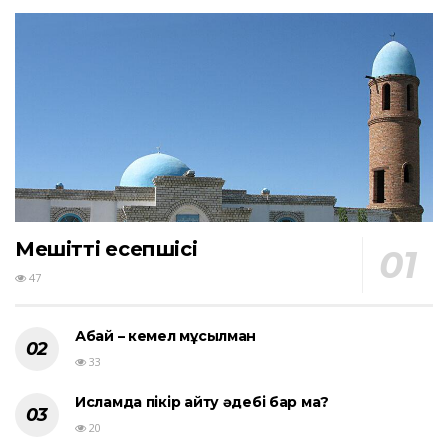
Мешіттің есепшісі
47
Абай – кемел мұсылман
33
Исламда пікір айту әдебі бар ма?
20