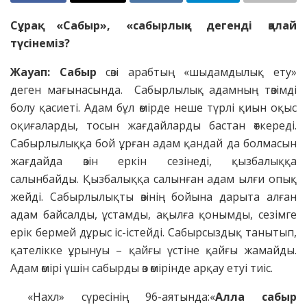
Сұрақ: «Сабыр», «сабырлық» дегенді қалай
түсінеміз?
Жауап: С
абыр
сөзі арабтың «шыдамдылық ету»
деген мағынасында. Сабырлылық адамның төзімді
болу қасиеті. Адам бұл өмірде неше түрлі қиын оқыс
оқиғаларды, тосын жағдайларды бастан өткереді.
Сабырлылыққа бой ұрған адам қандай да болмасын
жағдайда өзін еркін сезінеді, қызбалыққа
салынбайды. Қызбалыққа салынған адам ылғи опық
жейді. Сабырлылықты өзінің бойына дарыта алған
адам байсалды, ұстамды, ақылға қонымды, сезімге
ерік бермей дұрыс іс-істейді. Сабырсыздық танытып,
қате­лікке ұрынуы – қайғы үстіне қайғы жа­майды.
Адам өмірі үшін сабырды өз өмірінде арқау етуі тиіс.
«Нахл» сүресінің 96-аятында:«
Алла сабыр