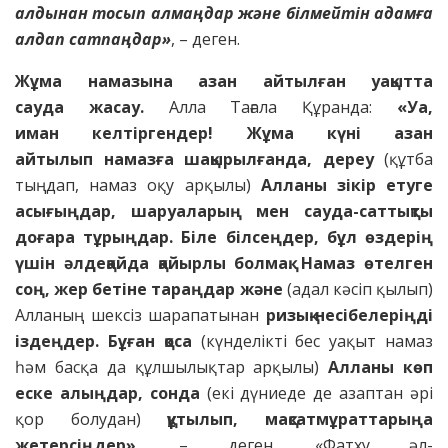
алдынан
тосып алмаңдар және білмейтін адамға
алдап
сатпаңдар»
, – деген.
Жұма намазына азан айтылған уақытта
сауда
жасау.
Алла Тағала Құранда:
«Уа,
иман
келтіргендер! Жұма күні азан
айтылып намазға шақырылғанда, дереу
(құтба
тыңдап, намаз оқу арқылы)
Алланы зікір етуге
асығыңдар, шаруаларың мен сауда-саттықты
доғара тұрыңдар. Біле білсеңдер, бұл өздерің
үшін әлдеқайда қайырлы болмақ. Намаз өтелген
соң, жер бетіне тараңдар және
(адал кәсіп қылып)
Алланың шексіз шарапатынан
ризық-несібелеріңді
іздеңдер. Бұған қоса
(күнделікті бес уақыт намаз
һәм басқа да құлшылықтар арқылы)
Алланы көп
еске алыңдар, сонда
(екі дүниеде де азаптан әрі
қор болудан)
құтылып, мақсатмұраттарыңа
жетерсіңдер»
, – деген. «Фатху әл-