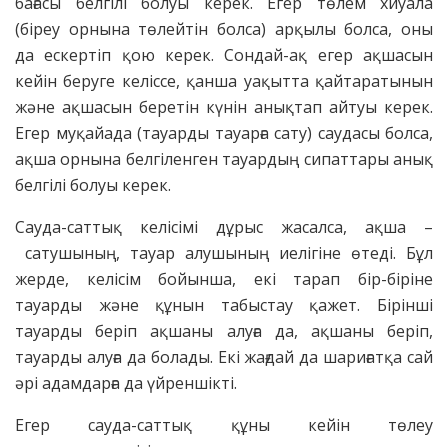
бағасы белгілі болуы керек. Егер төлем хиуала
(біреу орнына төлейтін болса) арқылы болса, оны
да ескертіп қою керек. Сондай-ақ егер ақшасын
кейін беруге келіссе, қанша уақытта қайтаратынын
және ақшасын беретін күнін анықтап айтуы керек.
Егер муқайада (тауарды тауарға сату) саудасы болса,
ақша орнына белгіленген тауардың сипаттары анық
белгілі болуы керек.
Сауда-саттық келісімі дұрыс жасалса, ақша –
сатушының, тауар алушының иелігіне өтеді. Бұл
жерде, келісім бойынша, екі тарап бір-біріне
тауарды және құнын табыстау қажет. Бірінші
тауарды беріп ақшаны алуға да, ақшаны беріп,
тауарды алуға да болады. Екі жағдай да шариғатқа сай
әрі адамдарға да үйреншікті.
Егер сауда-саттық құны кейін төлеу