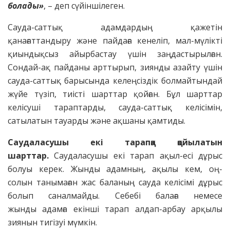
болады»
, – деп сүйіншілеген.
Сауда-саттық адамдардың қажетін
қанағаттандыру және пайдаға кенеліп, мал-мүлікті
қиындықсыз айырбастау үшін заңдастырылған.
Сондай-ақ пайданы арттырып, зиянды азайту үшін
сауда-саттық барысында келеңсіздік болмайтындай
жүйе түзіп, тиісті шарттар қойған. Бұл шарттар
келісуші тараптарды, сауда-саттық келісімін,
сатылатын тауарды және ақшаны қамтиды.
Саудаласушы екі тарапқа
қойылатын
шарттар.
Саудаласушы екі тарап ақыл-есі дұрыс
болуы керек. Жынды адамның, ақылы кем, оң-
солын танымаған жас баланың сауда келісімі дұрыс
болып саналмайды. Себебі балаға немесе
жынды адамға екінші тарап алдап-арбау арқылы
зиянын тигізуі мүмкін.