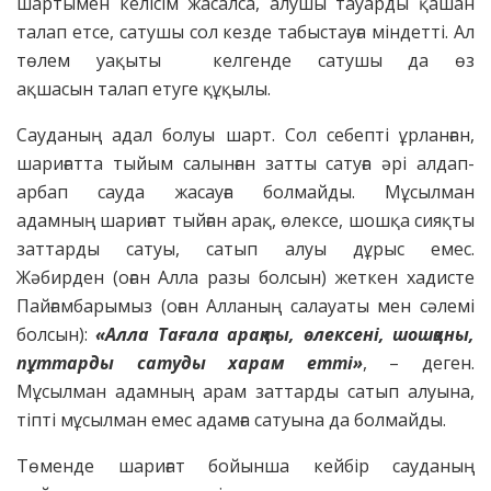
шартымен келісім жасалса, алушы тауарды қашан
талап етсе, сатушы сол кезде табыстауға міндетті. Ал
төлем уақыты келгенде сатушы да өз
ақшасын талап етуге құқылы.
Сауданың адал болуы шарт. Сол себепті ұрланған,
шариғатта тыйым салынған затты сатуға әрі алдап-
арбап сауда жасауға болмайды. Мұсылман
адамның шариғат тыйған арақ, өлексе, шошқа сияқты
заттарды сатуы, сатып алуы дұрыс емес.
Жәбирден (оған Алла разы болсын) жеткен хадисте
Пайғамбарымыз (оған Алланың салауаты мен сәлемі
болсын):
«Алла Тағала
арақты, өлексені, шошқаны,
пұттарды сатуды харам
етті»
, – деген.
Мұсылман адамның арам заттарды сатып алуына,
тіпті мұсылман емес адамға сатуына да болмайды.
Төменде шариғат бойынша кейбір сауданың