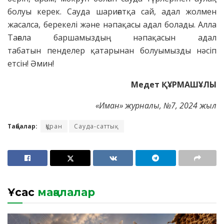
болуы керек. Сауда шариғатқа сай, адал жолмен
жасалса, берекелі және нәпақасы адал болады. Алла
Тағала баршамыздың нәпақасын адал
табатын пенделер қатарынан болуымызды нәсіп
етсін! Әмин!
Медет ҚҰРМАШҰЛЫ
«Иман» журналы, №7
, 2024 жыл
Таңбалар:
Құран
Сауда-саттық
Ұқсас
мақалалар