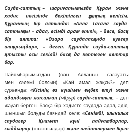
Сауда-саттық – шариғатымызда Құран және
хадис негізінде бекітілген құқықтық келісім.
Құранның бір аятында: «Алла Тағала сауда-
саттықты – адал, өсімді арам етті», – десе, басқа
бір аятта: «Өзара саудаласқанда куәгер
шақырыңдар», – деген. Құранда сауда-саттыққа
қатысты осы секілді басқа да көптеген аяттар
бар.
Пайғамбарымыздан (оған Алланың салауаты
мен сәлемі болсын) «Қай амал жақсы?» деп
сұрағанда:
«Кісінің өз күшімен еңбек етуі және
адалдықпен
жасалған
(мәбрур)
сауда-саттық»
, – деп
жауап берген. Басқа бір хадисте саудада адал, әділ,
шыншыл болуды баяндай келе:
«Сенімді, шыншыл
саудагер
Қиямет күні пайғамбарлар,
сыддықтар
(шыншылдар)
және шейіттермен бірге