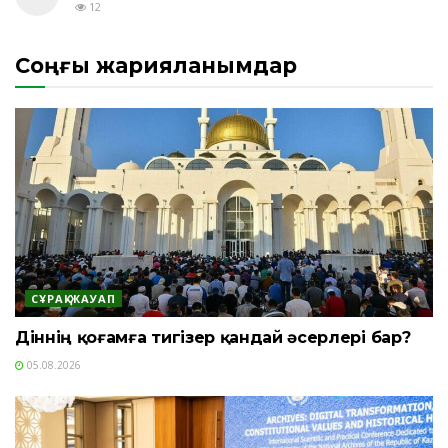
12
Соңғы жарияланымдар
СҰРАҚ-ЖАУАП
Діннің қоғамға тигізер қандай әсерлері бар?
05.08.2026