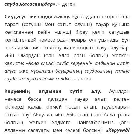
сауда
жасаспаңдар»
, – деген.
Сауда үстіне сауда жасау.
Бұл сауданың көрінісі екі
тарап (сатушы мен сатып алушы) тауар құнына
келіскеннен кейін үшінші біреу келіп сатушыға
келісілгендей немесе одан жоғары құн ұсынады. Бұл
істе адамға зиян келтіру және көңілге қаяу салу бар.
Ибн Омардан (оған Алла разы болсын) жеткен
хадисте:
«Алла елшісі сауда керуеннің алдынан
күтіп
алуға және мұсылман бауырының саудасының
үстіне
сауда жасауға тыйым салды»
, – деген.
Керуеннің алдынан күтіп алу.
Ауылдан
немесе басқа қаладан тауар алып келген
кісілерді қалаға кірмей тосып алып, тауарларын
сатып алу. Абдулла ибн Аббастан (оған Алла разы
болсын) жеткен хадисте Пайғамбарымыз (оған
Алланың салауаты мен сәлемі болсын):
«Керуенді