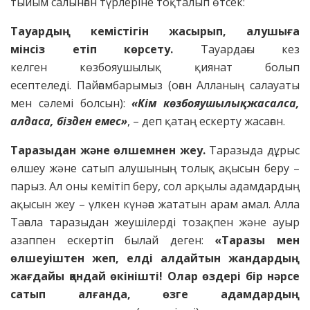
тыйым салынған түрлеріне тоқталып өтсек:
Тауардың кемістігін жасырып, алушыға
мінсіз
етіп көрсету.
Тауардағы кез
келген көзбояушылық қиянат болып
есептеледі. Пайғамбарымыз (оған Алланың салауаты
мен сәлемі болсын):
«Кім көзбояушылық жасалса,
алдаса, бізден
емес»
, – деп қатаң ескерту жасаған.
Таразыдан және өлшемнен жеу.
Таразыда дұрыс
өлшеу және сатып алушының толық ақысын беру –
парыз. Ал оны кемітіп беру, сол арқылы адамдардың
ақысын жеу – үлкен күнәға жататын арам амал. Алла
Тағала таразыдан жеушілерді тозақпен және ауыр
азаппен ескертіп былай деген:
«Таразы мен
өлшеуіштен жеп, елді алдайтын жандардың
жағдайы қандай өкінішті! Олар өздері бір нәрсе
сатып алғанда, өзге адамдардың