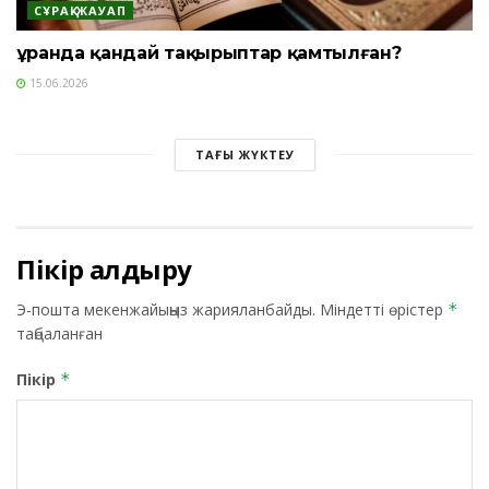
СҰРАҚ-ЖАУАП
Құранда қандай тақырыптар қамтылған?
15.06.2026
ТАҒЫ ЖҮКТЕУ
Пікір қалдыру
Э-пошта мекенжайыңыз жарияланбайды.
Міндетті өрістер
*
таңбаланған
Пікір
*