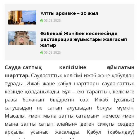
Ұлттық архивке – 20 жыл
05.08.2026
Өзбекәлі Жәнібек кесенесінде
реставрация жұмыстары жалғасып
жатыр
05.08.2026
Сауда-саттық келісіміне қойылатын
шарттар.
Саудасаттық келісімі ижаб және қабулдан
тұрады. Ижаб және қабул шарттары сауда-саттық
кезінде қолданылады. Бұл – екі тараптың келісімге
разы болғанын білдіретін сөз. Ижаб (ұсыныс)
сатушыдан не сатып алушыдан болуы мүмкін.
Мысалы, «мен мына затты сатамын» немесе «мен
мына затты сатып алайын» деген сияқты сөздер
арқылы ұсыныс жасалады. Қабул (қабылдау)