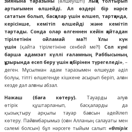
зиянына
таразыны
(өлшеуішті)
лықа толтырып
артығымен
өлшейді. Ал өздері бір нәрсе
сататын болып, басқалар үшін өлшеп, тартқанда,
керісінше, кемітіп өлшейді және кемітіп
тартады. Сонда олар өлгеннен кейін
қайтадан
тірілетінін ойламай ма?! Ұлы күн
үшін
(қайта тірілетініне сенбей ме?!)
Сол күні
барша адамзат күллі
ғаламның Раббысының
құзырында есеп беру үшін
қабірінен түрегеледі»
, –
деген. Мұсылман адам таразымен өлшеуде әділ
болуы, тіпті өлшегенде кішкене асырып беріп, алған
кезде дәл алғаны абзал.
Нәжаш (баға көтеру).
Тауарды алуға
өтірік құштарланып, басқаларды да
қызықтыру арқылы тауар бағасын әдейілеп
көтеру. Пайғамбарымыз (оған Алланың салауаты мен
сәлемі болсын) бұл нәрсеге тыйым салып:
«Өтірік