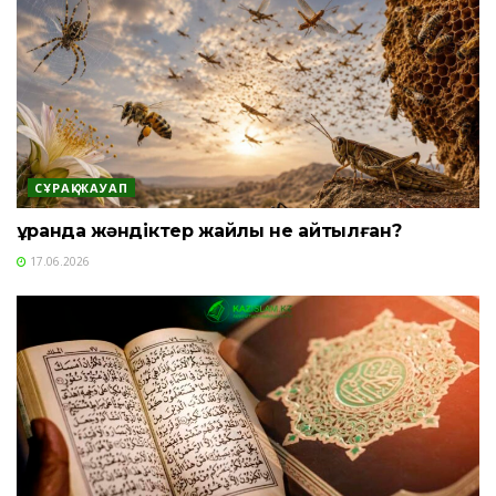
СҰРАҚ-ЖАУАП
Құранда жәндіктер жайлы не айтылған?
17.06.2026