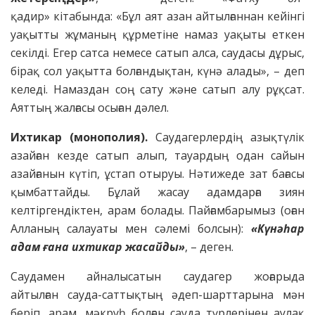
қадир» кітабында: «Бұл аят азан айтылғаннан кейінгі
уақытты жұманың құрметіне намаз уақыты еткен
секілді. Егер сатса немесе сатып алса, саудасы дұрыс,
бірақ сол уақытта болғандықтан, күнә алады», – деп
келеді. Намаздан соң сату және сатып алу рұқсат.
Аяттың жалғасы осыған дәлел.
Ихтикар (монополия).
Саудагерлердің азықтүлік
азайған кезде сатып алып, тауардың одан сайын
азайғанын күтіп, ұстап отыруы. Нәтижеде зат бағасы
қымбаттайды. Бұлай жасау адамдарға зиян
келтіргендіктен, арам болады. Пайғамбарымыз (оған
Алланың салауаты мен сәлемі болсын):
«Күнәһар
адам ғана ихтикар жасайды»
, – деген.
Саудамен айналысатын саудагер жоғарыда
айтылған сауда-саттықтың әдеп-шарттарына мән
беріп, арам, мәкруһ болған сауда түрлерінен аулақ