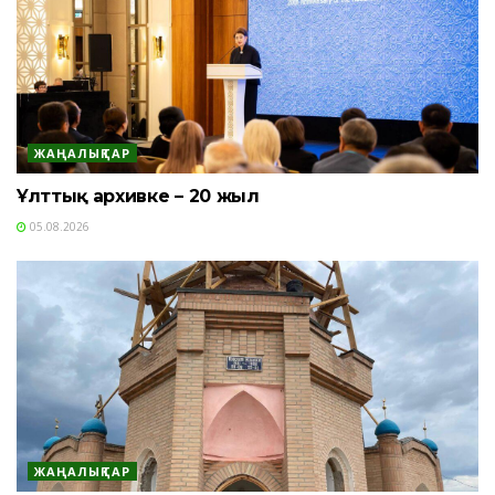
ЖАҢАЛЫҚТАР
Ұлттық архивке – 20 жыл
05.08.2026
ЖАҢАЛЫҚТАР