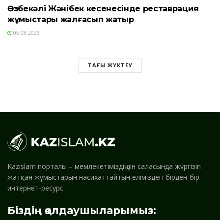
Өзбекәлі Жәнібек кесенесінде реставрация
жұмыстары жалғасып жатыр
05.08.2026
ТАҒЫ ЖҮКТЕУ
Kazislam порталы – мемлекетіміздің дін саласында жүргізіп
жатқан жұмыстарын насихаттайтын еліміздегі бірден-бір
интернет-ресурс.
Біздің қолдаушыларымыз: