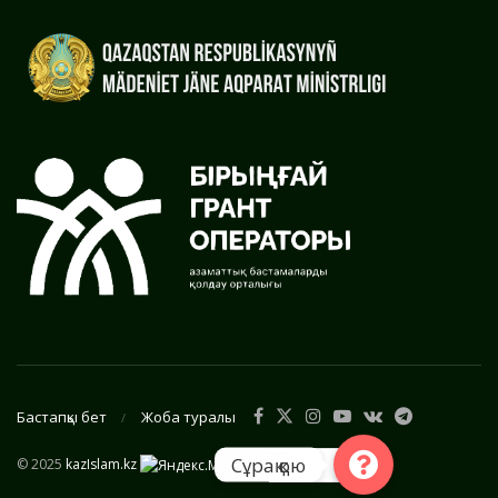
Бастапқы бет
Жоба туралы
Сұрақ қою
© 2025
kazIslam.kz