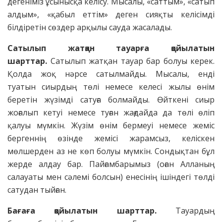
дегеніміз ұсынысқа келісу. Мысалы, «саттым», «сатып
алдым», «қабыл еттім» деген сияқты келісімді
білдіретін сөздер арқылы сауда жасалады.
Сатылып жатқан тауарға қойылатын
шарттар.
Сатылып жатқан тауар бар болуы керек.
Қолда жоқ нәрсе сатылмайды. Мысалы, енді
туатын сиырдың төлі немесе келесі жылы өнім
беретін жүзімді сатуға болмайды. Өйткені сиыр
жоғалып кетуі немесе туған жағдайда да төлі өліп
қалуы мүмкін. Жүзім өнім бермеуі немесе жеміс
бергеннің өзінде жемісі жарамсыз, келіскен
мөлшерден аз не көп болуы мүмкін. Сондықтан бұл
жерде алдау бар. Пайғамбарымыз (оған Алланың
салауаты мен сәлемі болсын) енесінің ішіндегі төлді
сатудан тыйған.
Бағаға қойылатын шарттар.
Тауардың