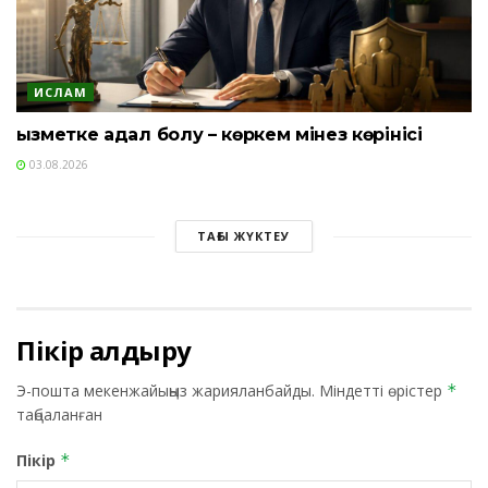
ИСЛАМ
Қызметке адал болу – көркем мінез көрінісі
03.08.2026
ТАҒЫ ЖҮКТЕУ
Пікір қалдыру
Э-пошта мекенжайыңыз жарияланбайды.
Міндетті өрістер
*
таңбаланған
Пікір
*