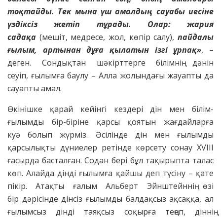
тоқтайды. Тек мына
үш амалдың сауабы иесіне
үздіксіз
жетіп тұрады. Олар: жария
садақа
(мешіт, медресе, жол, көпір салу),
пайдалы
ғылым, артынан дұға қыла
тын ізгі ұрпақ»
, –
деген. Сондықтан шәкірттерге білімнің дәнін
сеуіп, ғылымға баулу – Алла жолындағы жауапты да
сауапты амал.
Өкінішке қарай кейінгі кездері дін мен білім-
ғылымды бір-біріне қарсы қоятын жағдайларға
куә болып жүрміз. Әсілінде дін мен ғылымды
қарсылықты дүниелер ретінде көрсету сонау XVIII
ғасырда басталған. Содан бері бұл тақырыпта талас
көп. Алайда дінді ғылымға қайшы деп түсіну – қате
пікір. Атақты ғалым Альберт Эйнштейннің өзі
бір дәрісінде дінсіз ғылымды балдақсыз ақсаққа, ал
ғылымсыз дінді таяқсыз соқырға теңеп, діннің