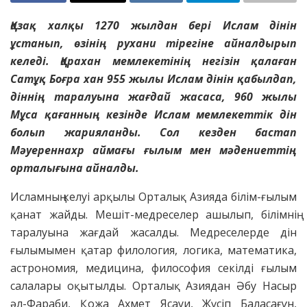
Қазақ халқы 1270 жылдан бері Ислам дінін
ұстанып, өзінің рухани тірегіне айналдырып
келеді. Қарахан мемлекетінің негізін қалаған
Сатұқ Боғра хан 955 жылы Ислам дінін қабылдап,
діннің таралуына жағдай жасаса, 960 жылы
Мұса қағанның кезінде Ислам мемлекеттік дін
болып жарияланды. Сол кезден бастап
Мәуереннахр аймағы ғылым мен мәдениеттің
орталығына айналды.
Исламның келуі арқылы Орталық Азияда білім-ғылым
қанат жайды. Мешіт-медреселер ашылып, білімнің
таралуына жағдай жасалды. Медреселерде дін
ғылымымен қатар филология, логика, математика,
астрономия, медицина, философия секілді ғылым
салалары оқытылды. Орталық Азиядан Әбу Насыр
әл-Фараби, Қожа Ахмет Ясауи, Жүсіп Баласағұн,