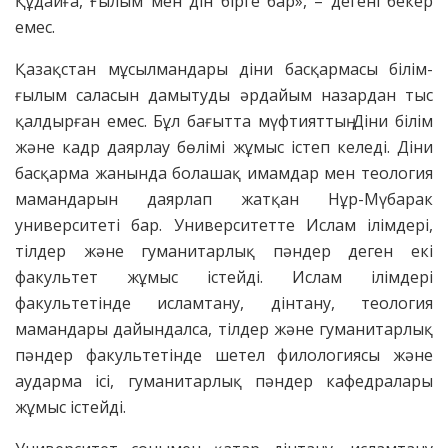
Құдайға, Ғылым мен дін бірге бар», – дегені бекер
емес.
Қазақстан мұсылмандары діни басқармасы білім-
ғылым саласын дамытуды әрдайым назардан тыс
қалдырған емес. Бұл бағытта мүфтияттың Діни білім
және кадр даярлау бөлімі жұмыс істеп келеді. Діни
басқарма жанында болашақ имамдар мен теология
мамандарын даярлап жатқан Нұр-Мүбарак
университеті бар. Университетте Ислам ілімдері,
тілдер және гуманитарлық пәндер деген екі
факультет жұмыс істейді. Ислам ілімдері
факультетінде исламтану, дінтану, теология
мамандары дайындалса, тілдер және гуманитарлық
пәндер факультетінде шетел филологиясы және
аударма ісі, гуманитарлық пәндер кафедралары
жұмыс істейді.