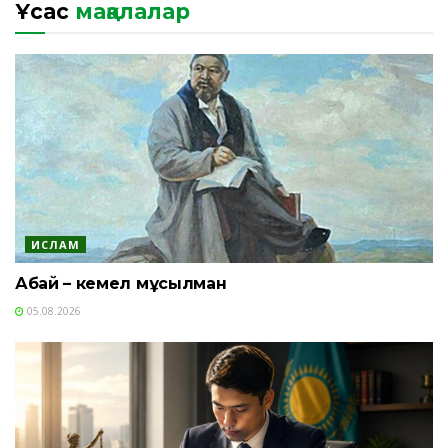
Ұқсас
мақалалар
ИСЛАМ
Абай – кемел мұсылман
05.08.2026