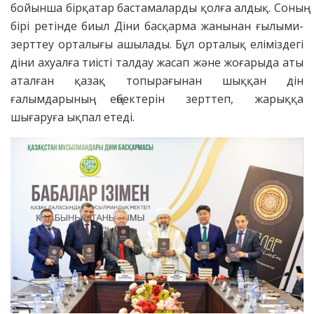
бойынша бірқатар бастамаларды қолға алдық. Соның
бірі ретінде биыл Діни басқарма жанынан ғылыми-
зерттеу орталығы ашылады. Бұл орталық еліміздегі
діни ахуалға тиісті талдау жасап және жоғарыда аты
аталған қазақ топырағынан шыққан дін
ғалымдарының еңбектерін зерттеп, жарыққа
шығаруға ықпал етеді.