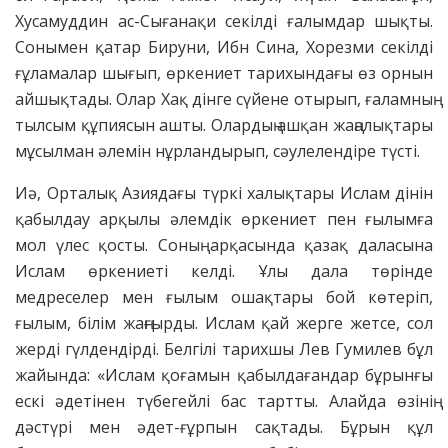
Хусамуддин ас-Сығанақи секілді ғалымдар шықты.
Сонымен қатар Бируни, Ибн Сина, Хорезми секілді
ғұламалар шығып, өркениет тарихындағы өз орнын
айшықтады. Олар Хақ дінге сүйене отырып, ғаламның
тылсым құпиясын ашты. Олардың ашқан жаңалықтары
мұсылман әлемін нұрландырып, сәулелендіре түсті.
Иә, Орталық Азиядағы түркі халықтары Ислам дінін
қабылдау арқылы әлемдік өркениет пен ғылымға
мол үлес қосты. Соның арқасында қазақ даласына
Ислам өркениеті келді. Ұлы дала төрінде
медреселер мен ғылым ошақтары бой көтеріп,
ғылым, білім жаңғырды. Ислам қай жерге жетсе, сол
жерді гүлдендірді. Белгілі тарихшы Лев Гумилев бұл
жайында: «Ислам қоғамын қабылдағандар бұрынғы
ескі әдетінен түбегейлі бас тартты. Алайда өзінің
дәстүрі мен әдет-ғұрпын сақтады. Бұрын құл