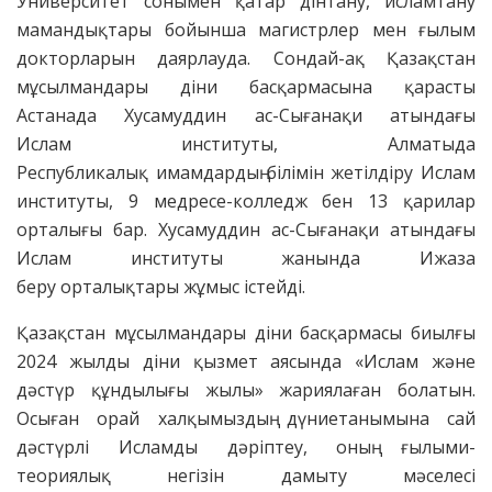
Университет сонымен қатар дінтану, исламтану
мамандықтары бойынша магистрлер мен ғылым
докторларын даярлауда. Сондай-ақ Қазақстан
мұсылмандары діни басқармасына қарасты
Астанада Хусамуддин ас-Сығанақи атындағы
Ислам институты, Алматыда
Республикалық имамдардың білімін жетілдіру Ислам
институты, 9 медресе-колледж бен 13 қарилар
орталығы бар. Хусамуддин ас-Сығанақи атындағы
Ислам институты жанында Ижаза
беру орталықтары жұмыс істейді.
Қазақстан мұсылмандары діни басқармасы биылғы
2024 жылды діни қызмет аясында «Ислам және
дәстүр құндылығы жылы» жариялаған болатын.
Осыған орай халқымыздың дүниетанымына сай
дәстүрлі Исламды дәріптеу, оның ғылыми-
теориялық негізін дамыту мәселесі