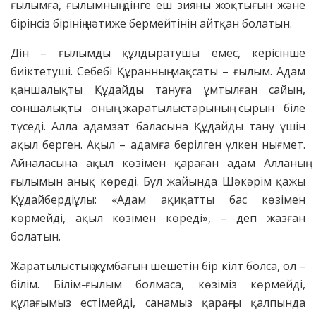
ғылымға, ғылымның дінге еш зияны жоқтығын және
бірінсіз бірінің нәтиже бермейтінін айтқан болатын.
Дін – ғылымды құлдыратушы емес, керісінше
биіктетуші. Себебі Құранның мақсаты – ғылым. Адам
қаншалықты Құдайды тануға ұмтылған сайын,
соншалықты оның жаратылыстарының сырын біле
түседі. Алла адамзат баласына Құдайды тану үшін
ақыл берген. Ақыл – адамға берілген үлкен нығмет.
Айналасына ақыл көзімен қараған адам Алланың
ғылымын анық көреді. Бұл жайында Шәкәрім қажы
Құдайбердіұлы: «Адам ақиқатты бас көзімен
көрмейді, ақыл көзімен көреді», – деп жазған
болатын.
Жаратылыстың жұмбағын шешетін бір кілт болса, ол –
білім. Білім-ғылым болмаса, көзіміз көрмейді,
құлағымыз естімейді, санамыз қараңғы қалпында