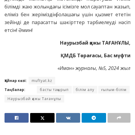
білімді жаю жолындағы ісімізге мол сауаптан жазып,
еліміз бен жеріміздің болашағы үшін қызмет ететін
зейінді де парасатты шәкірттер тәрбиелеуді нәсіп
етсін! Әмин!
Наурызбай қажы ТАҒАНҰЛЫ,
ҚМДБ Төрағасы, Бас мүфти
«Иман» журналы, №5
, 2024 жыл
Қайнар көзі:
muftyat.kz
Таңбалар:
басты тақырып
білім алу
ғылым-білім
Наурызбай қажы Тағанұлы