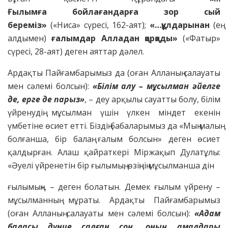
Ғылымға
бойлағандарға
зор сый
береміз»
(«Ниса» сүресі, 162-аят);
«…құлда
рынан
(ең
алдымен)
ғалымдар Ал
ладан қорқады»
(«Фатыр»
сүресі, 28-аят) деген аяттар дәлел.
Ардақты Пайғамбарымыз да (оған Алланың салауаты
мен сәлемі болсын):
«Білім алу – мұсылман әйел
ге
де, ерге де парыз»
, – деу арқылы сауатты болу, білім
үйренудің мұсылман үшін үлкен міндет екенін
үмбетіне өсиет етті. Біздің бабаларымыз да «Мың малың
болғанша, бір балаң ғалым болсын» деген өсиет
қалдырған. Алаш қайраткері Міржақып Дулатұлы:
«Әуелі үйренетін бір ғылымың, өзіңнің мұсылманша дін
ғылымың», – деген болатын. Демек ғылым үйрену –
мұсылманның мұраты. Ардақты Пайғамбарымыз
(оған Алланың салауаты мен сәлемі болсын):
«Адам
баласы дүние салған соң,
оның амалдары