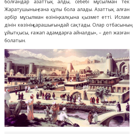
болғандар азаттық алды, себебі мұсылман тек
Жаратушының ғана құлы бола алады. Азаттық алған
әрбір мұсылман өзінің халқына қызмет етті. Ислам
дінін көзінің қарашығындай сақтады. Олар отбасының
ұйытқысы, ғажап адамдарға айналды», – деп жазған
болатын.