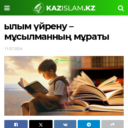
Ғылым үйрену –
мұсылманның мұраты
11.07.2024