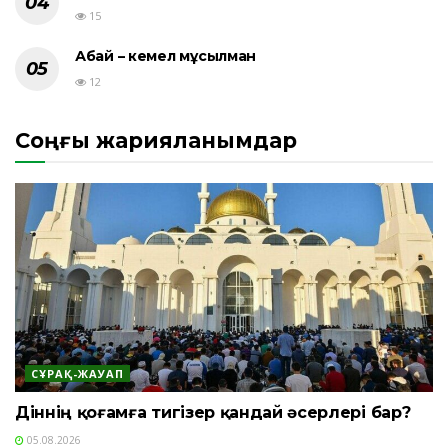
15
Абай – кемел мұсылман
12
Соңғы жарияланымдар
СҰРАҚ-ЖАУАП
Діннің қоғамға тигізер қандай әсерлері бар?
05.08.2026