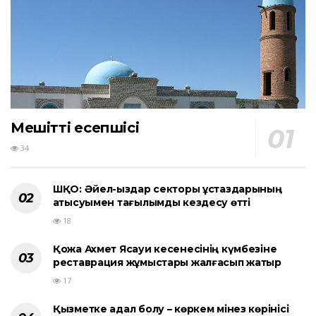
Мешіттің есепшісі
34
ШҚО: Әйел-қыздар секторы ұстаздарының
қатысуымен тағылымды кездесу өтті
18
Қожа Ахмет Ясауи кесенесінің күмбезіне
реставрация жұмыстары жалғасып жатыр
17
Қызметке адал болу – көркем мінез көрінісі