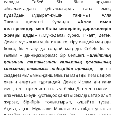
қалады. Себебі біз білім арқылы
айналамыздағы құбылыстарды ғана емес,
Құдайдың құдырет-күшін танимыз. Алла
Тағала қасиетті Құранда:
«Алла иман
келтіргендер мен білім иелерінің дәрежелерін
жоғары қояды»
(«Мүжәдала» сүресі, 11-аят) деген.
Демек мұсылман үшін иман келтіру қандай маңызды
болса, білім алу да сондай маңызды. Себебі білім-
ғылым – діннің ажырамас бір бөлшегі.
«Шейіт
тің
қанының тамшысынан ғалым
ның қаламының
сиясының тамшысы
әлдеқайда артық»
, – деген
сөздің өзі ғылымның қаншалықты маңызды һәм қадірлі
екенін аңғартып тұрғандай. Демек Ислам дін ғана
емес, ол – өркениет, ғылым, білім. Дін мен ғылым –
егіз ұғым. Екеуін құстың қос қанаты секілді қатар алып
жүрсек, бір-бірін толықтырып, күшейте түседі.
Ақиық ақын Мұқағали Мақатаевтың: «Қол ұстасып