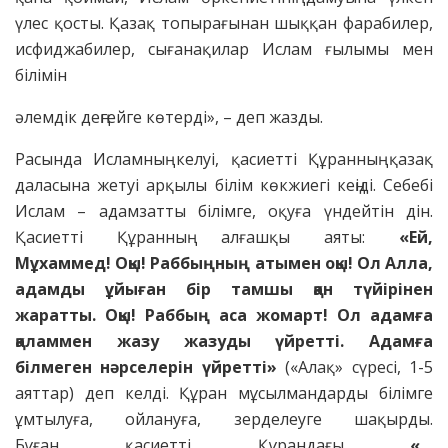
үлес қосты. Қазақ топырағынан шыққан фарабилер,
исфиджабилер, сығанақилар Ислам ғылымы мен
білімін
әлемдік деңгейге көтерді», – деп жазды.
Расында Исламның келуі, қасиетті Құранның қазақ
даласына жетуі арқылы білім көкжиегі кеңіді. Себебі
Ислам – адамзатты білімге, оқуға үндейтін дін.
Қасиетті Құранның алғашқы аяты:
«Ей,
Мұхаммед!
Оқы! Раббыңның атымен оқы! Ол Алла,
адамды ұйыған бір тамшы қан түйірінен
жаратты. Оқы! Раббың аса жомарт! Ол адамға
қаламмен жазу жазуды үйретті. Адамға
білмеген
нәрселерін үйретті»
(«Алақ» сүресі, 1-5
аяттар) деп келді. Құран мұсылмандарды білімге
ұмтылуға, ойлануға, зерделеуге шақырды.
Бұған қасиетті Құрандағы
«…