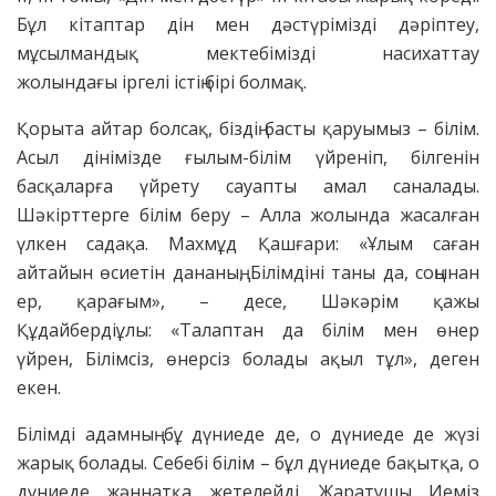
Бұл кітаптар дін мен дәстүрімізді дәріптеу,
мұсылмандық мектебімізді насихаттау
жолындағы іргелі істің бірі болмақ.
Қорыта айтар болсақ, біздің басты қаруымыз – білім.
Асыл дінімізде ғылым-білім үйреніп, білгенін
басқаларға үйрету сауапты амал саналады.
Шәкірттерге білім беру – Алла жолында жасалған
үлкен садақа. Махмұд Қашғари: «Ұлым саған
айтайын өсиетін дананың, Білімдіні таны да, соңынан
ер, қарағым», – десе, Шәкәрім қажы
Құдайбердіұлы: «Талаптан да білім мен өнер
үйрен, Білімсіз, өнерсіз болады ақыл тұл», деген
екен.
Білімді адамның бұ дүниеде де, о дүниеде де жүзі
жарық болады. Себебі білім – бұл дүниеде бақытқа, о
дүниеде жәннатқа жетелейді. Жаратушы Иеміз