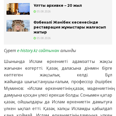
Ұлттық архивке – 20 жыл
05.08.2026
Өзбекәлі Жәнібек кесенесінде
реставрация жұмыстары жалғасып
жатыр
05.08.2026
Сурет
e-history.kz сайтынан
алынды
Шынында Ислам өркениеті адамзатты жақсы
жағынан өзгертті. Қазақ даласына дінмен бірге
көптеген жақсылық келді. Бұл
жайында шығыстанушы-ғалым, профессор Әшірбек
Мүминов: «Ислам өркениетінің қазақ мәдениетінің
дамуына қосқан үлесі ерекше болды. Сонымен қатар
қазақ ойшылдары да Ислам өркениетін дамытуға
үлкен ықпал етті. Қазақ халқы Исламды қабылдап
қана қоймай, Ислам өркениетінің дамуына үлкен