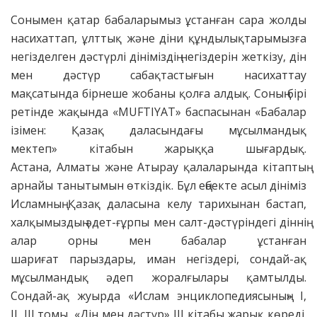
Сонымен қатар бабаларымыз ұстанған сара жолды
насихаттап, ұлттық және діни құндылықтарымызға
негізделген дәстүрлі дініміздің негіздерін жеткізу, дін
мен дәстүр сабақтастығын насихаттау
мақсатында бірнеше жобаны қолға алдық. Соның бірі
ретінде жақында «MUFTIYAT» баспасынан «Бабалар
ізімен: Қазақ даласындағы мұсылмандық
мектеп» кітабын жарыққа шығардық.
Астана, Алматы және Атырау қалаларында кітаптың
арнайы танытымын өткіздік. Бұл еңбекте асыл дініміз
Исламның Қазақ даласына келу тарихынан бастап,
халқымыздың әдет-ғұрпы мен салт-дәстүріндегі діннің
алар орны мен бабалар ұстанған
шариғат парыздары, иман негіздері, сондай-ақ
мұсылмандық әдеп жоралғылары қамтылды.
Сондай-ақ жуырда «Ислам энциклопедиясының» І,
ІІ, ІІІ томы, «Дін мен дәстүр» ІІІ кітабы жарық көреді.