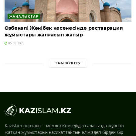
ЖАҢАЛЫҚТАР
Өзбекәлі Жәнібек кесенесінде реставрация
жұмыстары жалғасып жатыр
05.08.2026
ТАҒЫ ЖҮКТЕУ
Kazislam порталы – мемлекетіміздің дін саласында жүргізіп
жатқан жұмыстарын насихаттайтын еліміздегі бірден-бір