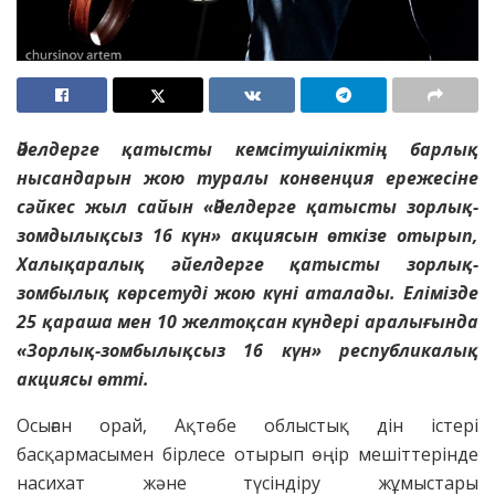
Әйелдерге қатысты кемсітушіліктің барлық
нысандарын жою туралы конвенция ережесіне
сәйкес жыл сайын «Әйелдерге қатысты зорлық-
зомдылықсыз 16 күн» акциясын өткізе отырып,
Халықаралық әйелдерге қатысты зорлық-
зомбылық көрсетуді жою күні аталады. Елімізде
25 қараша мен 10 желтоқсан күндері аралығында
«Зорлық-зомбылықсыз 16 күн» республикалық
акциясы өтті.
Осыған орай, Ақтөбе облыстық дін істері
басқармасымен бірлесе отырып өңір мешіттерінде
насихат және түсіндіру жұмыстары