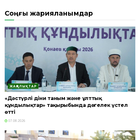
Соңғы жарияланымдар
ЖАҢАЛЫҚТАР
«Дәстүрлі діни таным және ұлттық
құндылықтар» тақырыбында дөңгелек үстел
өтті
07.08.2026