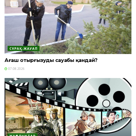
СҰРАҚ-ЖАУАП
Ағаш отырғызудың сауабы қандай?
07.08.2026
ЖАҢАЛЫҚТАР