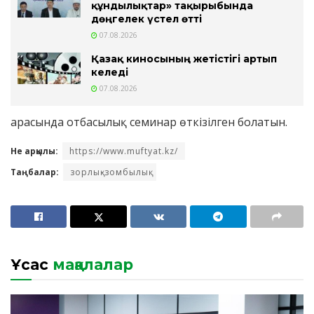
құндылықтар» тақырыбында
дөңгелек үстел өтті
07.08.2026
Қазақ киносының жетістігі артып
келеді
07.08.2026
арасында отбасылық семинар өткізілген болатын.
Не арқылы:
https://www.muftyat.kz/
Таңбалар:
зорлық-зомбылық
Ұқсас
мақалалар