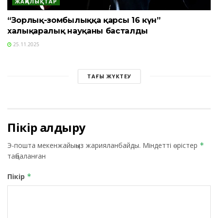
ЖАҢАЛЫҚТАР
“Зорлық-зомбылыққа қарсы 16 күн”
халықаралық науқаны басталды
25.11.2025
ТАҒЫ ЖҮКТЕУ
Пікір қалдыру
Э-пошта мекенжайыңыз жарияланбайды.
Міндетті өрістер
*
таңбаланған
Пікір
*