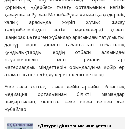
қорының, «Дербес» түзету орталығының негізін
қалаушысы Руслан Молыбайұлы жамағатқа өздерінің
халық арасында жүріп жұмыс жасау
тәжірибелеріндегі негізгі мәселелерді қозғап,
шаңырақ көтерген жұбайлар арасындағы татулықты,
дәстүр және дінмен сабақтасқан отбасылық
құндылықтарды, ердің отбасы алдындағы
жауапкершілігі мен рухани әрі
материалдық міндеттерін орындалуына әрбір ер
азамат аса көңіл бөлу керек екенін жеткізді.
Еске сала кетсек, осыған дейін арнайы облыстық
медиация орталығынан білікті мамандар
шақыртылып, мешітке неке қиюға келген жас
жұбайлар
«Дәстүрлі діни таным және ұлттық