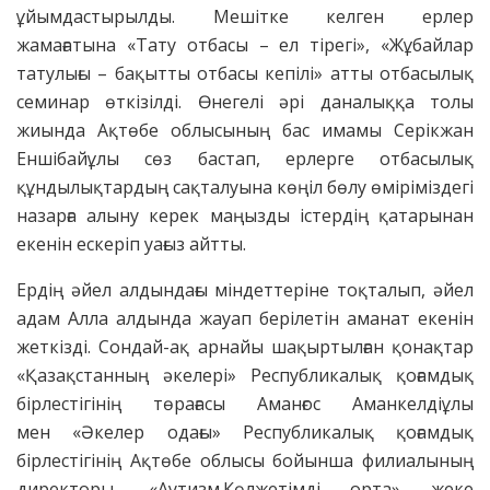
ұйымдастырылды. Мешітке келген ерлер
жамағатына «Тату отбасы – ел тірегі», «Жұбайлар
татулығы – бақытты отбасы кепілі» атты отбасылық
семинар өткізілді. Өнегелі әрі даналыққа толы
жиында Ақтөбе облысының бас имамы Серікжан
Еншібайұлы сөз бастап, ерлерге отбасылық
құндылықтардың сақталуына көңіл бөлу өміріміздегі
назарға алыну керек маңызды істердің қатарынан
екенін ескеріп уағыз айтты.
Ердің әйел алдындағы міндеттеріне тоқталып, әйел
адам Алла алдында жауап берілетін аманат екенін
жеткізді. Сондай-ақ арнайы шақыртылған қонақтар
«Қазақстанның әкелері» Республикалық қоғамдық
бірлестігінің төрағасы Аманғос Аманкелдіұлы
мен «Әкелер одағы» Республикалық қоғамдық
бірлестігінің Ақтөбе облысы бойынша филиалының
директоры, «Аутизм.Көлжетімді орта» жеке