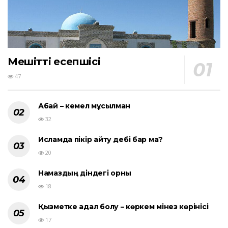
Мешіттің есепшісі
47
Абай – кемел мұсылман
32
Исламда пікір айту әдебі бар ма?
20
Намаздың діндегі орны
18
Қызметке адал болу – көркем мінез көрінісі
17