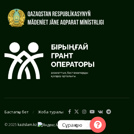
Бастапқы бет
Жоба туралы
Сұрақ қою
© 2025
kazIslam.kz