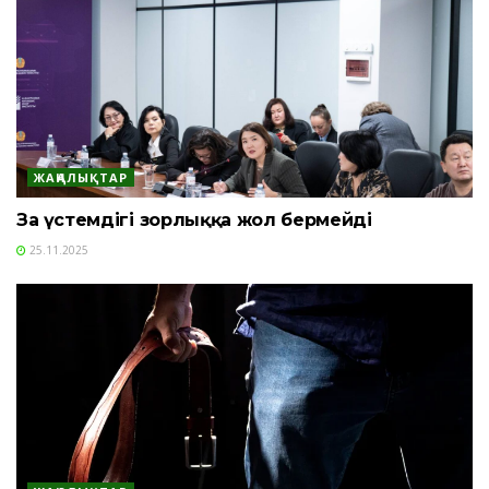
ЖАҢАЛЫҚТАР
Заң үстемдігі зорлыққа жол бермейді
25.11.2025