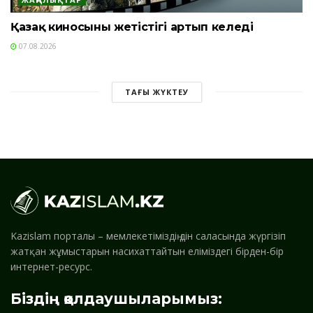
Қазақ киносының жетістігі артып келеді
07.08.2026
ТАҒЫ ЖҮКТЕУ
Kazislam порталы – мемлекетіміздің дін саласында жүргізіп
жатқан жұмыстарын насихаттайтын еліміздегі бірден-бір
интернет-ресурс.
Біздің қолдаушыларымыз: