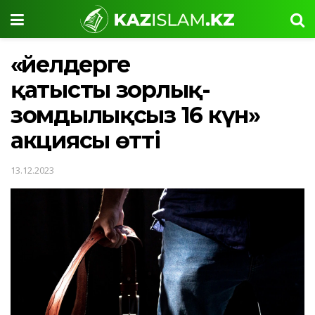
«Әйелдерге
қатысты зорлық-
зомдылықсыз 16 күн»
акциясы өтті
13.12.2023