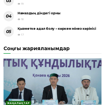
19
Намаздың діндегі орны
18
Қызметке адал болу – көркем мінез көрінісі
17
Соңғы жарияланымдар
ЖАҢАЛЫҚТАР