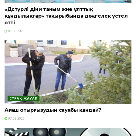
«Дәстүрлі діни таным және ұлттық
құндылықтар» тақырыбында дөңгелек үстел
өтті
07.08.2026
СҰРАҚ-ЖАУАП
Ағаш отырғызудың сауабы қандай?
07.08.2026