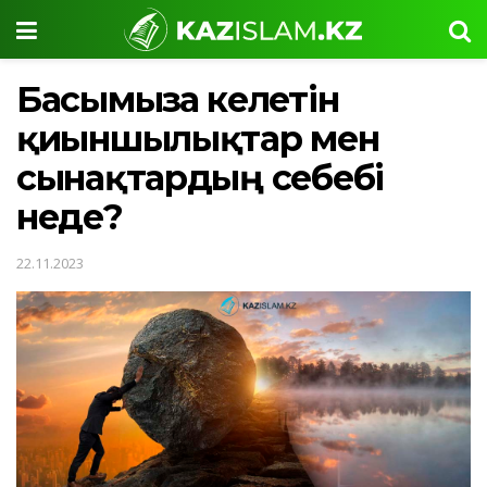
Басымызға келетін
қиыншылықтар мен
сынақтардың себебі
неде?
22.11.2023