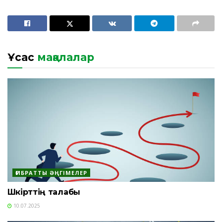
Ұқсас
мақалалар
ҒИБРАТТЫ ӘҢГІМЕЛЕР
Шәкірттің талабы
10.07.2025