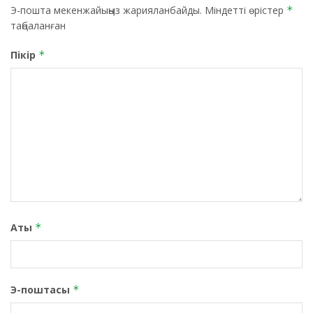
Э-пошта мекенжайыңыз жарияланбайды.
Міндетті өрістер
*
таңбаланған
Пікір
*
Аты
*
Э-поштасы
*