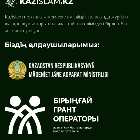
Kazislam порталы – мемлекетіміздің дін саласында жүргізіп
жатқан жұмыстарын насихаттайтын еліміздегі бірден-бір
интернет-ресурс.
Біздің қолдаушыларымыз: