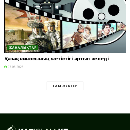
ЖАҢАЛЫҚТАР
Қазақ киносының жетістігі артып келеді
07.08.2026
ТАҒЫ ЖҮКТЕУ