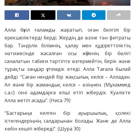
Алла бүкіл ғаламды жаратып, оған белгілі бір
ерекшеліктерді берді. Жердің де өзіне тән фитраты
бар. Тәңірлік білімнің, қалау мен құдіреттіліктің
нәтижесінде жасалған осы жүйенің бір бөлігі
саналатын табиғи тәртіпте өзгермейтін, берік және
тұрақты заңдар үстемдік етеді. Алла Тағала былай
дейді: “Саған нендей бір жақсылық келсе – Алладан.
Ал және бір жамандық келсе – өзіңнен. (Мұхаммед
с.а.с) сені адамдарға елші етіп жібердік. Куәлікте
Алла жетіп асады”. (Ниса 79)
“Бастарыңа келген бір ауыршылық, қолекі
істегендеріңнің салдарынан болады. Және де Алла
көбін кешіп жібереді”. (Шура 30)