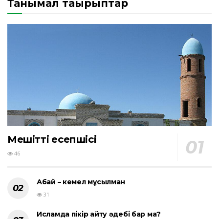
Танымал тақырыптар
Мешіттің есепшісі
46
Абай – кемел мұсылман
31
Исламда пікір айту әдебі бар ма?