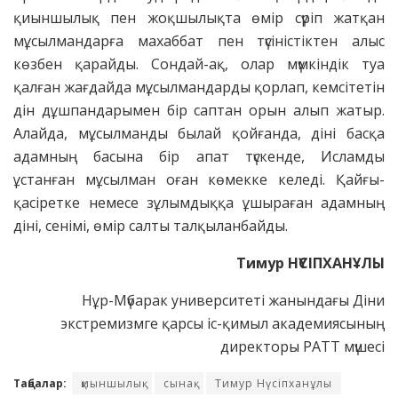
қиыншылық пен жоқшылықта өмір сүріп жатқан
мұсылмандарға махаббат пен түсіністіктен алыс
көзбен қарайды. Сондай-ақ, олар мүмкіндік туа
қалған жағдайда мұсылмандарды қорлап, кемсітетін
дін дұшпандарымен бір саптан орын алып жатыр.
Алайда, мұсылманды былай қойғанда, діні басқа
адамның басына бір апат түскенде, Исламды
ұстанған мұсылман оған көмекке келеді. Қайғы-
қасіретке немесе зұлымдыққа ұшыраған адамның
діні, сенімі, өмір салты талқыланбайды.
Тимур НҮСІПХАНҰЛЫ
Нұр-Мүбарак университеті жанындағы Діни
экстремизмге қарсы іс-қимыл академиясының
директоры РАТТ мүшесі
Таңбалар:
қиыншылық
сынақ
Тимур Нүсіпханұлы