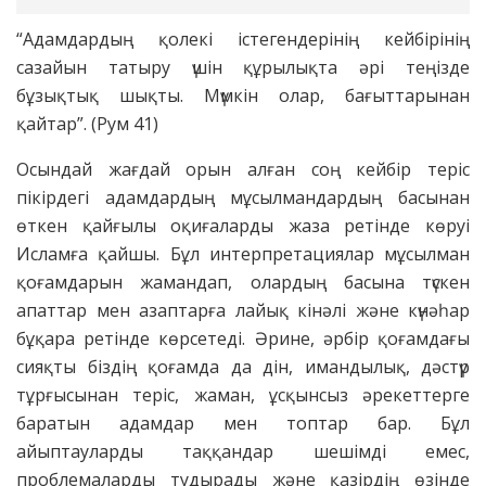
“Адамдардың қолекі істегендерінің кейбірінің
сазайын татыру үшін құрылықта әрі теңізде
бұзықтық шықты. Мүмкін олар, бағыттарынан
қайтар”. (Рум 41)
Осындай жағдай орын алған соң кейбір теріс
пікірдегі адамдардың мұсылмандардың басынан
өткен қайғылы оқиғаларды жаза ретінде көруі
Исламға қайшы. Бұл интерпретациялар мұсылман
қоғамдарын жамандап, олардың басына түскен
апаттар мен азаптарға лайық кінәлі және күнәһар
бұқара ретінде көрсетеді. Әрине, әрбір қоғамдағы
сияқты біздің қоғамда да дін, имандылық, дәстүр
тұрғысынан теріс, жаман, ұсқынсыз әрекеттерге
баратын адамдар мен топтар бар. Бұл
айыптауларды таққандар шешімді емес,
проблемаларды тудырады және қазірдің өзінде