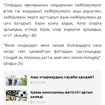
“Олардың күнәларының салдарынан кейбіреулерін;
үстіне тас жаудырып, кейбіреулерін; ащы дауыспен,
кейбірлерін; жерге жұттырып және кейбіреулерін де
суға батырып, бәрін қолға алдық. Алла оларға
зұлымдық етпеді. Бірақ олар өздеріне зұлымдық
етті”. (Анкабут 40)
“Және сендерден жеке залым болғандарға ғана
кесірі тиіп қалмайтын фитнадан сақтаныңдар.
Сондай-ақ Алланың қатты азап иесі екенін біліңдер”.
(Әнфәл 25)
Ағаш отырғызудың сауабы қандай?
07.08.2026
Қазақ киносының жетістігі артып
келеді
07.08.2026