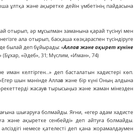
барша ұлтқа және ақыретке дейін үмбетінің пайдасына
арай отырып, әр мұсылман заманына қарай түсінуі мен
і негізге ала отырып, басқаша көзқараспен түсіндіруге
нде былай деп бұйырады: «
Аллаға және ақырет күніне
» (Бұхар, «Әдеб», 31; Мүслим, «Иман», 74)
е иман келтірген…» деп басталатын хадистері көп.
«Егер шын мәнінде Аллаға және бір күні Оның алдына
а әрекеттерді жасауға тырысыңыз және жаман мінезден
ғына шығаруға болмайды. Яғни, «егер адам хадисте
а және ақыретке сенбейді» деп айтуға болмайды.
әлсіздігі немесе қателесті деп қана жорамалдаумен