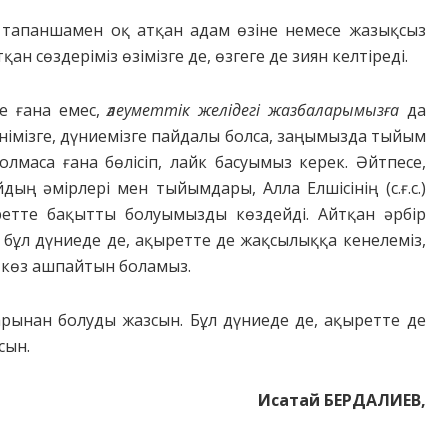
қ тапаншамен оқ атқан адам өзіне немесе жазықсыз
ан сөздеріміз өзімізге де, өзгеге де зиян келтіреді.
ге ғана емес,
әлеуметтік желідегі жазбаларымызға
да
дінімізге, дүниемізге пайдалы болса, заңымызда тыйым
болмаса ғана бөлісіп, лайк басуымыз керек. Әйтпесе,
ың әмірлері мен тыйымдары, Алла Елшісінің (с.ғ.с.)
ретте бақытты болуымызды көздейді. Айтқан әрбір
к, бұл дүниеде де, ақыретте де жақсылыққа кенелеміз,
 көз ашпайтын боламыз.
рынан болуды жазсын. Бұл дүниеде де, ақыретте де
сын.
Исатай БЕРДАЛИЕВ,