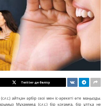
Twitter-де бөлісу
ғ.с.) айтқан әрбір сөзі мен іс-әрекеті өте маңызды.
ымыз Мұхаммед (с.ғ.с.) бір қоғамға, бір ұлтқа не