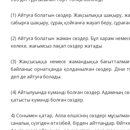
(1) Айтуға болатын сөздер. Жақсылыққа шақыру, ж
сабырға шақыру, сұрақ қойғанға жауап беру, сұраға
(2) Айтуға болатын жаман сөздер. Бұл харам немесе 
келеке, жағымсыз лақап сөздер жатады.
(3) Жақсысыққа немесе жамандыққа бағытталмаға
байланыс орнатқанда қолданылған сөздер. Діни 
деп де айтуға болады.
(4) Айтылуында күмәнді болған сөздер. Адамның сөй
қатысты күмәнді болған сөздер.
4) Сонымен қатар, Алла елшісінің сөздері мұсылма
саналық сүзгіден өткізбей, бірден айтпаңдар. Өйткені