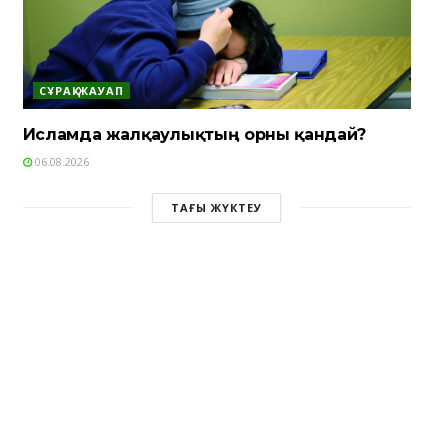
СҰРАҚ-ЖАУАП
Исламда жалқаулықтың орны қандай?
06.08.2026
ТАҒЫ ЖҮКТЕУ