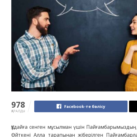
978
Facebook-те бөлісу
ҚАРАЛДЫ
Құдайға сенген мұсылман үшін Пайғамбарымыздың (с.
Өйткені Алла тарапынан жіберілген Пайғамбарлар