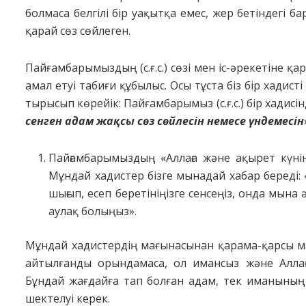
болмаса белгілі бір уақытқа емес, жер бетіндегі 
қарай сөз сөйлеген.
Пайғамбарымыздың (с.ғ.с.) сөзі мен іс-әрекетіне қ
амал етуі табиғи құбылыс. Осы тұста біз бір хадист
тырысып көрейік: Пайғамбарымыз (с.ғ.с.) бір хадисі
сенген адам жақсы сөз сөйлесін немесе үндемесін
Пайғамбарымыздың «Аллаға және ақырет күнін
Мұндай хадистер бізге мынадай хабар береді: 
шығып, есеп беретініңізге сенсеңіз, онда мын
аулақ болыңыз».
Мұндай хадистердің мағынасынан қарама-қарсы ма
айтылғанды орындамаса, ол имансыз және Аллағ
Бұндай жағдайға тап болған адам, тек иманының 
шектелуі керек.