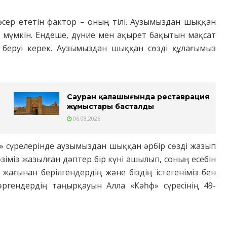
сер ететін фактор – оның тілі. Аузымыздан шыққан
ы мүмкін. Ендеше, дүние мен ақырет бақытын мақсат
беруі керек. Аузымыздан шыққан сөзді құлағымыз
Сауран қалашығында реставрация
жұмыстары басталды
06.08.2026
ар» сүрелерінде аузымыздан шыққан әрбір сөзді жазып
зіміз жазылған дәптер бір күні ашылып, соның есебін
жағынан берілгендердің және біздің істегеніміз бен
гендердің таңырқауын Алла «Кәһф» сүресінің 49-