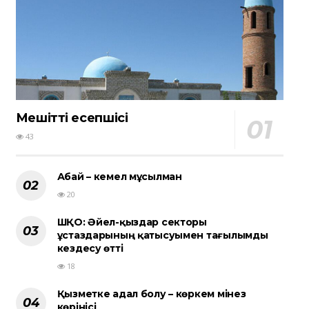
Мешіттің есепшісі
43
Абай – кемел мұсылман
20
ШҚО: Әйел-қыздар секторы
ұстаздарының қатысуымен тағылымды
кездесу өтті
18
Қызметке адал болу – көркем мінез
көрінісі