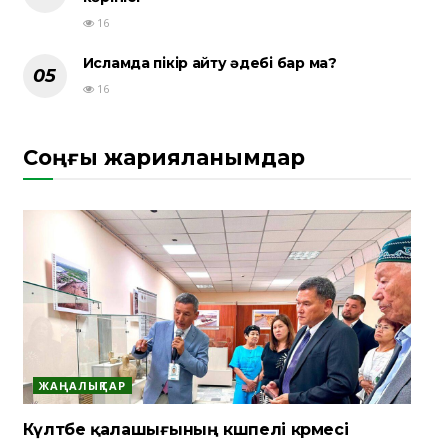
16
Исламда пікір айту әдебі бар ма?
16
Соңғы жарияланымдар
ЖАҢАЛЫҚТАР
Күлтөбе қалашығының көшпелі көрмесі