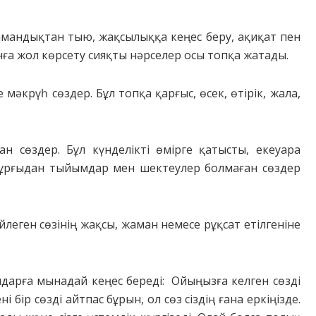
амандықтан тыю, жақсылыққа кеңес беру, ақиқат пен
нға жол көрсету сияқты нәрселер осы топқа жатады.
мәкрүһ сөздер. Бұл топқа қарғыс, өсек, өтірік, жала,
н сөздер. Бұл күнделікті өмірге қатысты, екеуара
тұрғыдан тыйымдар мен шектеулер болмаған сөздер
леген сөзінің жақсы, жаман немесе рұқсат етілгеніне
ндарға мынадай кеңес береді: Ойыңызға келген сөзді
 бір сөзді айтпас бұрын, ол сөз сіздің ғана еркіңізде.