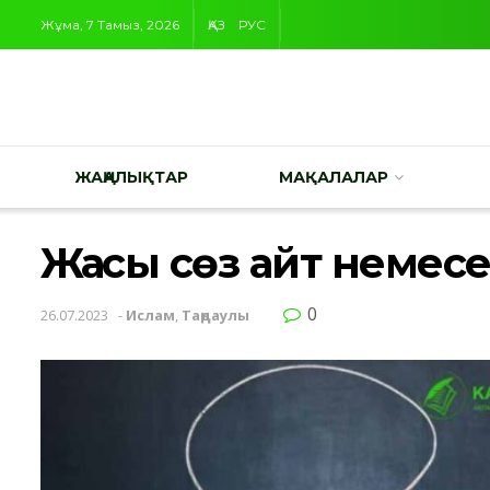
Жұма, 7 Тамыз, 2026
ҚАЗ
РУС
ЖАҢАЛЫҚТАР
МАҚАЛАЛАР
Жақсы сөз айт немес
0
26.07.2023
-
Ислам
,
Таңдаулы