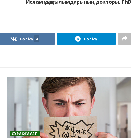
Ислам құқық ғылымдарының докторы,
PhD
Бөлісу
4
Бөлісу
СҰРАҚ-ЖАУАП