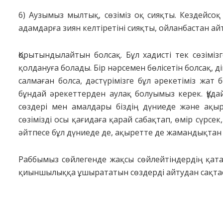
6) Аузымыз мылтық, сөзіміз оқ сияқты. Кездейсо
адамдарға зиян келтіретіні сияқты, ойланбастан айтқ
Қорытындылайтын болсақ. Бұл хадисті тек сөзіміз
қолдануға болады. Бір нәрсемен бөлісетін болсақ, 
салмаған болса, дәстүрімізге бұл әрекетіміз жат 
бұндай әрекеттерден аулақ болуымыз керек. Құдайд
сөздері мен амалдары біздің дүниеде және ақы
сөзімізді осы қағидаға қарай сабақтап, өмір сүрсе
әйтпесе бұл дүниеде де, ақыретте де жамандықтан
Раббымыз сөйлегенде жақсы сөйлейтіндердің қата
қиыншылыққа ұшырататын сөздерді айтудан сақта