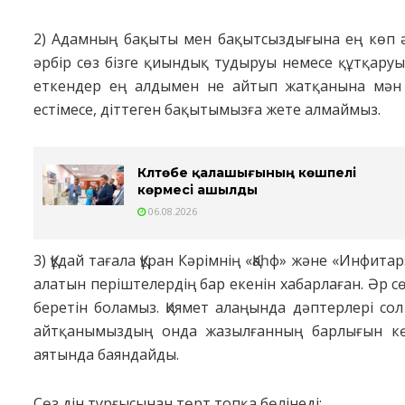
2) Адамның бақыты мен бақытсыздығына ең көп ә
әрбір сөз бізге қиындық тудыруы немесе құтқару
еткендер ең алдымен не айтып жатқанына мән 
естімесе, діттеген бақытымызға жете алмаймыз.
Күлтөбе қалашығының көшпелі
көрмесі ашылды
06.08.2026
3) Құдай тағала Құран Кәрімнің «Қаһф» және «Инфит
алатын періштелердің бар екенін хабарлаған. Әр сө
беретін боламыз. Қиямет алаңында дәптерлері сол 
айтқанымыздың онда жазылғанның барлығын көр
аятында баяндайды.
Сөз дін тұрғысынан төрт топқа бөлінеді: