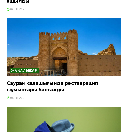
ашылды
06.08.2026
ЖАҢАЛЫҚТАР
Сауран қалашығында реставрация
жұмыстары басталды
06.08.2026