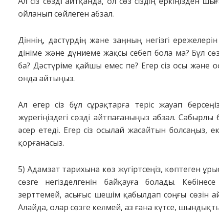
Ал сіз сөзді айтқанда, ол сөз сіздің еркіңізден шы
ойланып сөйлеген абзал.
Діннің, дәстүрдің және заңның негізгі ережелерін
дініме және дүниеме жақсы себеп бола ма? Бұл с
ба? Дәстүріме қайшы емес пе? Егер сіз осы және о
онда айтыңыз.
Ал егер сіз бұл сұрақтарға теріс жауап берсең
жүрегіңіздегі сөзді айтпағаныңыз абзал. Сабырлы б
әсер етеді. Егер сіз осылай жасайтын болсаңыз, 
қорғанасыз.
5) Адамзат тарихына көз жүгіртсеңіз, көптеген ұрыс-
сөзге негізделгенін байқауға болады. Көбіне
зерттемей, асығыс шешім қабылдап соңғы сөзін ай
Алайда, олар сөзге келмей, аз ғана күтсе, шындықты