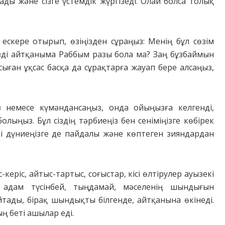
ғады және сізге үстемдік жүргізеді. Олай болса толық
 ескере отырып, өзіңізден сұраңыз: Менің бұл сөзім
өзді айтқаныма Раббым разы бола ма? Заң бұзбаймын
сыған ұқсас басқа да сұрақтарға жауап бере алсаңыз,
із немесе күмәндансаңыз, онда ойыңызға келгенді,
олыңыз. Бұл сіздің тәрбиеңіз бен сеніміңізге көбірек
екі дүниеңізге де пайдалы және көптеген зияндардан
керіс, айтыс-тартыс, соғыстар, кісі өлтірулер ауызекі
се адам түсінбей, тыңдамай, мәселенің шындығын
тады, бірақ шындықты білгенде, айтқанына өкінеді.
ң беті ашылар еді.