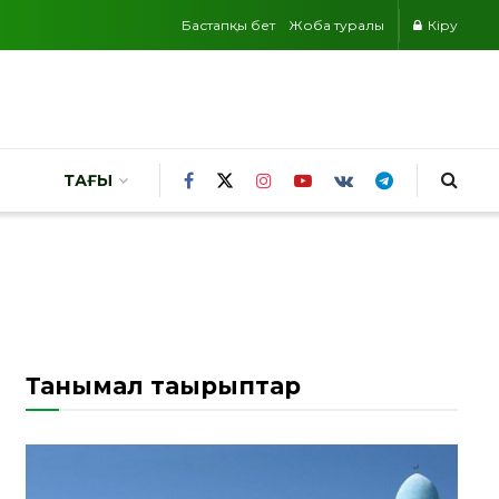
Бастапқы бет
Жоба туралы
Кіру
ТАҒЫ
Танымал тақырыптар