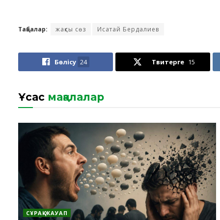
Таңбалар:
жақсы сөз
Исатай Бердалиев
Бөлісу
24
Твитерге
15
Ұқсас
мақалалар
СҰРАҚ-ЖАУАП