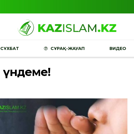
СҰХБАТ
СҰРАҚ-ЖАУАП
ВИДЕО
е үндеме!