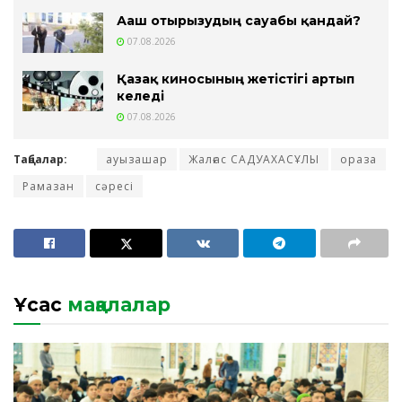
Ағаш отырғызудың сауабы қандай?
07.08.2026
Қазақ киносының жетістігі артып
келеді
07.08.2026
Таңбалар:
ауызашар
Жалғас САДУАХАСҰЛЫ
ораза
Рамазан
сәресі
Ұқсас
мақалалар