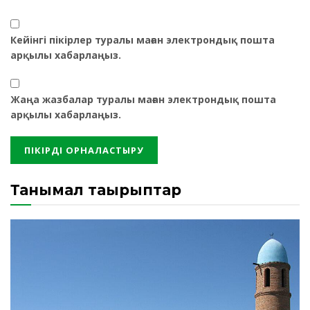
Кейінгі пікірлер туралы маған электрондық пошта
арқылы хабарлаңыз.
Жаңа жазбалар туралы маған электрондық пошта
арқылы хабарлаңыз.
Танымал тақырыптар