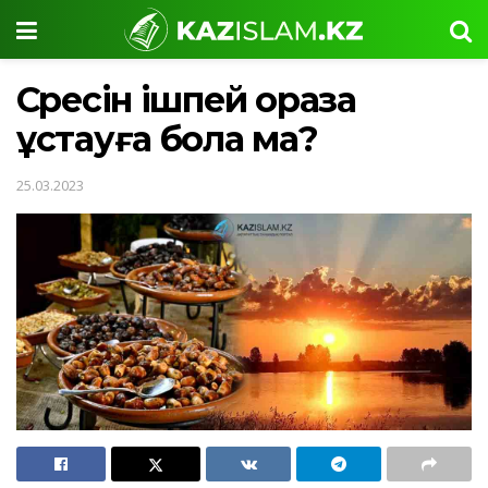
Сәресін ішпей ораза
ұстауға бола ма?
25.03.2023