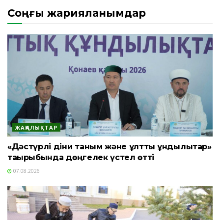
Соңғы жарияланымдар
ЖАҢАЛЫҚТАР
«Дәстүрлі діни таным және ұлттық құндылықтар»
тақырыбында дөңгелек үстел өтті
07.08.2026