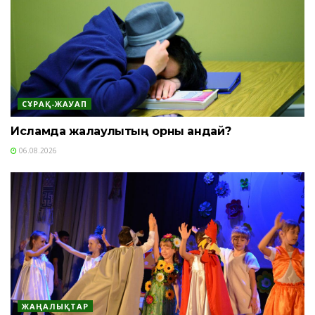
СҰРАҚ-ЖАУАП
Исламда жалқаулықтың орны қандай?
06.08.2026
ЖАҢАЛЫҚТАР