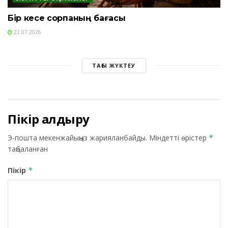
Бір кесе сорпаның бағасы
22.07.2026
ТАҒЫ ЖҮКТЕУ
Пікір қалдыру
Э-пошта мекенжайыңыз жарияланбайды.
Міндетті өрістер
*
таңбаланған
Пікір
*