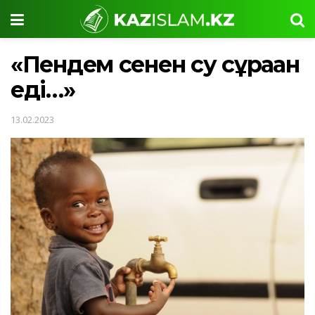
«Пендем сенен су сұраған
еді…»
13.02.2023