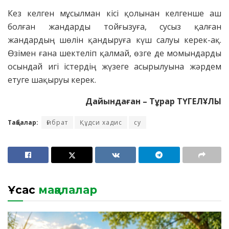
Кез келген мұсылман кісі қолынан келгенше аш
болған жандарды тойғызуға, сусыз қалған
жандардың шөлін қандыруға күш салуы керек-ақ.
Өзімен ғана шектеліп қалмай, өзге де момындарды
осындай игі істердің жүзеге асырылуына жәрдем
етуге шақыруы керек.
Дайындаған – Тұрар ТҮГЕЛҰЛЫ
Таңбалар:
Ғибрат
Құдси хадис
су
Ұқсас
мақалалар