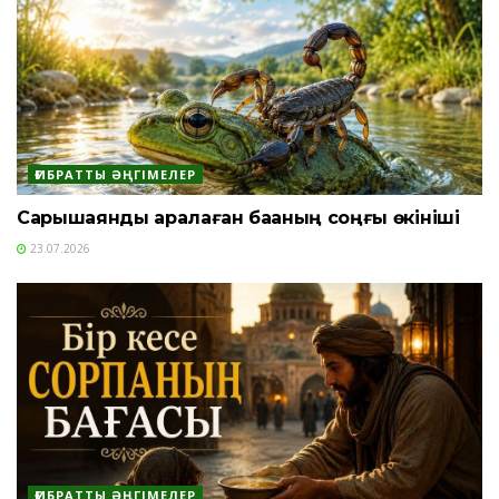
ҒИБРАТТЫ ӘҢГІМЕЛЕР
Сарышаянды арқалаған бақаның соңғы өкініші
23.07.2026
ҒИБРАТТЫ ӘҢГІМЕЛЕР