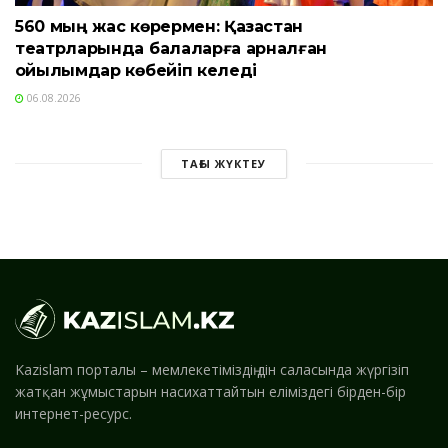
560 мың жас көрермен: Қазақстан
театрларында балаларға арналған
қойылымдар көбейіп келеді
06.08.2026
ТАҒЫ ЖҮКТЕУ
Kazislam порталы – мемлекетіміздің дін саласында жүргізіп
жатқан жұмыстарын насихаттайтын еліміздегі бірден-бір
интернет-ресурс.