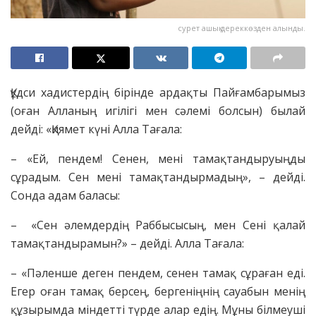
сурет ашық дереккөзден алынды.
Құдси хадистердің бірінде ардақты Пайғамбарымыз
(оған Алланың игілігі мен сәлемі болсын) былай
дейді: «Қиямет күні Алла Тағала:
– «Ей, пендем! Сенен, мені тамақтандыруыңды
сұрадым. Сен мені тамақтандырмадың», – дейді.
Сонда адам баласы:
– «Сен әлемдердің Раббысысың, мен Сені қалай
тамақтандырамын?» – дейді. Алла Тағала:
– «Пәленше деген пендем, сенен тамақ сұраған еді.
Егер оған тамақ берсең, бергеніңнің сауабын менің
құзырымда міндетті түрде алар едің. Мұны білмеуші