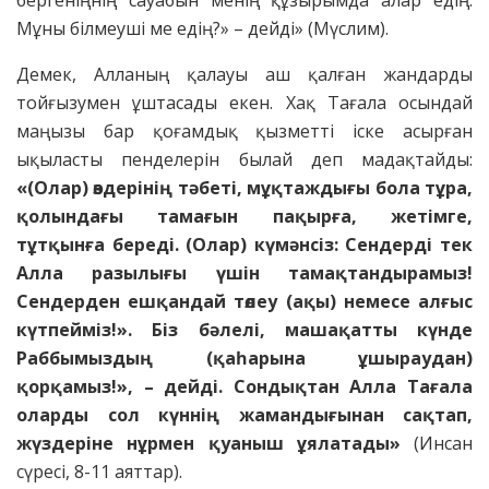
Мұны білмеуші ме едің?» – дейді» (Мүслим).
Демек, Алланың қалауы аш қалған жандарды
тойғызумен ұштасады екен. Хақ Тағала осындай
маңызы бар қоғамдық қызметті іске асырған
ықыласты пенделерін былай деп мадақтайды:
«(Олар) өздерінің тәбеті, мұқтаждығы бола тұра,
қолындағы тамағын пақырға, жетімге,
тұтқынға береді. (Олар) күмәнсіз: Сендерді тек
Алла разылығы үшін тамақтандырамыз!
Сендерден ешқандай төлеу (ақы) немесе алғыс
күтпейміз!». Біз бәлелі, машақатты күнде
Раббымыздың (қаһарына ұшыраудан)
қорқамыз!», – дейді. Сондықтан Алла Тағала
оларды сол күннің жамандығынан сақтап,
жүздеріне нұрмен қуаныш ұялатады»
(Инсан
сүресі, 8-11 аяттар).