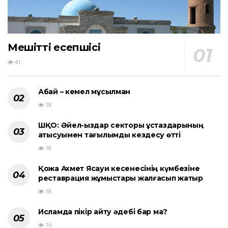
Мешіттің есепшісі
41
Абай – кемел мұсылман
18
ШҚО: Әйел-қыздар секторы ұстаздарының
қатысуымен тағылымды кездесу өтті
18
Қожа Ахмет Ясауи кесенесінің күмбезіне
реставрация жұмыстары жалғасып жатыр
18
Исламда пікір айту әдебі бар ма?
16