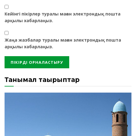
Кейінгі пікірлер туралы маған электрондық пошта
арқылы хабарлаңыз.
Жаңа жазбалар туралы маған электрондық пошта
арқылы хабарлаңыз.
Танымал тақырыптар