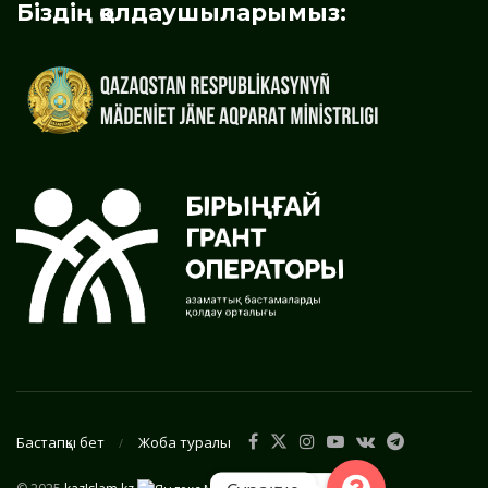
Біздің қолдаушыларымыз:
Бастапқы бет
Жоба туралы