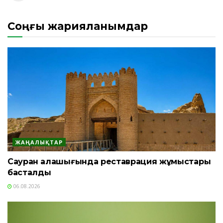
Соңғы жарияланымдар
ЖАҢАЛЫҚТАР
Сауран қалашығында реставрация жұмыстары
басталды
06.08.2026