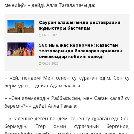
ме едің?» – дейді. Алла Тағала тағы да:
Сауран қалашығында реставрация
жұмыстары басталды
06.08.2026
560 мың жас көрермен: Қазақстан
театрларында балаларға арналған
қойылымдар көбейіп келеді
06.08.2026
– «Ей, пендем! Мен сенен су сұраған едім. Сен су
бермедің», – дейді. Адам баласы:
– «Сен әлемдердің Раббысысың, мен Саған қалай су
беремін?» – дейді. Алла Тағала:
– «Пәленше деген пендем, сенен су сұраған еді. Сен
бермедің. Егер оның сұрағанын бергенде,
бергеніңнің сауабын менің құзырымда алар едің.