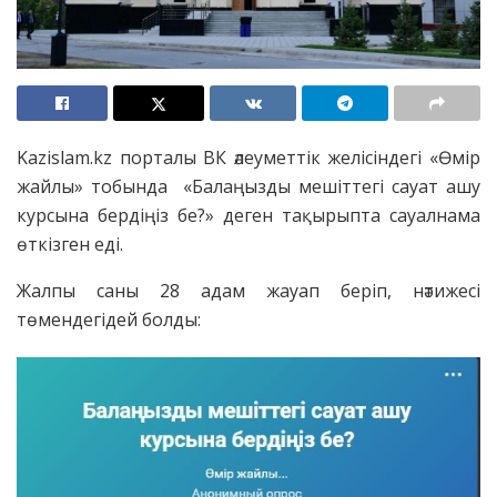
Kazislam.kz порталы ВК әлеуметтік желісіндегі «Өмір
жайлы» тобында «Балаңызды мешіттегі сауат ашу
курсына бердіңіз бе?» деген тақырыпта сауалнама
өткізген еді.
Жалпы саны 28 адам жауап беріп, нәтижесі
төмендегідей болды: