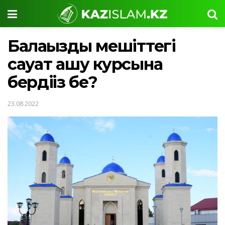
Балаңызды мешіттегі
сауат ашу курсына
бердіңіз бе?
23.08.2022