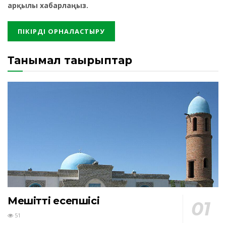
арқылы хабарлаңыз.
Танымал тақырыптар
Мешіттің есепшісі
51