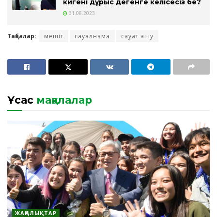
кигені дұрыс дегенге келісесіз бе?
31.08.2023
Таңбалар:
мешіт
сауалнама
сауат ашу
Ұқсас
мақалалар
ЖАҢАЛЫҚТАР