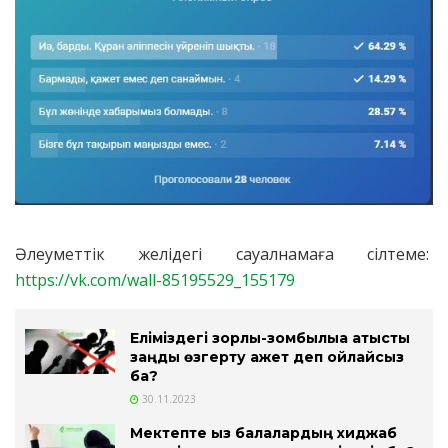
Әлеуметтік желідегі сауалнамаға сілтеме:
https://vk.com/wall-85195529_155179
Еліміздегі зорлық-зомбылыққа қатысты
заңды өзгерту қажет деп ойлайсыз
ба?
30.11.2023
Мектепте қыз балалардың хиджаб