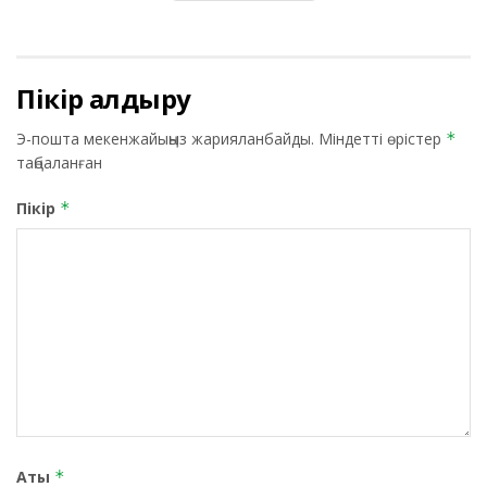
Пікір қалдыру
Э-пошта мекенжайыңыз жарияланбайды.
Міндетті өрістер
*
таңбаланған
Пікір
*
Аты
*