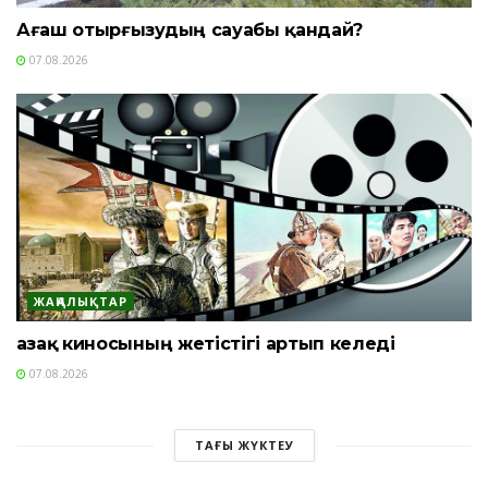
Ағаш отырғызудың сауабы қандай?
07.08.2026
ЖАҢАЛЫҚТАР
Қазақ киносының жетістігі артып келеді
07.08.2026
ТАҒЫ ЖҮКТЕУ