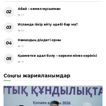
Абай – кемел мұсылман
35
Исламда пікір айту әдебі бар ма?
20
Намаздың діндегі орны
19
Қызметке адал болу – көркем мінез көрінісі
18
Соңғы жарияланымдар