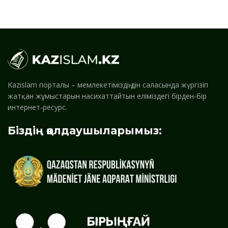
Kazislam порталы – мемлекетіміздің дін саласында жүргізіп
жатқан жұмыстарын насихаттайтын еліміздегі бірден-бір
интернет-ресурс.
Біздің қолдаушыларымыз: