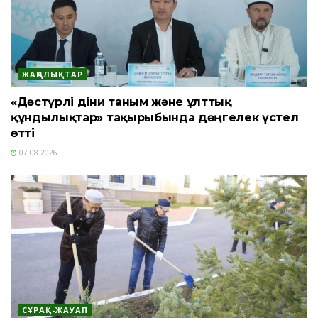
ЖАҢАЛЫҚТАР
«Дәстүрлі діни таным және ұлттық
құндылықтар» тақырыбында дөңгелек үстел
өтті
07.08.2026
СҰРАҚ-ЖАУАП