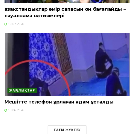
Қазақстандықтар өмір сапасын оң бағалайды –
сауалнама нәтижелері
10.07.2026
ЖАҢАЛЫҚТАР
Мешітте телефон ұрлаған адам ұсталды
13.06.2026
ТАҒЫ ЖҮКТЕУ