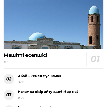
Мешіттің есепшісі
51
Абай – кемел мұсылман
35
Исламда пікір айту әдебі бар ма?
20