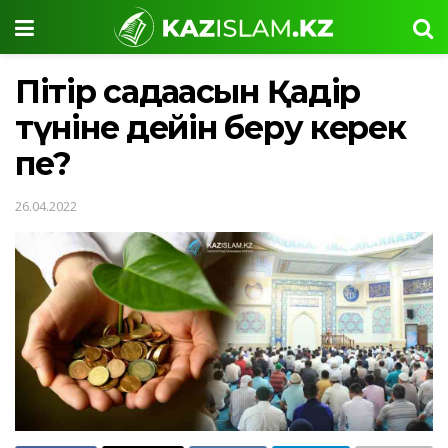
Пітір садақасын Қадір
түніне дейін беру керек
пе?
26.04.2022