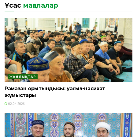
Ұқсас
мақалалар
ЖАҢАЛЫҚТАР
Рамазан қорытындысы: уағыз-насихат
жұмыстары
02.04.2026