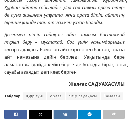
оразасы сияқты міндетті саналмайды. Құрбандық
Құрбан айтта сойылады. Дәл сол сияқты ораза пітірі
де ауыз ашылған уақытта, яғни ораза бітіп, айттың
бірінше қүнінде таң атысымен уәжіп болады.
Дегенмен пітір садақаны айт намазы басталмай
тұрып беру – мұстахаб. Сол үшін ғалымдарымыз
«п
ітір садақасы Рамазан айы кіргеннен бастап, ораза
айт намазына дейін беріледі. Уақытында бере
алмаған жағдайда кейін берсе де болады, бірақ оның
сауабы азаяды» деп кеңес берген.
Жалғас САДУАХАСҰЛЫ
Таңбалар:
Қадір түні
ораза
пітір садақасы
Рамазан