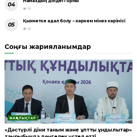
Намаздың діндегі орны
18
Қызметке адал болу – көркем мінез көрінісі
18
Соңғы жарияланымдар
ЖАҢАЛЫҚТАР
«Дәстүрлі діни таным және ұлттық құндылықтар»
тақырыбында дөңгелек үстел өтті