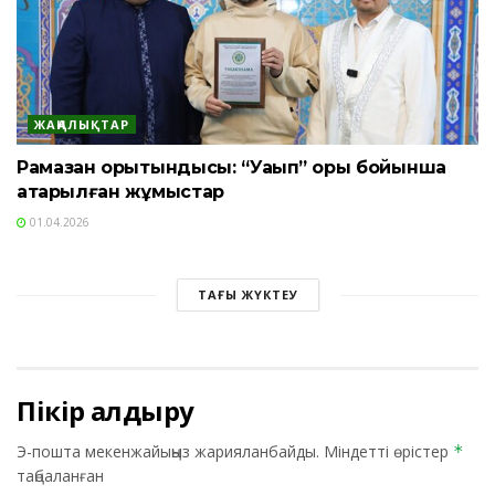
ЖАҢАЛЫҚТАР
Рамазан қорытындысы: “Уақып” қоры бойынша
атқарылған жұмыстар
01.04.2026
ТАҒЫ ЖҮКТЕУ
Пікір қалдыру
Э-пошта мекенжайыңыз жарияланбайды.
Міндетті өрістер
*
таңбаланған