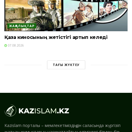
ЖАҢАЛЫҚТАР
Қазақ киносының жетістігі артып келеді
07.08.2026
ТАҒЫ ЖҮКТЕУ
Kazislam порталы – мемлекетіміздің дін саласында жүргізіп
жатқан жұмыстарын насихаттайтын еліміздегі бірден-бір