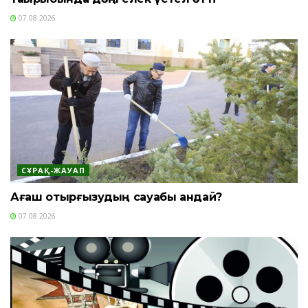
07.08.2026
СҰРАҚ-ЖАУАП
Ағаш отырғызудың сауабы қандай?
07.08.2026