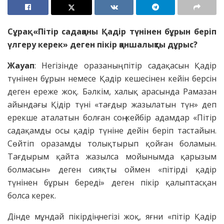
Сұрақ:
«Пітір садақаны Қадір түнінен бұрын беріп
үлгеру керек» деген пікір қаншалықты дұрыс?
Жауап
: Негізінде оразаның пітір садақасын Қадір
түнінен бұрын немесе Қадір кешесінен кейін берсін
деген ереже жоқ. Бәлкім, халық арасында Рамазан
айындағы Қідір түні «тағдыр жазылатын түн» деп
ерекше аталатын болған соң кейбір адамдар «Пітір
садақамды осы қадір түніне дейін беріп тастайын.
Сөйтіп оразамды толықтырып қойған боламын.
Тағдырым қайта жазылса мойынымда қарызым
болмасын» деген сияқты оймен «пітірді қадір
түнінен бұрын береді» деген пікір қалыптасқан
болса керек.
Дінде мұндай пікірдің негізі жоқ, яғни «пітір Қадір