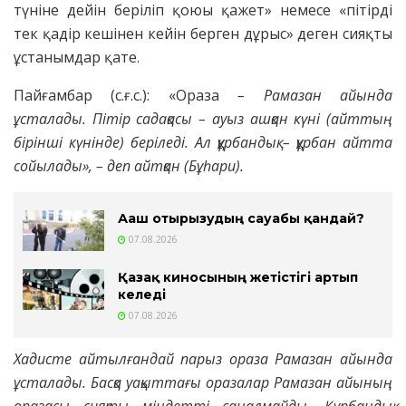
түніне дейін беріліп қоюы қажет» немесе «пітірді
тек қадір кешінен кейін берген дұрыс» деген сияқты
ұстанымдар қате.
Пайғамбар (с.ғ.с.): «Ораза
– Рамазан айында
ұсталады. Пітір садақасы – ауыз ашқан күні (айттың
бірінші күнінде) беріледі. Ал құрбандық – құрбан айтта
сойылады», – деп айтқан (Бұһари).
Ағаш отырғызудың сауабы қандай?
07.08.2026
Қазақ киносының жетістігі артып
келеді
07.08.2026
Хадисте айтылғандай парыз ораза Рамазан айында
ұсталады. Басқа уақыттағы оразалар Рамазан айының