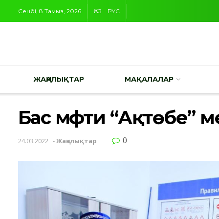
Сенбі, 8 Тамыз, 2026
ҚАЗ
РУС
ЖАҢАЛЫҚТАР
МАҚАЛАЛАР
Бас мүфти “Ақтөбе” 
0
24.03.2022
-
Жаңалықтар