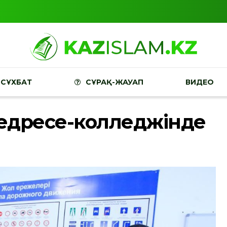
СҰХБАТ
СҰРАҚ-ЖАУАП
ВИДЕО
медресе-колледжінде