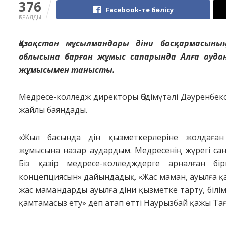
376
Facebook-те бөлісу
ҚАРАЛДЫ
Қазақстан мұсылмандары діни басқармасын
облысына барған жұмыс сапарында Алға аудан
жұмысымен танысты.
Медресе-колледж директоры Әбдімүтәлі Дәуренбеко
жайлы баяндады.
«Жыл басында дін қызметкерлеріне жолдаған
жұмысына назар аудардым. Медресенің жүрегі сан
Біз қазір медресе-колледждерге арналған бір
концепциясын» дайындадық. «Жас маман, ауылға қ
жас мамандарды ауылға діни қызметке тарту, білім
қамтамасыз ету» деп атап өтті Наурызбай қажы Та