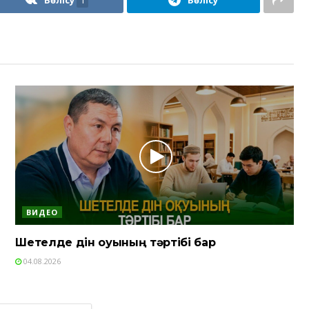
Бөлісу
1
Бөлісу
ВИДЕО
Шетелде дін оқуының тәртібі бар
04.08.2026