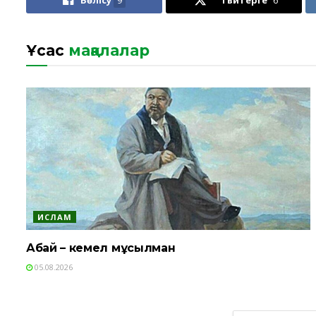
Бөлісу
9
Твитерге
6
Ұқсас
мақалалар
ИСЛАМ
Абай – кемел мұсылман
05.08.2026