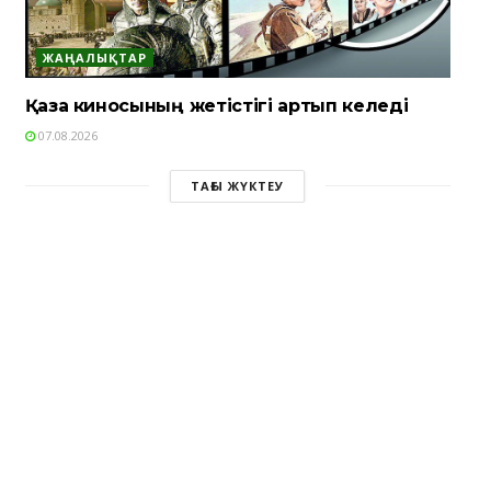
ЖАҢАЛЫҚТАР
Қазақ киносының жетістігі артып келеді
07.08.2026
ТАҒЫ ЖҮКТЕУ