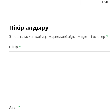
ТАҒЫ
Пікір қалдыру
Э-пошта мекенжайыңыз жарияланбайды.
Міндетті өрістер
*
Пікір
*
Аты
*