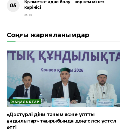
Қызметке адал болу – көркем мінез
көрінісі
18
Соңғы жарияланымдар
ЖАҢАЛЫҚТАР
«Дәстүрлі діни таным және ұлттық
құндылықтар» тақырыбында дөңгелек үстел
өтті