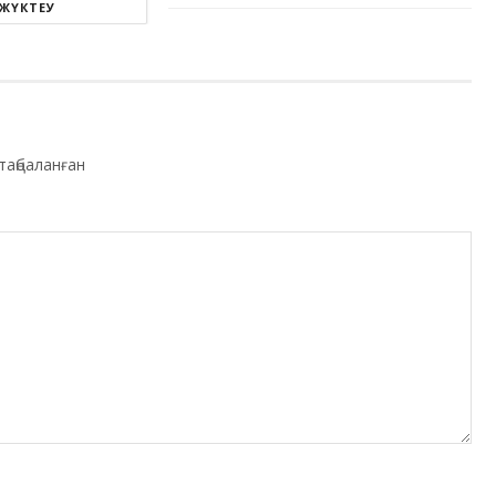
 ЖҮКТЕУ
таңбаланған