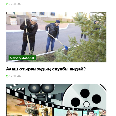
07.08.2026
СҰРАҚ-ЖАУАП
Ағаш отырғызудың сауабы қандай?
07.08.2026