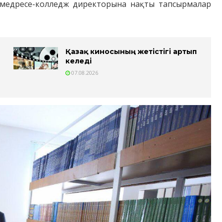
медресе-колледж директорына нақты тапсырмалар
Қазақ киносының жетістігі артып
келеді
07.08.2026