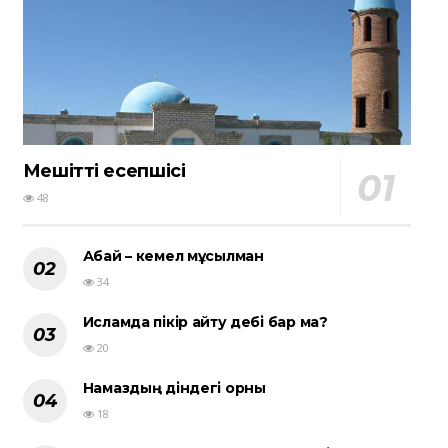
Мешіттің есепшісі
48
Абай – кемел мұсылман
34
Исламда пікір айту әдебі бар ма?
20
Намаздың діндегі орны
18