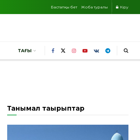
Бастапқы бет
Жоба туралы
Кіру
ТАҒЫ
Танымал тақырыптар