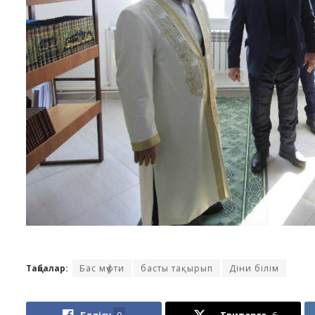
Таңбалар:
Бас мүфти
басты тақырып
Діни білім