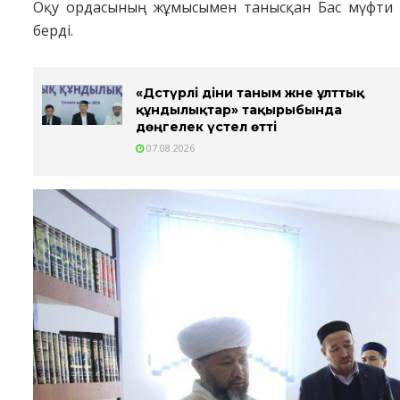
Оқу ордасының жұмысымен танысқан Бас мүфти 
берді.
«Дәстүрлі діни таным және ұлттық
құндылықтар» тақырыбында
дөңгелек үстел өтті
07.08.2026