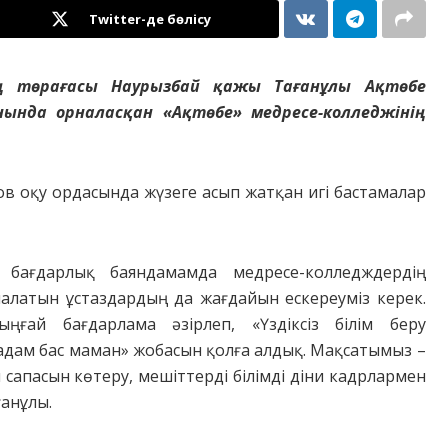
Twitter-де бөлісу
ың төрағасы Наурызбай қажы Тағанұлы Ақтөбе
ында орналасқан «Ақтөбе» медресе-колледжінің
в оқу ордасында жүзеге асып жатқан игі бастамалар
 бағдарлық баяндамамда медресе-колледждердің
алатын ұстаздардың да жағдайын ескереуміз керек.
ыңғай бағдарлама әзірлеп, «Үздіксіз білім беру
адам бас маман» жобасын қолға алдық. Мақсатымыз –
 сапасын көтеру, мешіттерді білімді діни кадрлармен
ғанұлы.