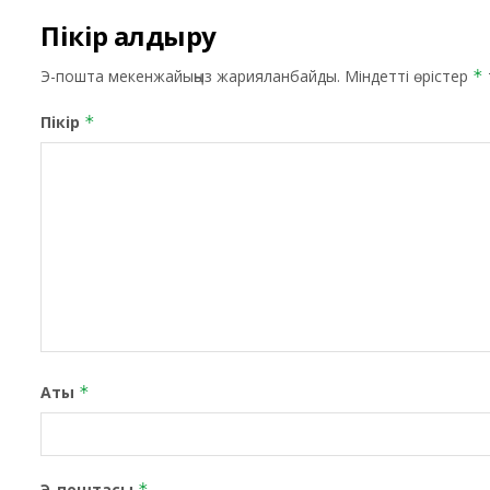
Пікір қалдыру
Э-пошта мекенжайыңыз жарияланбайды.
Міндетті өрістер
*
Пікір
*
Аты
*
Э-поштасы
*