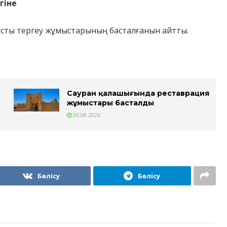
ігіне
ысты тергеу жұмыстарының басталғанын айтты.
Сауран қалашығында реставрация
жұмыстары басталды
06.08.2026
Бөлісу
Бөлісу