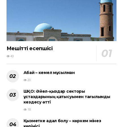
Мешіттің есепшісі
43
Абай – кемел мұсылман
20
ШҚО: Әйел-қыздар секторы
ұстаздарының қатысуымен тағылымды
кездесу өтті
18
Қызметке адал болу – көркем мінез
көрінісі