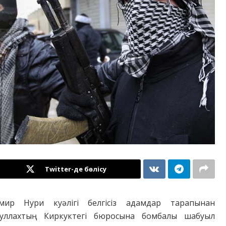
Twitter-де бөлісу
мир Нури куәлігі белгісіз адамдар тарапынан
уллахтың Киркуктегі бюросына бомбалы шабуыл