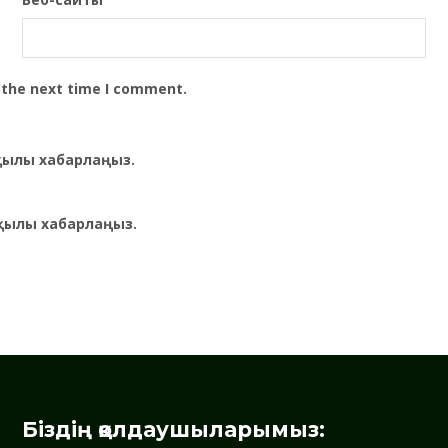
 the next time I comment.
рқылы хабарлаңыз.
қылы хабарлаңыз.
Біздің қолдаушыларымыз: