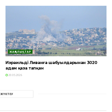
ЖАҢАЛЫҚТАР
Израильдің Ливанға шабуылдарынан 3020
адам қаза тапқан
20.05.2026
 ЖҮКТЕУ