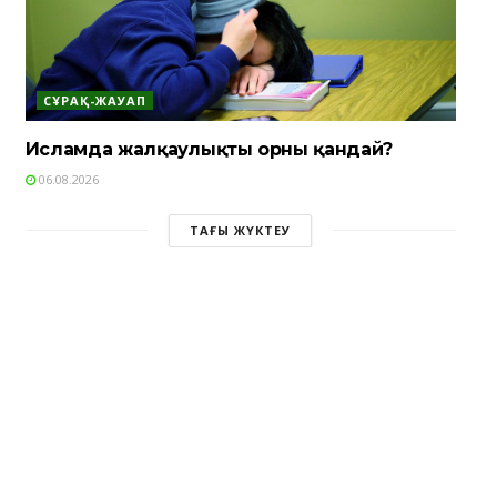
СҰРАҚ-ЖАУАП
Исламда жалқаулықтың орны қандай?
06.08.2026
ТАҒЫ ЖҮКТЕУ