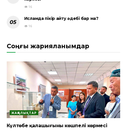
16
Исламда пікір айту әдебі бар ма?
16
Соңғы жарияланымдар
ЖАҢАЛЫҚТАР
Күлтөбе қалашығының көшпелі көрмесі