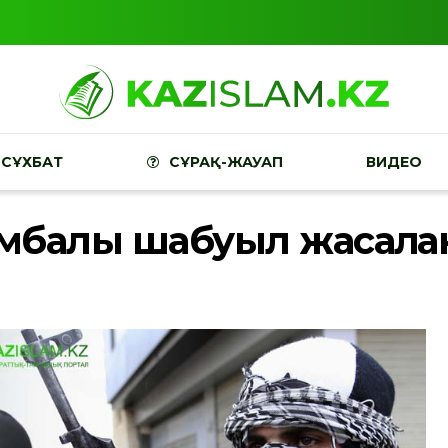
СҰХБАТ
СҰРАҚ-ЖАУАП
ВИДЕО
омбалы шабуыл жасалға