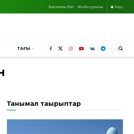
Бастапқы бет
Жоба туралы
Кіру
ТАҒЫ
н
Танымал тақырыптар