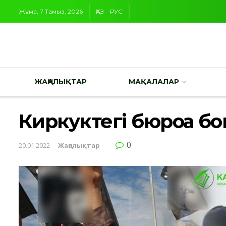
Жұма, 7 Тамыз, 2026
ҚАЗ
РУС
ЖАҢАЛЫҚТАР
МАҚАЛАЛАР
Киркуктегі бюроға б
0
20.01.2022
-
Жаңалықтар