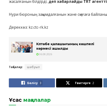
жасалғанын білдірді,
деп хабарлайды TRT
агентт
Нури бюроның зақымдалғанын және оқиғаға байлан
Дереккөз: kz.ctc-rk.kz
Күлтөбе қалашығының көшпелі
көрмесі ашылды
06.08.2026
Таңбалар:
шабуыл
Бөлісу
3
Твитерге
2
Ұқсас
мақалалар