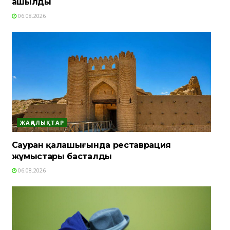
ашылды
06.08.2026
ЖАҢАЛЫҚТАР
Сауран қалашығында реставрация
жұмыстары басталды
06.08.2026