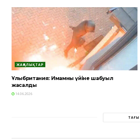
ЖАҢАЛЫҚТАР
Ұлыбритания: Имамның үйіне шабуыл
жасалды
14.06.2026
ТАҒЫ