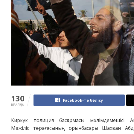
130
Facebook-те бөлісу
ҚАРАЛДЫ
Киркук полиция басқармасы мәлімдемешісі А
Мәжіліс төрағасының орынбасары Шахван Абд