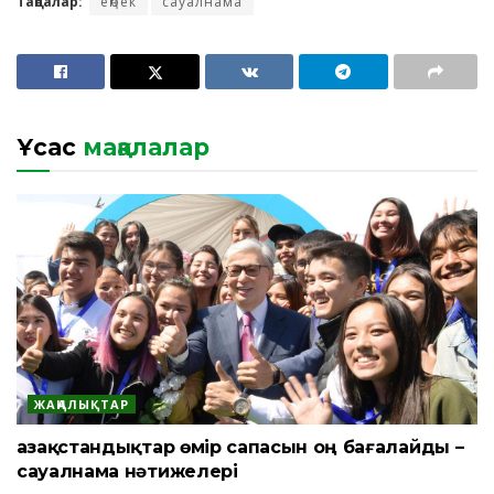
Таңбалар:
еңбек
сауалнама
Ұқсас
мақалалар
ЖАҢАЛЫҚТАР
Қазақстандықтар өмір сапасын оң бағалайды –
сауалнама нәтижелері