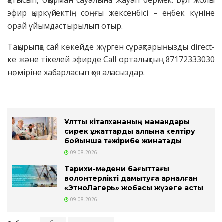
эфир қыркүйектің соңғы жексенбісі – еңбек күніне
орай ұйымдастырылып отыр.
Тақырыпқа сай көкейде жүрген сұрақтарыңызды direct-
ке және тікелей эфирде Call орталықтың 87172333030
нөміріне хабарласып қоя аласыздар.
Ұлттық кітапхананың мамандары
сирек құжаттарды қалпына келтіру
бойынша тәжірибе жинақтады
09.08.2026
Тарихи-мәдени бағыттағы
волонтерлікті дамытуға арналған
«ЭтноЛагерь» жобасы жүзеге асты
09.08.2026