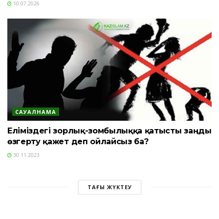
10.07.2026
САУАЛНАМА
Еліміздегі зорлық-зомбылыққа қатысты заңды
өзгерту қажет деп ойлайсыз ба?
30.11.2023
ТАҒЫ ЖҮКТЕУ