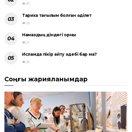
41
Тарихқа тағылым болған әділет
23
Намаздың діндегі орны
21
Исламда пікір айту әдебі бар ма?
20
Соңғы жарияланымдар