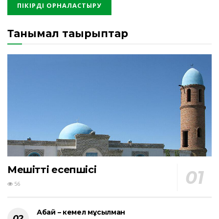
Танымал тақырыптар
Мешіттің есепшісі
56
Абай – кемел мұсылман