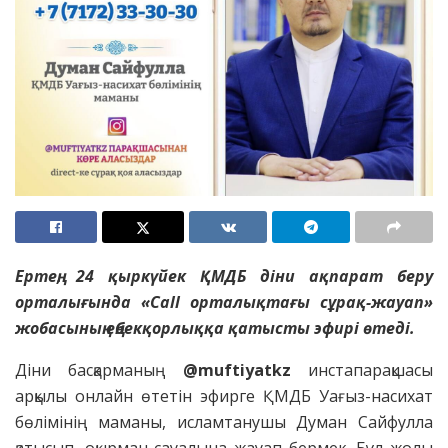
Ертең, 24 қыркүйек ҚМДБ діни ақпарат беру
орталығында «Call орталықтағы сұрақ-жауап»
жобасының еңбекқорлыққа қатысты эфирі өтеді.
Діни басқарманың
@muftiyatkz
инстапарақшасы
арқылы онлайн өтетін эфирге ҚМДБ Уағыз-насихат
бөлімінің маманы, исламтанушы Думан Сайфулла
қатысып, оқырман сауалына жауап бермек. Бұл жолы