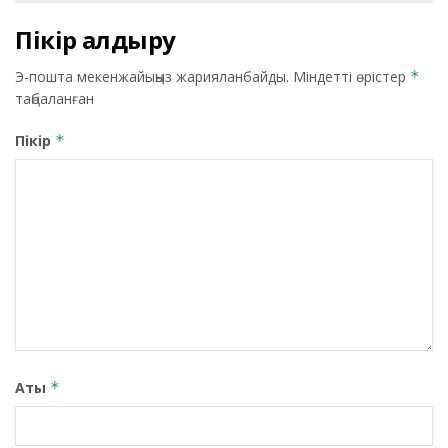
Пікір қалдыру
Э-пошта мекенжайыңыз жарияланбайды.
Міндетті өрістер
*
таңбаланған
Пікір
*
Аты
*