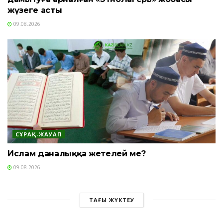
жүзеге асты
09.08.2026
СҰРАҚ-ЖАУАП
Ислам даналыққа жетелей ме?
09.08.2026
ТАҒЫ ЖҮКТЕУ