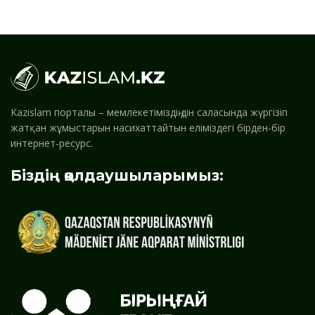
Kazislam порталы – мемлекетіміздің дін саласында жүргізіп
жатқан жұмыстарын насихаттайтын еліміздегі бірден-бір
интернет-ресурс.
Біздің қолдаушыларымыз: