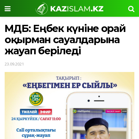
ҚМДБ: Еңбек күніне орай
оқырман сауалдарына
жауап беріледі
23.09.2021