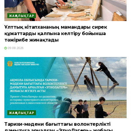
ЖАҢАЛЫҚТАР
Ұлттық кітапхананың мамандары сирек
құжаттарды қалпына келтіру бойынша
тәжірибе жинақтады
09.08.2026
ЖАҢАЛЫҚТАР
Тарихи-мәдени бағыттағы волонтерлікті
дамытуға арналған «ЭтноЛагерь» жобасы