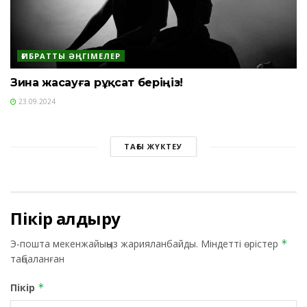
ҒИБРАТТЫ ӘҢГІМЕЛЕР
Зина жасауға рұқсат беріңіз!
23.09.2024
ТАҒЫ ЖҮКТЕУ
Пікір қалдыру
Э-пошта мекенжайыңыз жарияланбайды.
Міндетті өрістер
*
таңбаланған
Пікір
*