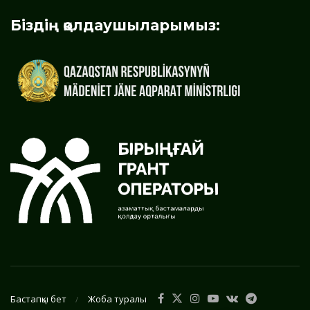
Біздің қолдаушыларымыз:
Бастапқы бет
Жоба туралы