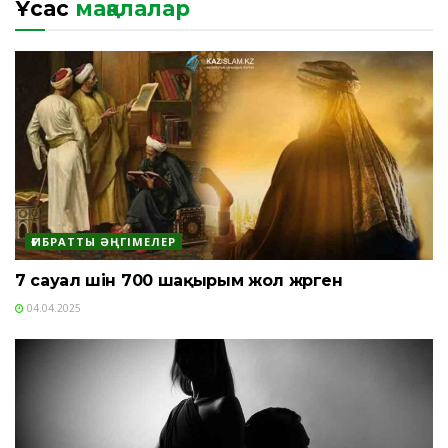
Ұқсас
мақалалар
ҒИБРАТТЫ ӘҢГІМЕЛЕР
7 сауал үшін 700 шақырым жол жүрген
04.04.2025