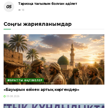
Тарихқа тағылым болған әділет
18
Соңғы жарияланымдар
ҒИБРАТТЫ ӘҢГІМЕЛЕР
«Бауырын өзінен артық көргендер»
09.08.2026