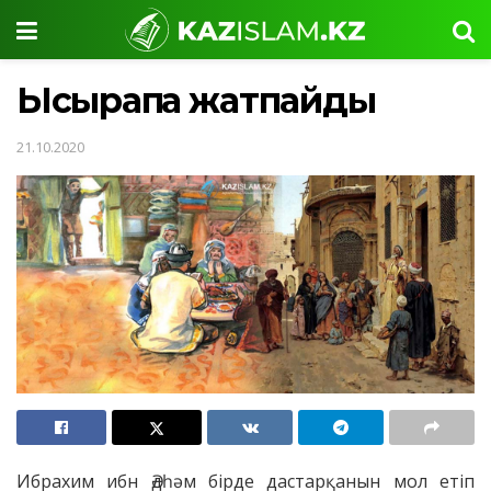
Ысырапқа жатпайды
21.10.2020
Ибрахим ибн Әдһәм бірде дастарқанын мол етіп