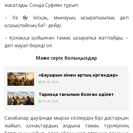
жасатады. Сонда Суфиян тұрып:
– Уа Әбу Ысқақ, мынауың ысырапшылық деп
қорықпайсың ба?- дейді.
– Қонаққа қойылған тамақ ысырапқа жатпайды, –
деп жауап береді ол.
Маған серік болыңыздар
«Бауырын өзінен артық көргендер»
09.08.2026
Тарихқа тағылым болған әділет
05.08.2026
Сахабалар дәуірінде мырза кісілердің бірі дастарқан
жайып, қонақтардың алдына тамақ түрлерінің