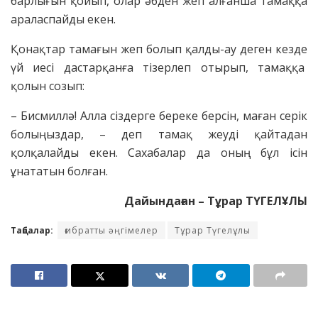
барлығын қойып, олар әбден жеп алғанша тамаққа
араласпайды екен.
Қонақтар тамағын жеп болып қалды-ау деген кезде
үй иесі дастарқанға тізерлеп отырып, тамаққа
қолын созып:
– Бисмиллә! Алла сіздерге береке берсін, маған серік
болыңыздар, – деп тамақ жеуді қайтадан
қолқалайды екен. Сахабалар да оның бұл ісін
ұнататын болған.
Дайындаған – Тұрар ТҮГЕЛҰЛЫ
Таңбалар:
ғибратты әңгімелер
Тұрар Түгелұлы