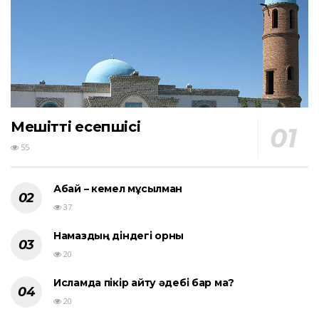
Мешіттің есепшісі
55
Абай – кемел мұсылман
37
Намаздың діндегі орны
20
Исламда пікір айту әдебі бар ма?
20