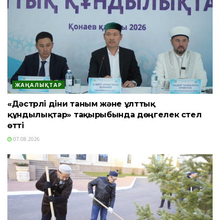
ЖАҢАЛЫҚТАР
«Дәстүрлі діни таным және ұлттық
құндылықтар» тақырыбында дөңгелек үстел
өтті
07.08.2026