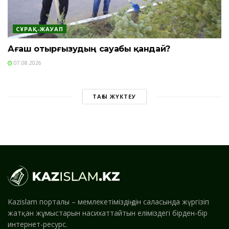
СҰРАҚ-ЖАУАП
Ағаш отырғызудың сауабы қандай?
07.08.2026
ТАҒЫ ЖҮКТЕУ
Kazislam порталы – мемлекетіміздің дін саласында жүргізіп
жатқан жұмыстарын насихаттайтын еліміздегі бірден-бір
интернет-ресурс.