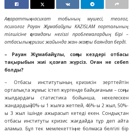
Ақпараттық-насихат тобының мүшесі, теолог,
психолог Рауан Жұмабайұлы
KAZISLAM порталының
тілшісіне
қоғамдағы негізгі проблемалардың бірі –
отбасылық кризис жайында жан-жақты баяндап берді.
– Рауан Жұмабайұлы, соңғы кездері отбасы
тақырыбын жиі қозғап жүрсіз. Оған не себеп
болды?
– Отбасы институтының кризисін зерттейтін
орталықта жұмыс істеп жүргенде байқағаным – соңғы
жылдардағы статистика бойынша, некелескен
жандардың 30%-ы 1 жылға жетпей, 46%-ы 2 жыл, 50%-
ы 3 жыл ішінде ажырасып кетеді екен. Сондықтан
отбасы институты кризис жағдайда тұр деп айта
аламыз. Бұл тек мемлекеттің не болмаса белгілі бір