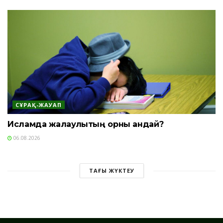
СҰРАҚ-ЖАУАП
Исламда жалқаулықтың орны қандай?
06.08.2026
ТАҒЫ ЖҮКТЕУ