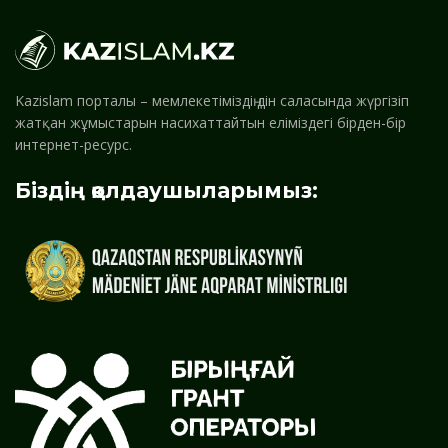
Kazislam порталы – мемлекетіміздің дін саласында жүргізіп
жатқан жұмыстарын насихаттайтын еліміздегі бірден-бір
интернет-ресурс.
Біздің қолдаушыларымыз: