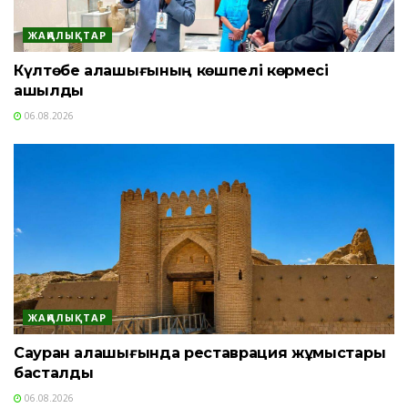
ЖАҢАЛЫҚТАР
Күлтөбе қалашығының көшпелі көрмесі
ашылды
06.08.2026
ЖАҢАЛЫҚТАР
Сауран қалашығында реставрация жұмыстары
басталды
06.08.2026