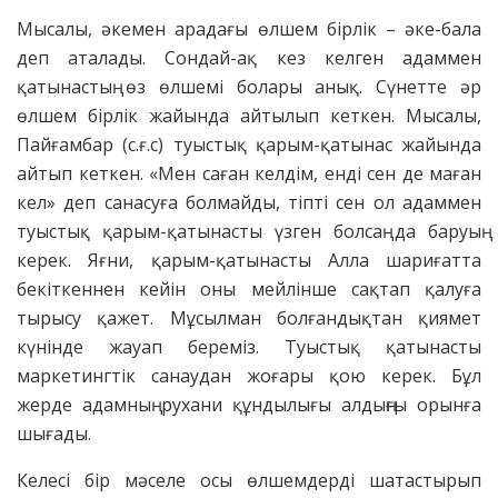
Мысалы, әкемен арадағы өлшем бірлік – әке-бала
деп аталады. Сондай-ақ кез келген адаммен
қатынастың өз өлшемі болары анық. Сүнетте әр
өлшем бірлік жайында айтылып кеткен. Мысалы,
Пайғамбар (с.ғ.с) туыстық қарым-қатынас жайында
айтып кеткен. «Мен саған келдім, енді сен де маған
кел» деп санасуға болмайды, тіпті сен ол адаммен
туыстық қарым-қатынасты үзген болсаң да баруың
керек. Яғни, қарым-қатынасты Алла шариғатта
бекіткеннен кейін оны мейлінше сақтап қалуға
тырысу қажет. Мұсылман болғандықтан қиямет
күнінде жауап береміз. Туыстық қатынасты
маркетингтік санаудан жоғары қою керек. Бұл
жерде адамның рухани құндылығы алдыңғы орынға
шығады.
Келесі бір мәселе осы өлшемдерді шатастырып