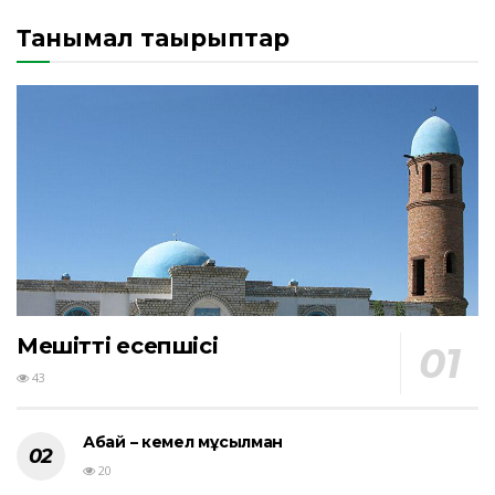
Танымал тақырыптар
Мешіттің есепшісі
43
Абай – кемел мұсылман
20