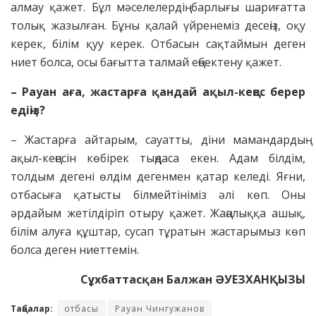
алмау қажет. Бұл мәселелердің барлығы шариғатта
толық жазылған. Бұны қалай үйренеміз десеңіз, оқу
керек, білім қуу керек. Отбасын сақтаймын деген
ниет болса, осы бағытта талмай еңбектену қажет.
– Рауан аға, жастарға қандай ақыл-кеңес берер
едіңіз?
– Жастарға айтарым, сауатты, діни мамандардың
ақыл-кеңесін көбірек тыңдаса екен. Адам білдім,
толдым дегені өлдім дегенмен қатар келеді. Яғни,
отбасыға қатысты білмейтініміз әлі көп. Оны
әрдайым жетілдіріп отыру қажет. Жаңалыққа ашық,
білім алуға құштар, сусап тұратын жастарымыз көп
болса деген ниеттемін.
Сұхбаттасқан Балжан ӘУЕЗХАНҚЫЗЫ
Таңбалар:
отбасы
Рауан Чингужанов