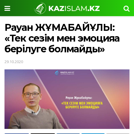
Рауан ЖҰМАБАЙҰЛЫ:
«Тек сезім мен эмоцияға
берілуге болмайды»
29.10.2020