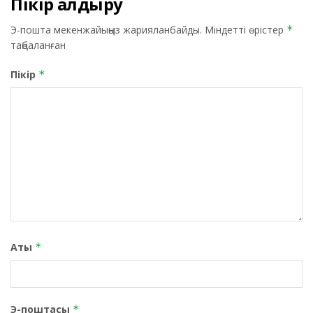
Пікір қалдыру
Э-пошта мекенжайыңыз жарияланбайды.
Міндетті өрістер
*
таңбаланған
Пікір
*
Аты
*
Э-поштасы
*