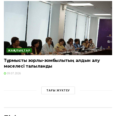
ЖАҢАЛЫҚТАР
Тұрмыстық зорлық-зомбылықтың алдын алу
мәселесі талқыланды
09.07.2026
ТАҒЫ ЖҮКТЕУ