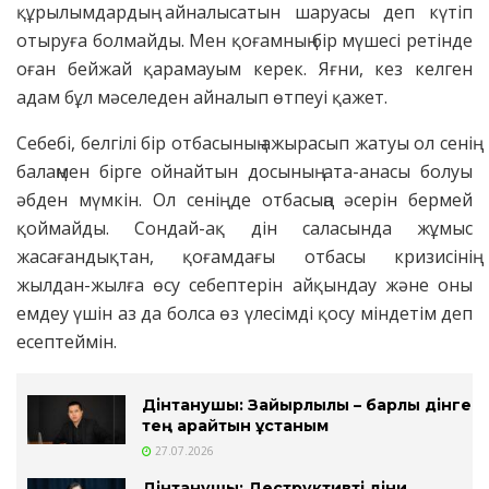
құрылымдардың айналысатын шаруасы деп күтіп
отыруға болмайды. Мен қоғамның бір мүшесі ретінде
оған бейжай қарамауым керек. Яғни, кез келген
адам бұл мәселеден айналып өтпеуі қажет.
Себебі, белгілі бір отбасының ажырасып жатуы ол сенің
балаңмен бірге ойнайтын досының ата-анасы болуы
әбден мүмкін. Ол сенің де отбасыңа әсерін бермей
қоймайды. Сондай-ақ дін саласында жұмыс
жасағандықтан, қоғамдағы отбасы кризисінің
жылдан-жылға өсу себептерін айқындау және оны
емдеу үшін аз да болса өз үлесімді қосу міндетім деп
есептеймін.
Дінтанушы: Зайырлылық – барлық дінге
тең қарайтын ұстаным
27.07.2026
Дінтанушы: Деструктивті діни