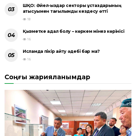
ШҚО: Әйел-қыздар секторы ұстаздарының
қатысуымен тағылымды кездесу өтті
18
Қызметке адал болу – көркем мінез көрінісі
16
Исламда пікір айту әдебі бар ма?
16
Соңғы жарияланымдар