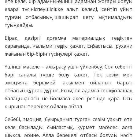
өте келе, бір адамның екінші адамнан жоғары болуы
өзара түсініспеушілікке алып келеді, сөйтіп ұйып
тұрған отбасының шашырап кету ықтималдығы
туындайды.
Бірақ, қазіргі қоғамға материалдық теңдіктен
қарағанда, ғылыми теңдік қажет. Ең бастысы, рухани
жағынан бір-бірін түсінулері қажет.
Үшінші мәселе – ажырасу үшін үйленбеу. Сол себепті
бәрі саналы түрде болу қажет. Тек сезім мен
эмоцияға берілмей, ақылмен ойланып барып
отбасын құрған дұрыс. Яғни, ол адамға сенің болашақ
балаңның анасы не болмаса әкесі ретінде қара. Осы
қырынан тереңірек ойлану абзал.
Себебі, эмоция, буырқанып тұрған сезім уақыт өте
келе басылады. сыйластық, құрмет мәселесі алға
шықса, әрине, Алла берекелі отбасы болуды нәсіп