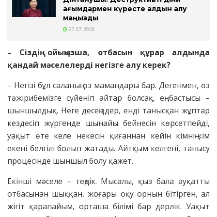
ағымдармен күресте алдын алу
маңызды
27.07.2026
– Сіздің ойыңызша, отбасын құрар алдында
қандай мәселелерді негізге алу керек?
– Негізі бұл саланың өз мамандары бар. Дегенмен, өз
тәжірибемізге сүйеніп айтар болсақ, ең бастысы –
шыншылдық. Неге десеңіздер, енді танысқан жұптар
кездесіп жүргенде шынайы бейнесін көрсетпейді,
уақыт өте келе некесін қиғаннан кейін кімнің-кім
екені белгілі болып жатады. Айтқым келгені, танысу
процесінде шыншыл болу қажет.
Екінші мәселе – теңдік. Мысалы, қыз бала ауқатты
отбасынан шыққан, жоғары оқу орнын бітірген, ал
жігіт қарапайым, орташа білімі бар дерлік. Уақыт