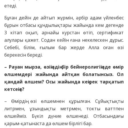
етеді.
Бұған дейін де айтып жүрмін, әрбір адам үйленбес
бұрын отбасы құндылықтары жайында кем дегенде
3 кітап оқып, арнайы курстан өтіп, сертификат
алулары қажет. Содан кейін ғана некелескен дұрыс.
Себебі, білім, ғылым бар жерде Алла оған өзі
берекесін береді.
– Рауан мырза, өзіңіздің бір бейнеролигіңізде өмір
өлшемдері жайында айтқан болатынсыз. Ол
қандай өлшем? Осы жайында кеңірек тарқатып
кетсеңіз?
– Өмірдің өзі өлшемнен құрылған. Сұйықтықты
литрмен, ұзындықты метрмен, токты ваттпен
өлшейміз. Бүкіл дүние өлшенеді. Отбасындағы
қарым-қатынаста да өлшем бірлігі бар.